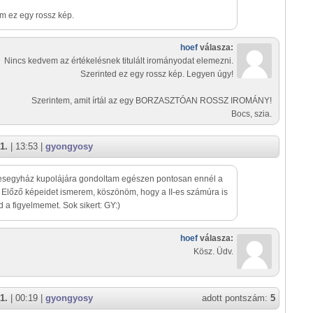
em ez egy rossz kép.
hoef
válasza:
Nincs kedvem az értékelésnek titulált irományodat elemezni.
Szerinted ez egy rossz kép. Legyen úgy!
Szerintem, amit írtál az egy BORZASZTÓAN ROSSZ IROMÁNY!
Bocs, szia.
1.
| 13:53 |
gyongyosy
esegyház kupolájára gondoltam egészen pontosan ennél a
 Előző képeidet ismerem, köszönöm, hogy a II-es számúra is
ad a figyelmemet. Sok sikert: GY:)
hoef
válasza:
Kösz. Üdv.
1.
| 00:19 |
gyongyosy
adott pontszám:
5