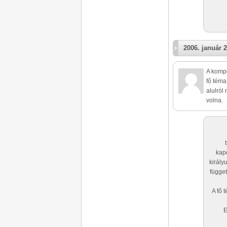
2006. január 2
A kompo
fő téma
alulról
volna.
kap
király
függet
A fő 
E