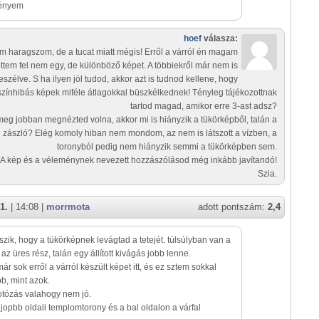
ményem
hoef
válasza:
 haragszom, de a tucat miatt mégis! Erről a várról én magam
ettem fel nem egy, de különböző képet. A többiekről már nem is
eszélve. S ha ilyen jól tudod, akkor azt is tudnod kellene, hogy
színhibás képek miféle átlagokkal büszkélkednek! Tényleg tájékozottnak
tartod magad, amikor erre 3-ast adsz?
eg jobban megnézted volna, akkor mi is hiányzik a tükörképből, talán a
zászló? Elég komoly hiban nem mondom, az nem is látszott a vízben, a
toronyból pedig nem hiányzik semmi a tükörképben sem.
A kép és a véleménynek nevezett hozzászólásod még inkább javítandó!
Szia.
1.
| 14:08 |
morrmota
adott pontszám:
2,4
szik, hogy a tükörképnek levágtad a tetejét. túlsúlyban van a
 az üres rész, talán egy állított kivágás jobb lenne.
már sok erről a várról készült képet itt, és ez sztem sokkal
b, mint azok.
 fotózás valahogy nem jó.
jopbb oldali templomtorony és a bal oldalon a várfal