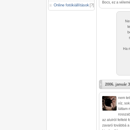
Bocs, ez a véle
Online fotókiállítások
[
?
]
Nem
t
b
Ha m
2006. január 3
nem tet
víz, sok
láttam 
rosszab
az alulról felfelé
zavaró továbbá a 