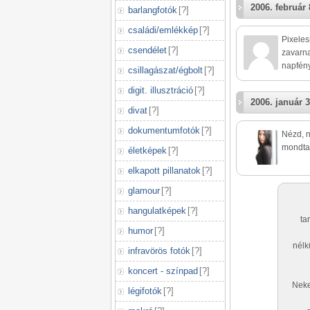
2006. február 
barlangfotók
[
?
]
családi/emlékkép
[
?
]
Pixeles
csendélet
[
?
]
zavarna
napfény 
csillagászat/égbolt
[
?
]
digit. illusztráció
[
?
]
2006. január 3
divat
[
?
]
dokumentumfotók
[
?
]
Nézd, 
mondtam
életképek
[
?
]
elkapott pillanatok
[
?
]
glamour
[
?
]
hangulatképek
[
?
]
ta
humor
[
?
]
nélk
infravörös fotók
[
?
]
koncert - színpad
[
?
]
Neke
légifotók
[
?
]