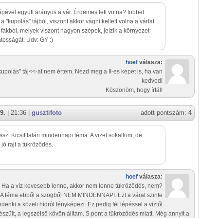
pével együtt arányos a vár. Érdemes lett volna? többet
a "kupolás" tájból, viszont akkor vágni kellett volna a várfal
 fákból, melyek viszont nagyon szépek, jelzik a környezet
tosságát. Üdv: GY :)
hoef
válasza:
kupolás" táj<<-at nem értem. Nézd meg a II-es képet is, ha van
kedved!
Köszönöm, hogy írtál!
9.
| 21:36 |
gusztifoto
adott pontszám:
4
sz. Kicsit talán mindennapi téma. A vizet sokallom, de
jó rajt a tükröződés.
hoef
válasza:
Ha a víz kevesebb lenne, akkor nem lenne tükröződés, nem?
A téma ebből a szögből NEM MINDENNAPI. Ezt a várat szinte
denki a közeli hídról fényképezi. Ez pedig fél lépéssel a víztől
észült, a legszélső kövön álltam. S pont a tükröződés miatt. Még annyit a