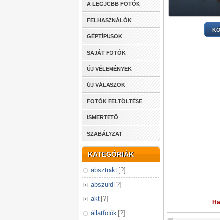
A LEGJOBB FOTÓK
FELHASZNÁLÓK
KÖ
GÉPTÍPUSOK
SAJÁT FOTÓK
ÚJ VÉLEMÉNYEK
ÚJ VÁLASZOK
FOTÓK FELTÖLTÉSE
ISMERTETŐ
SZABÁLYZAT
KATEGÓRIÁK
absztrakt
[
?
]
abszurd
[
?
]
akt
[
?
]
Ha
állatfotók
[
?
]