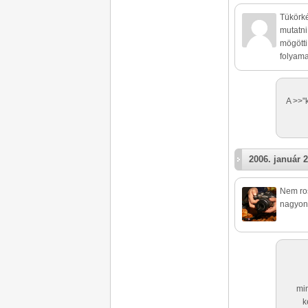
Tükörké
mutatni 
mögötti
folyama
A >>"
2006. január 2
Nem ros
nagyon 
min
k