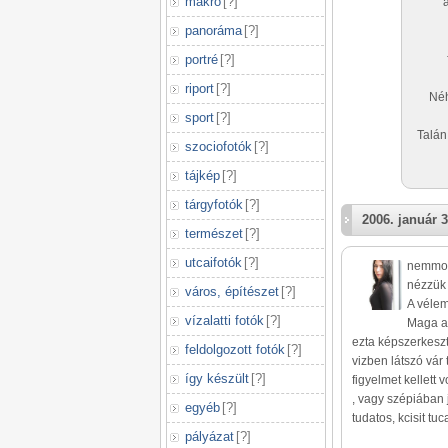
makró
[
?
]
panoráma
[
?
]
portré
[
?
]
riport
[
?
]
Néh
sport
[
?
]
Talán
szociofotók
[
?
]
tájkép
[
?
]
tárgyfotók
[
?
]
2006. január 3
természet
[
?
]
utcaifotók
[
?
]
nemmond
nézzük 
város, építészet
[
?
]
A véle
vízalatti fotók
[
?
]
Maga a 
ezta képszerkeszté
feldolgozott fotók
[
?
]
vizben látszó vár 
így készült
[
?
]
figyelmet kellett
, vagy szépiában
egyéb
[
?
]
tudatos, kcisit tuc
pályázat
[
?
]