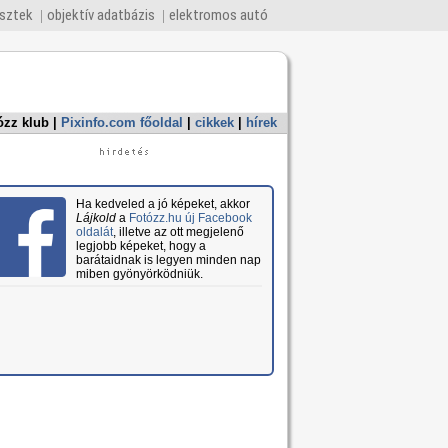
esztek
objektív adatbázis
elektromos autó
ózz klub
|
Pixinfo.com főoldal
|
cikkek
|
hírek
Ha kedveled a jó képeket, akkor
Lájkold
a
Fotózz.hu új Facebook
oldalát
, illetve az ott megjelenő
legjobb képeket, hogy a
barátaidnak is legyen minden nap
miben gyönyörködniük.