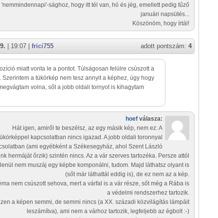
'nemmindennapi'-sághoz, hogy itt tél van, hó és jég, emellett pedig tűző
januári napsütés...
Köszönöm, hogy írtál!
9.
| 19:07 |
frici755
adott pontszám:
4
zíció miatt vonta le a pontot. Túlságosan felülre csúszott a
. Szerintem a tükörkép nem tesz annyit a képhez, úgy hogy
 megvágtam volna, sőt a jobb oldali tornyot is kihagytam
hoef
válasza:
Hát igen, amiről te beszélsz, az egy másik kép, nem ez. A
tükörképpel kapcsolatban nincs igazad. A jobb oldali toronnyal
csolatban (ami egyébként a Székesegyház, ahol Szent László
unk hermáját őrzik) szintén nincs. Az a vár szerves tartozéka. Persze attól
lenül nem muszáj egy képbe komponálni, tudom. Majd láthatsz olyant is
(sőt már láthattál eddig is), de ez nem az a kép.
téma nem csúszott sehova, mert a várfal is a vár része, sőt még a Rába is
a védelmi rendszerhez tartozik.
zen a képen semmi, de semmi nincs (a XX. századi közvilágítás lámpáit
leszámítva), ami nem a várhoz tartozik, legfeljebb az égbolt :-)