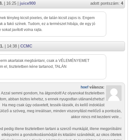
8.
| 16:25 |
juice900
adott pontszám:
4
nek tényleg kicsit pixeles, de talán kicsit zajos is. Engem
k a fakó színek. Tudom, ez a természet hibája, de egy jó
sokat javított volna rajta.
1.
| 14:38 |
CCMC
nerm akartalak megbántani, csak a VÉLEMÉNYEMET
 el, tiszteletben kéne tartanod, TALÁN
hoef
válasza:
Azzal semmi gondom, ha átgondolt! Az olyanokat tiszteletben
rtom, abban biztos lehetsz, s ennek nyugodtan utánanézhetsz!
Ha meg csak úgy odavetett, tessék-lássék, és kellő indoklást
ülöző a szöveg, meg irreálisan, minden viszonyítást mellőző a pontozás,
akkor nincs mit kezdeni vele...
d pedig illene tiszteletben tartani a szerző munkáját, illene megpróbálni
elképzelni a gondolkodásmódját és kitalálni szándékát, az okos ötletek