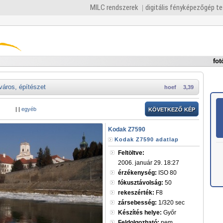
MILC rendszerek
digitális fényképezőgép t
fot
város, építészet
hoef
3,39
|
|
egyéb
KÖVETKEZŐ KÉP
Kodak Z7590
Kodak Z7590 adatlap
Feltöltve:
2006. január 29. 18:27
érzékenység:
ISO 80
fókusztávolság:
50
rekeszérték:
F8
zársebesség:
1/320 sec
Készítés helye:
Győr
Feldolgozható:
nem