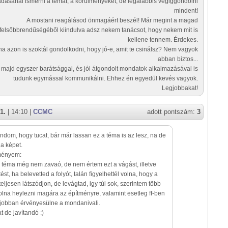
adásánál ismerni a témát, a körülményeket, de legalábbis végiggondolni
mindent!
A mostani reagálásod önmagáért beszél! Már megint a magad
felsőbbrendűségéből kiindulva adsz nekem tanácsot, hogy nekem mit is
kellene tennem. Érdekes.
a azon is szoktál gondolkodni, hogy jó-e, amit te csinálsz? Nem vagyok
abban biztos...
 majd egyszer barátsággal, és jól átgondolt mondatok alkalmazásával is
tudunk egymással kommunikálni. Ehhez én egyedül kevés vagyok.
Legjobbakat!
1.
| 14:10 |
CCMC
adott pontszám:
3
om, hogy tucat, bár már lassan ez a téma is az lesz, na de
a képet.
ményem:
téma még nem zavaó, de nem értem ezt a vágást, illetve
st, ha belevetted a folyót, talán figyelhettél volna, hogy a
teljesen látszódjon, de levágtad, igy túl sok, szerintem több
 volna heylezni magára az építményre, valamint esetleg ff-ben
 jobban érvényesülne a mondanivali.
at de javítandó :)