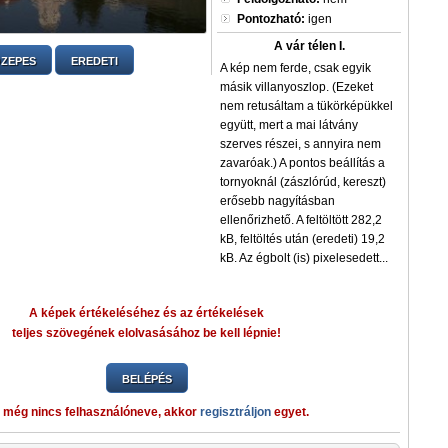
Pontozható:
igen
A vár télen I.
ZEPES
EREDETI
A kép nem ferde, csak egyik
másik villanyoszlop. (Ezeket
nem retusáltam a tükörképükkel
együtt, mert a mai látvány
szerves részei, s annyira nem
zavaróak.) A pontos beállítás a
tornyoknál (zászlórúd, kereszt)
erősebb nagyításban
ellenőrizhető. A feltöltött 282,2
kB, feltöltés után (eredeti) 19,2
kB. Az égbolt (is) pixelesedett...
A képek értékeléséhez és az értékelések
teljes szövegének elolvasásához be kell lépnie!
BELÉPÉS
 még nincs felhasználóneve, akkor
regisztráljon
egyet.