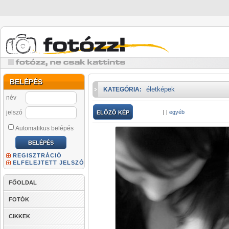
BELÉPÉS
életképek
KATEGÓRIA:
név
jelszó
|
|
egyéb
ELŐZŐ KÉP
Automatikus belépés
REGISZTRÁCIÓ
ELFELEJTETT JELSZÓ
FŐOLDAL
FOTÓK
CIKKEK