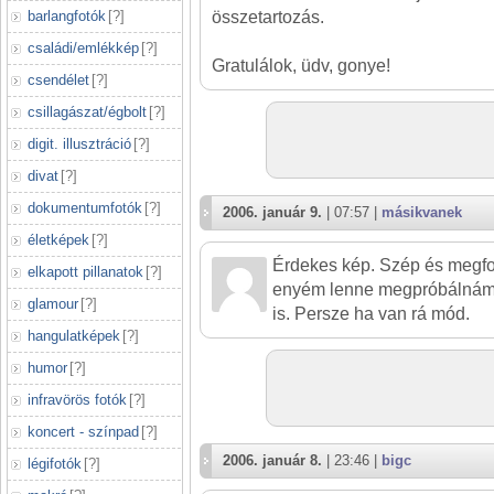
barlangfotók
[
?
]
összetartozás.
családi/emlékkép
[
?
]
Gratulálok, üdv, gonye!
csendélet
[
?
]
csillagászat/égbolt
[
?
]
digit. illusztráció
[
?
]
divat
[
?
]
dokumentumfotók
[
?
]
2006. január 9.
| 07:57 |
másikvanek
életképek
[
?
]
Érdekes kép. Szép és megfo
elkapott pillanatok
[
?
]
enyém lenne megpróbálnám
glamour
[
?
]
is. Persze ha van rá mód.
hangulatképek
[
?
]
humor
[
?
]
infravörös fotók
[
?
]
koncert - színpad
[
?
]
2006. január 8.
| 23:46 |
bigc
légifotók
[
?
]