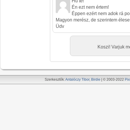
Hú te!
Én ezt nem értem!
Éppen ezért nem adok rá pon
Magyon merész, de szerintem élese
Üdv
Koszi! Varjuk me
Szerkesztők:
Antalóczy Tibor
,
Birdie
| © 2003-2022
Pix