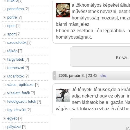
makró
[
?
]
a tökhomályos képeket álta
panoráma
[
?
]
művészetnek nevezni. esetl
portré
[
?
]
homályosság mozgást, mozgá
bármi mást jelez.
riport
[
?
]
Ebben az esetben - én legalábbis- 
sport
[
?
]
homályosságnak.
szociofotók
[
?
]
tájkép
[
?
]
Koszi.
tárgyfotók
[
?
]
természet
[
?
]
2006. január 8.
| 23:43 |
drq
utcaifotók
[
?
]
város, építészet
[
?
]
Jó fények, tónusok,de a kirá
vízalatti fotók
[
?
]
adja nekem,hogy ez olyan in
feldolgozott fotók
[
?
]
nem láthatok bele igazán.N
vágás csak fokozza ezt az érzést b
így készült
[
?
]
egyéb
[
?
]
pályázat
[
?
]
K