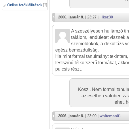
Online fotókiállítások
[
?
]
2006. január 8.
| 23:27 |
_Iksz30_
A szeszélyesen hullámzó ti
találom, lendületet visznek 
szemöldökök, a dekoltázs vo
egész bemozdultság.
Ha mint formai tanulmányt tekintem
testszínű félkörszerű formákat, akk
pulcsis részt.
Koszi. Nem formai tanu
az esetben valoben zav
lehet, 
2006. január 8.
| 23:09 |
whiteman01