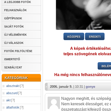
A LEGJOBB FOTÓK
FELHASZNÁLÓK
GÉPTÍPUSOK
SAJÁT FOTÓK
ÚJ VÉLEMÉNYEK
KÖZEPES
EREDETI
ÚJ VÁLASZOK
A képek értékeléséhez
FOTÓK FELTÖLTÉSE
teljes szövegének elolvas
ISMERTETŐ
BELÉP
SZABÁLYZAT
Ha még nincs felhasználónev
KATEGÓRIÁK
absztrakt
[
?
]
2006. január 9.
| 10:31 |
gonye
abszurd
[
?
]
Nagyon meghitt, és szépség
akt
[
?
]
Nem keresek élességet, ez 
állatfotók
[
?
]
összetratozást kifejező öss