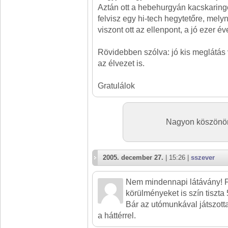
Aztán ott a hebehurgyán kacskaring
felvisz egy hi-tech hegytetőre, melyn
viszont ott az ellenpont, a jó ezer é
Rövidebben szólva: jó kis meglátás
az élvezet is.
Gratulálok
Nagyon köszönöm
2005. december 27.
| 15:26 |
sszever
Nem mindennapi látávány! 
körülményeket is szín tiszta
Bár az utómunkával játszott
a háttérrel.