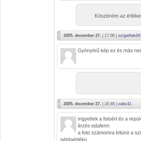
Köszönöm az értékelé
2005. december 27.
| 17:08 |
szigetlakó0
Gyönyörű kép ez és más nem
2005. december 27.
| 16:48 |
zako11
irigyellek a fotoért és a rep
érzés odafenn
a foto számomra kitünö a sz
példaértékü