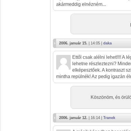
akármeddig elnézném...
2006. január 15.
| 14:05 |
daka
Ettől csak alélni lehet!!!! A 
lehetne részleztezni? Minde
elképesztőek. A kontraszt sz
mintha repülnék! Az pedig igazán é
Köszönöm, és örülö
2006. január 12.
| 16:14 |
Tranek