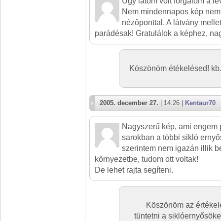
Úgy látom volt forgalom a l
Nem mindennapos kép nem
nézőponttal. A látvány mellet
parádésak! Gratulálok a képhez, nag
Köszönöm étékelésed! kb.
2005. december 27.
| 14:26 |
Kentaur70
Nagyszerű kép, ami engem pi
sarokban a többi sikló ernyő
szerintem nem igazán illik b
környezetbe, tudom ott voltak!
De lehet rajta segíteni.
Köszönöm az értékelé
tüntetni a siklóernyősök