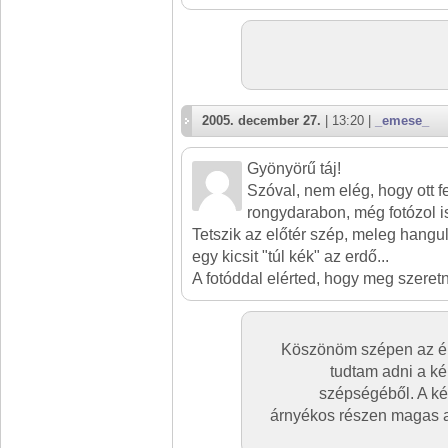
2005. december 27.
| 13:20 |
_emese_
Gyönyörű táj!
Szóval, nem elég, hogy ott f
rongydarabon, még fotózol i
Tetszik az előtér szép, meleg hangul
egy kicsit "túl kék" az erdő...
A fotóddal elérted, hogy meg szeret
Köszönöm szépen az ért
tudtam adni a ké
szépségéből. A kék
árnyékos részen magas a