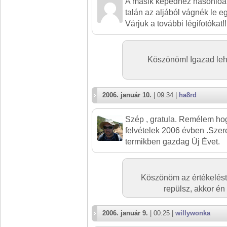
A másik képedhez hasonlóan 
talán az aljából vágnék le eg
Várjuk a további légifotókat!!
Köszönöm! Igazad leh
2006. január 10.
| 09:34 |
ha8rd
Szép , gratula. Remélem ho
felvételek 2006 évben .Szer
termikben gazdag Új Évet.
Köszönöm az értékelést
repülsz, akkor én
2006. január 9.
| 00:25 |
willywonka