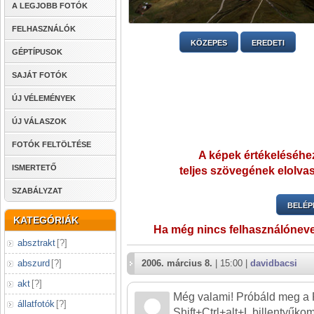
A LEGJOBB FOTÓK
FELHASZNÁLÓK
KÖZEPES
EREDETI
GÉPTÍPUSOK
SAJÁT FOTÓK
ÚJ VÉLEMÉNYEK
ÚJ VÁLASZOK
FOTÓK FELTÖLTÉSE
A képek értékeléséhez
ISMERTETŐ
teljes szövegének elolvas
SZABÁLYZAT
BELÉP
KATEGÓRIÁK
Ha még nincs felhasználónev
absztrakt
[
?
]
abszurd
[
?
]
2006. március 8.
| 15:00 |
davidbacsi
akt
[
?
]
Még valami! Próbáld meg a 
állatfotók
[
?
]
Shift+Ctrl+alt+L billentyűkom