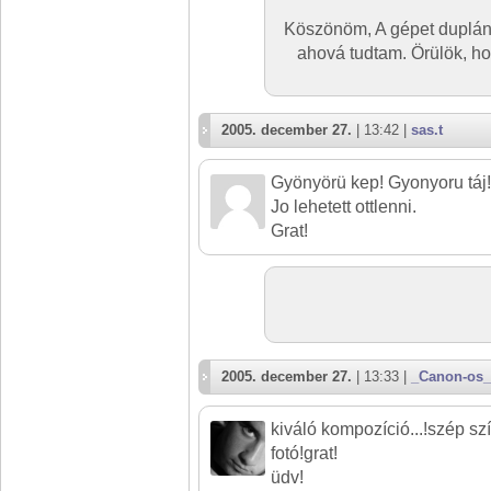
Köszönöm, A gépet duplán b
ahová tudtam. Örülök, h
2005. december 27.
| 13:42 |
sas.t
Gyönyörü kep! Gyonyoru táj!
Jo lehetett ottlenni.
Grat!
2005. december 27.
| 13:33 |
_Canon-os_
kiváló kompozíció...!szép sz
fotó!grat!
üdv!