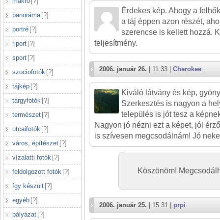
makró
[
?
]
Érdekes kép. Ahogy a felhők 
panoráma
[
?
]
a táj éppen azon részét, aho
portré
[
?
]
szerencse is kellett hozzá.
teljesítmény.
riport
[
?
]
sport
[
?
]
2006. január 26.
| 11:33 |
Cherokee_
szociofotók
[
?
]
tájkép
[
?
]
Kiváló látvány és kép, gyöny
tárgyfotók
[
?
]
Szerkesztés is nagyon a hel
település is jót tesz a képne
természet
[
?
]
Nagyon jó nézni ezt a képet, jól érz
utcaifotók
[
?
]
is szívesen megcsodálnám! Jó neked h
város, építészet
[
?
]
vízalatti fotók
[
?
]
Köszönöm! Megcsodálhat
feldolgozott fotók
[
?
]
így készült
[
?
]
egyéb
[
?
]
2006. január 25.
| 15:31 |
prpi
pályázat
[
?
]