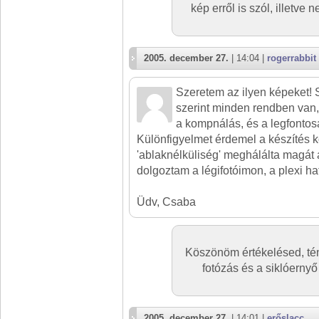
kép erről is szól, illetv
2005. december 27.
| 14:04 |
rogerrabbit
Szeretem az ilyen képeket
szerint minden rendben van,
a kompnálás, és a legfontos
Különfigyelmet érdemel a készítés 
'ablaknélküliség' meghálálta magát
dolgoztam a légifotóimon, a plexi h
Üdv, Csaba
Köszönöm értékelésed, té
fotózás és a siklóernyő
2005. december 27.
| 14:01 |
erőslacc