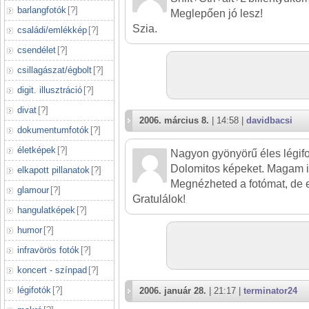
barlangfotók
[
?
]
Meglepően jó lesz!
Szia.
családi/emlékkép
[
?
]
csendélet
[
?
]
csillagászat/égbolt
[
?
]
digit. illusztráció
[
?
]
divat
[
?
]
2006. március 8.
| 14:58 |
davidbacsi
dokumentumfotók
[
?
]
életképek
[
?
]
Nagyon gyönyörű éles légifo
Dolomitos képeket. Magam is
elkapott pillanatok
[
?
]
Megnézheted a fotómat, de ez
glamour
[
?
]
Gratulálok!
hangulatképek
[
?
]
humor
[
?
]
infravörös fotók
[
?
]
koncert - színpad
[
?
]
légifotók
[
?
]
2006. január 28.
| 21:17 |
terminator24