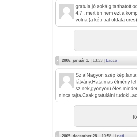
gratula jó sokáig tarthatott 
4,7 , mert én nem ezt a komp
volna (a kép bal oldala üres)
2006. január 1.
| 13:33 |
Lacco
Szia!Nagyon szép kép,fanta
látvány.Hatalmas élmény leh
szinek,gyönyörü éles minden
nincs rajta.Csak gratulálni tudok!La
K
2005. december 28.
| 19:58 |
j.peti