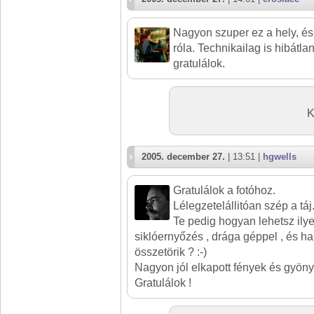
Nagyon szuper ez a hely, és 
róla. Technikailag is hibátlan
gratulálok.
K
2005. december 27.
| 13:51 |
hgwells
Gratulálok a fotóhoz.
Lélegzetelállitóan szép a táj
Te pedig hogyan lehetsz ilyen
siklóernyőzés , drága géppel , és ha
összetörik ? :-)
Nagyon jól elkapott fények és gyön
Gratulálok !