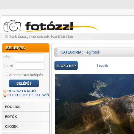
BELÉPÉS
légifotók
KATEGÓRIA:
név
jelszó
|
|
egyéb
ELŐZŐ KÉP
Automatikus belépés
REGISZTRÁCIÓ
ELFELEJTETT JELSZÓ
FŐOLDAL
FOTÓK
CIKKEK