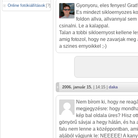
Gyonyoru, eles fenyes! Grat!
Online fotókiállítások
[
?
]
Es mindezt sikloernyozes k
foldon allva, allvannyal sem 
csinalni. Le a kalappal.
Talan a tobbi sikloernyost kellene le
amig fotozol, hogy ne zavarjak meg
a szines ernyoikkel ;-)
2006. január 15.
| 14:15 |
daka
Nem bírom ki, hogy ne reagá
megjegyzésre: hogy mondhat 
kép bal oldala üres? Hisz ot
gönyörű sávjai a hegy hátán, és ha a
falu nem lenne a középpontban, ami 
aljából vágjunk le: NEEEEE! A kanya