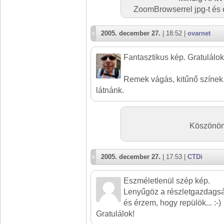
ZoomBrowserrel jpg-t és 
2005. december 27.
| 18:52 |
ovarnet
Fantasztikus kép. Gratulálok
Remek vágás, kitűnő színek
látnánk.
Köszönöm 
2005. december 27.
| 17:53 |
CTDi
Eszméletlenül szép kép.
Lenyűgöz a részletgazdagság
és érzem, hogy repülök... :-)
Gratulálok!