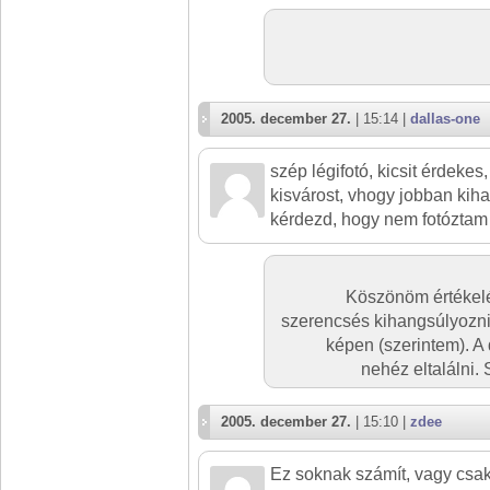
2005. december 27.
| 15:14 |
dallas-one
szép légifotó, kicsit érdekes
kisvárost, vhogy jobban kih
kérdezd, hogy nem fotóztam 
Köszönöm értékelé
szerencsés kihangsúlyozni
képen (szerintem). A
nehéz eltalálni. 
2005. december 27.
| 15:10 |
zdee
Ez soknak számít, vagy csak