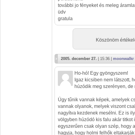
további jo fényeket és meleg áramla
üdv
gratula
Köszönöm értékelé
2005. december 27.
| 15:36 |
moonwalkr
Ho-hó! Egy gyöngyszem!
Igaz kicsiben nem látszott, ho
húzódik meg szerényen, de 
Úgy tűnik vannak képek, amelyek cs
vannak olyanok, melyek viszont csa
nagyítva kezdenek mesélni. Ez is il
völgyben húzódó kis falu akár titkot 
egyszerűen csak olyan szép, hogy a
hagyja, hogy holmi felhők eltakarják