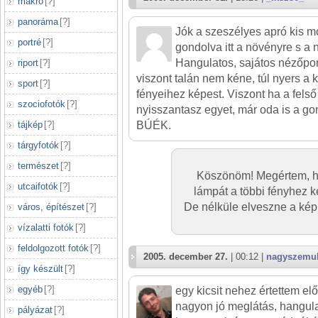
makró
[
?
]
panoráma
[
?
]
Jók a szeszélyes apró kis m
portré
[
?
]
gondolva itt a növényre s a n
Hangulatos, sajátos nézőpon
riport
[
?
]
viszont talán nem kéne, túl nyers a 
sport
[
?
]
fényeihez képest. Viszont ha a felső 
szociofotók
[
?
]
nyisszantasz egyet, már oda is a gon
BÚÉK.
tájkép
[
?
]
tárgyfotók
[
?
]
természet
[
?
]
Köszönöm! Megértem, ho
utcaifotók
[
?
]
lámpát a többi fényhez k
De nélküle elveszne a kép
város, építészet
[
?
]
vízalatti fotók
[
?
]
feldolgozott fotók
[
?
]
2005. december 27.
| 00:12 |
nagyszemu
így készült
[
?
]
egyéb
[
?
]
egy kicsit nehez értettem elő
nagyon jó meglátás, hangula
pályázat
[
?
]