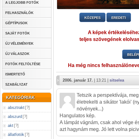
A LEGJOBB FOTÓK
FELHASZNÁLÓK
KÖZEPES
EREDETI
GÉPTÍPUSOK
A képek értékeléséhez
SAJÁT FOTÓK
teljes szövegének elolvas
ÚJ VÉLEMÉNYEK
ÚJ VÁLASZOK
BELÉP
FOTÓK FELTÖLTÉSE
Ha még nincs felhasználónev
ISMERTETŐ
2006. január 17.
| 13:21 |
sitselea
SZABÁLYZAT
Tetszik a perspektívája, me
KATEGÓRIÁK
életrekelti a sikátor 'lakói' 
absztrakt
[
?
]
növények...)
Hangulatos kép.
abszurd
[
?
]
A lámpát vágnám, csak ahol vége és
akt
[
?
]
azt hagynám meg. Jó lett volna picive
állatfotók
[
?
]