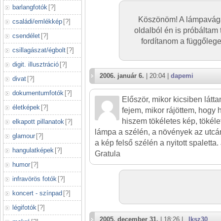
barlangfotók
[
?
]
Köszönöm! A lámpavágá
családi/emlékkép
[
?
]
oldalból én is próbáltam t
csendélet
[
?
]
fordítanom a függőlege
csillagászat/égbolt
[
?
]
digit. illusztráció
[
?
]
2006. január 6.
| 20:04 |
dapemi
divat
[
?
]
dokumentumfotók
[
?
]
Először, mikor kicsiben látta
életképek
[
?
]
fejem, mikor rájöttem, hogy 
hiszem tökéletes kép, tökél
elkapott pillanatok
[
?
]
lámpa a szélén, a növények az utcán 
glamour
[
?
]
a kép felső szélén a nyitott spaletta.
hangulatképek
[
?
]
Gratula
humor
[
?
]
infravörös fotók
[
?
]
koncert - színpad
[
?
]
légifotók
[
?
]
2005. december 31.
| 18:26 |
_Iksz30_