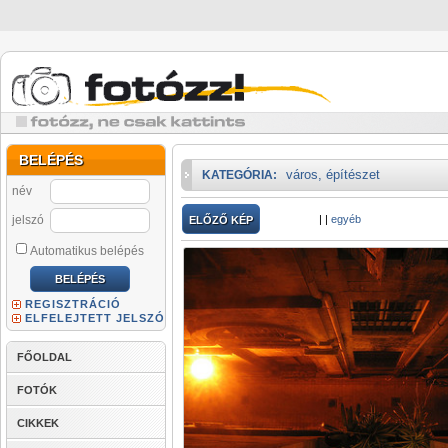
BELÉPÉS
város, építészet
KATEGÓRIA:
név
jelszó
|
|
egyéb
ELŐZŐ KÉP
Automatikus belépés
REGISZTRÁCIÓ
ELFELEJTETT JELSZÓ
FŐOLDAL
FOTÓK
CIKKEK