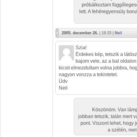
próbálkoztam függőlegese
lett. A fehéregyensúly boru
2005. december 26.
| 19:33 |
Neil
Szia!
Érdekes kép, tetszik a látósz
bajom vele, az a bal oldalo
kicsit elmozdultam volna jobbra, ho
nagyon vonzza a tekintetet.
Üdv
Neil
Köszönöm. Van lámpa 
jobban tetszik, talán mert 
pont. Viszont lehet, hogy
a szélén, nem