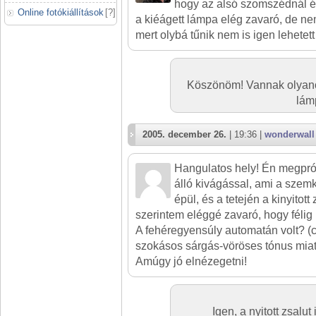
hogy az alsó szomszédnál ég 
Online fotókiállítások
[
?
]
a kiéágett lámpa elég zavaró, de ne
mert olybá tűnik nem is igen lehetett
Köszönöm! Vannak olyanok
lámp
2005. december 26.
| 19:36 |
wonderwall
Hangulatos hely! Én megpr
álló kivágással, ami a szemk
épül, és a tetején a kinyitott 
szerintem eléggé zavaró, hogy félig 
A fehéregyensúly automatán volt? (c
szokásos sárgás-vöröses tónus mia
Amúgy jó elnézegetni!
Igen, a nyitott zsalut