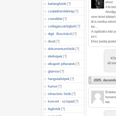
plusz.
barlangfotók
[
?
]
A fa be
családi/emlékkép
[
?
]
Ahoifgy
nem lehet többet 
csendélet
[
?
]
Itt is mintha néh
csillagászat/égbolt
[
?
]
be....
A cigifüstös fotó
digit. illusztráció
[
?
]
ps-t.
divat
[
?
]
Ehez pedig gratul
dokumentumfotók
[
?
]
életképek
[
?
]
KÖs
ált r
elkapott pillanatok
[
?
]
glamour
[
?
]
hangulatképek
[
?
]
2005. decembe
humor
[
?
]
Érdekes
infravörös fotók
[
?
]
fussana
koncert - színpad
[
?
]
kár.
légifotók
[
?
]