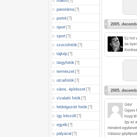
makró
[
?
]
panoráma
[
?
]
portré
[
?
]
2005. decembe
riport
[
?
]
sport
[
?
]
Ez hol 
de ilye
szociofotók
[
?
]
Kontras
tájkép
[
?
]
tárgyfotók
[
?
]
természet
[
?
]
utcaifotók
[
?
]
város, építészet
[
?
]
2005. decembe
vízalatti fotók
[
?
]
Üdv!
feldolgozott fotók
[
?
]
Ügyes f
így készült
[
?
]
hoyg té
így az 
egyéb
[
?
]
mindent egybevet
pályázat
[
?
]
Válassz géptípust,