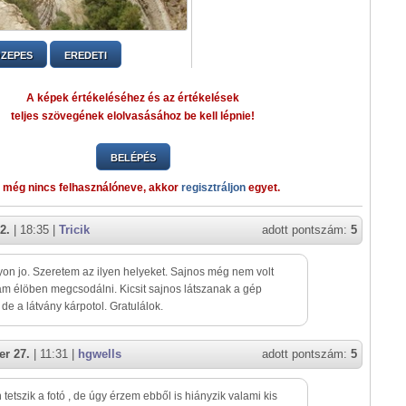
ZEPES
EREDETI
A képek értékeléséhez és az értékelések
teljes szövegének elolvasásához be kell lépnie!
BELÉPÉS
 még nincs felhasználóneve, akkor
regisztráljon
egyet.
2.
| 18:35 |
Tricik
adott pontszám:
5
on jo. Szeretem az ilyen helyeket. Sajnos még nem volt
m élöben megcsodálni. Kicsit sajnos látszanak a gép
i de a látvány kárpotol. Gratulálok.
r 27.
| 11:31 |
hgwells
adott pontszám:
5
tetszik a fotó , de úgy érzem ebből is hiányzik valami kis