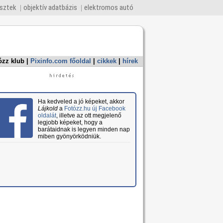
esztek
objektív adatbázis
elektromos autó
ózz klub
|
Pixinfo.com főoldal
|
cikkek
|
hírek
Ha kedveled a jó képeket, akkor
Lájkold
a
Fotózz.hu új Facebook
oldalát
, illetve az ott megjelenő
legjobb képeket, hogy a
barátaidnak is legyen minden nap
miben gyönyörködniük.