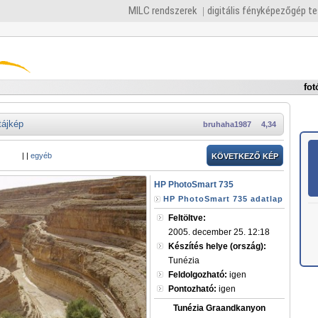
MILC rendszerek
digitális fényképezőgép t
fot
tájkép
bruhaha1987
4,34
|
|
egyéb
KÖVETKEZŐ KÉP
HP PhotoSmart 735
HP PhotoSmart 735 adatlap
Feltöltve:
2005. december 25. 12:18
Készítés helye (ország):
Tunézia
Feldolgozható:
igen
Pontozható:
igen
Tunézia Graandkanyon