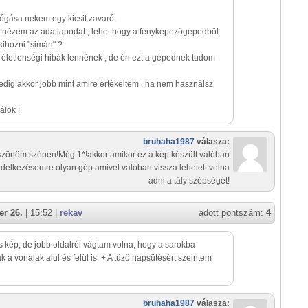
lógása nekem egy kicsit zavaró.
 nézem az adatlapodat , lehet hogy a fényképezőgépedből
kihozni "simán" ?
ol életlenségi hibák lennének , de én ezt a gépednek tudom
 pedig akkor jobb mint amire értékeltem , ha nem használsz
álok !
bruhaha1987
válasza:
zönöm szépen!Még 1*!akkor amikor ez a kép készült valóban
endelkezésemre olyan gép amivel valóban vissza lehetett volna
adni a tály szépségét!
r 26.
| 15:52 |
rekav
adott pontszám:
4
 kép, de jobb oldalról vágtam volna, hogy a sarokba
k a vonalak alul és felül is. + A tűző napsütésért szeintem
bruhaha1987
válasza: