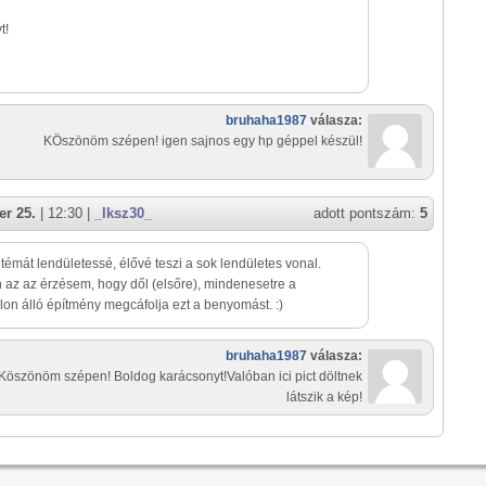
t!
bruhaha1987
válasza:
KÖszönöm szépen! igen sajnos egy hp géppel készül!
r 25.
| 12:30 |
_Iksz30_
adott pontszám:
5
t témát lendületessé, élővé teszi a sok lendületes vonal.
az az érzésem, hogy dől (elsőre), mindenesetre a
lon álló építmény megcáfolja ezt a benyomást. :)
bruhaha1987
válasza:
Köszönöm szépen! Boldog karácsonyt!Valóban ici pict döltnek
látszik a kép!