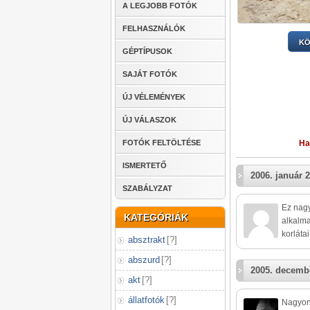
A LEGJOBB FOTÓK
FELHASZNÁLÓK
KÖ
GÉPTÍPUSOK
SAJÁT FOTÓK
ÚJ VÉLEMÉNYEK
ÚJ VÁLASZOK
Ha
FOTÓK FELTÖLTÉSE
ISMERTETŐ
2006. január 2
SZABÁLYZAT
Ez nagy
KATEGÓRIÁK
alkalma
korláta
absztrakt
[
?
]
abszurd
[
?
]
2005. decembe
akt
[
?
]
állatfotók
[
?
]
Nagyon 