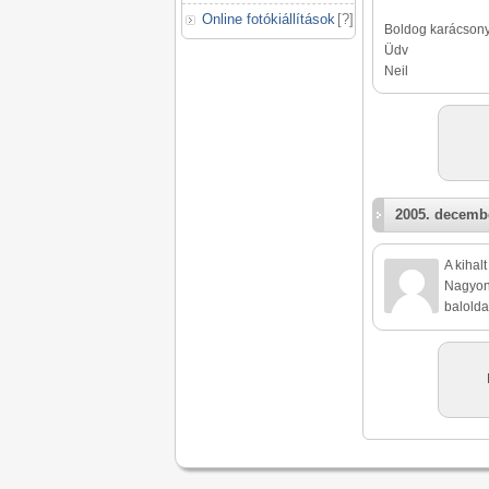
Online fotókiállítások
[
?
]
Boldog karácsony
Üdv
Neil
2005. decembe
A kihal
Nagyon 
balolda