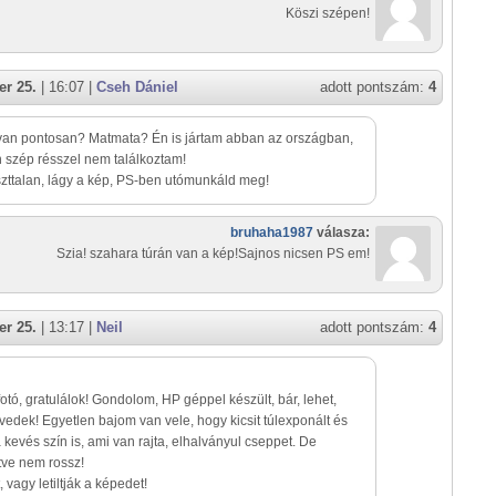
Köszi szépen!
r 25.
| 16:07 |
Cseh Dániel
adott pontszám:
4
van pontosan? Matmata? Én is jártam abban az országban,
n szép résszel nem találkoztam!
zttalan, lágy a kép, PS-ben utómunkáld meg!
bruhaha1987
válasza:
Szia! szahara túrán van a kép!Sajnos nicsen PS em!
r 25.
| 13:17 |
Neil
adott pontszám:
4
otó, gratulálok! Gondolom, HP géppel készült, bár, lehet,
vedek! Egyetlen bajom van vele, hogy kicsit túlexponált és
a kevés szín is, ami van rajta, elhalványul cseppet. De
ve nem rossz!
 vagy letiltják a képedet!