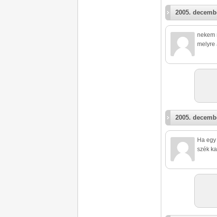
2005. decembe
nekem n
melyre 
2005. decembe
Ha egy 
szék ka