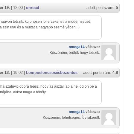
r 19.
| 12:00 |
onroad
adott pontszám:
5
agyon tetszik. különösen jól érzékelteti a modernséget,
a szín utal és a múltat a nagyapó személyében. :)
omega14
válasza:
Köszönöm, örülök hogy tetszik.
r 18.
| 19:02 |
Lomposloncsosésbozontos
adott pontszám:
4,8
hajszálnyit jobbra lépsz, hogy az asztal lapja ne lógjon be a
rfájába, akkor maga a tökély.
omega14
válasza:
Köszönöm, lehetséges. Így sikerült.