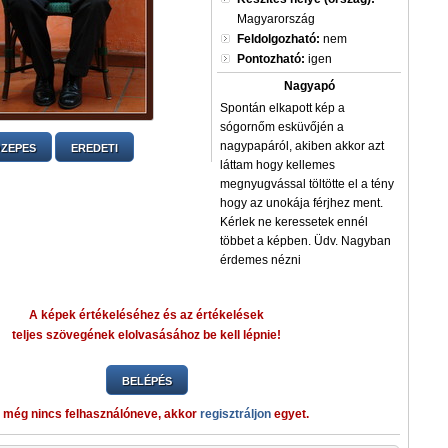
Magyarország
Feldolgozható:
nem
Pontozható:
igen
Nagyapó
Spontán elkapott kép a
sógornőm esküvőjén a
nagypapáról, akiben akkor azt
ZEPES
EREDETI
láttam hogy kellemes
megnyugvással töltötte el a tény
hogy az unokája férjhez ment.
Kérlek ne keressetek ennél
többet a képben. Üdv. Nagyban
érdemes nézni
A képek értékeléséhez és az értékelések
teljes szövegének elolvasásához be kell lépnie!
BELÉPÉS
 még nincs felhasználóneve, akkor
regisztráljon
egyet.