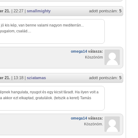
r 21.
| 22:27 |
smallmighty
adott pontszám:
5
jó kis kép, van benne valami nagyon mediterrán...
yugalom, család....
omega14
válasza:
Köszönöm
r 21.
| 13:18 |
sziatamas
adott pontszám:
5
épnek hangulata, nyugot és egy kicsit fáradt. Ha ilyen volt a
 akkor ezt elkaptad, gratulálok. (tetszik a keret) Tamás
omega14
válasza:
Köszönöm.