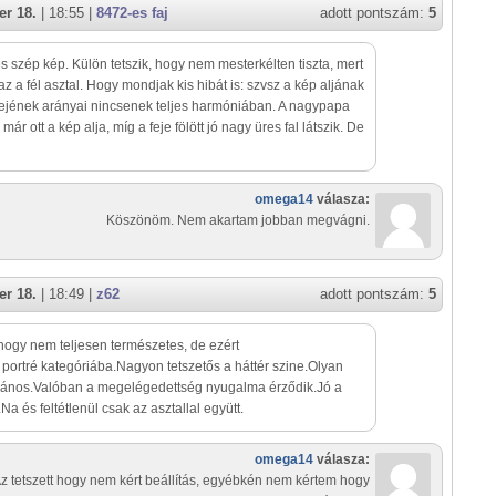
r 18.
| 18:55 |
8472-es faj
adott pontszám:
5
és szép kép. Külön tetszik, hogy nem mesterkélten tiszta, mert
 az a fél asztal. Hogy mondjak kis hibát is: szvsz a kép aljának
tejének arányai nincsenek teljes harmóniában. A nagypapa
már ott a kép alja, míg a feje fölött jó nagy üres fal látszik. De
omega14
válasza:
Köszönöm. Nem akartam jobban megvágni.
r 18.
| 18:49 |
z62
adott pontszám:
5
hogy nem teljesen természetes, de ezért
a portré kategóriába.Nagyon tetszetős a háttér szine.Olyan
rános.Valóban a megelégedettség nyugalma érződik.Jó a
.Na és feltétlenül csak az asztallal együtt.
omega14
válasza:
z tetszett hogy nem kért beállítás, egyébkén nem kértem hogy