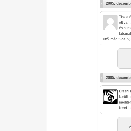
2005. decembe
Tiszta 
ott van
és a te
lábánál 
ettől még 5-ös! :-)
2005. decembe
Érezni 
került 
medite
keret is
A