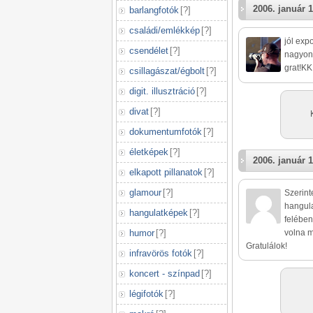
2006. január 1
barlangfotók
[
?
]
családi/emlékkép
[
?
]
jól expo
csendélet
[
?
]
nagyon 
grat!KK
csillagászat/égbolt
[
?
]
digit. illusztráció
[
?
]
divat
[
?
]
dokumentumfotók
[
?
]
életképek
[
?
]
2006. január 1
elkapott pillanatok
[
?
]
glamour
[
?
]
Szerin
hangula
hangulatképek
[
?
]
felében
humor
[
?
]
volna m
Gratulálok!
infravörös fotók
[
?
]
koncert - színpad
[
?
]
légifotók
[
?
]