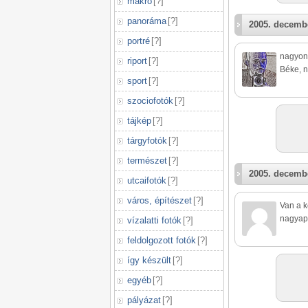
makró
[
?
]
panoráma
[
?
]
2005. decembe
portré
[
?
]
nagyon 
riport
[
?
]
Béke, n
sport
[
?
]
szociofotók
[
?
]
tájkép
[
?
]
tárgyfotók
[
?
]
természet
[
?
]
2005. decembe
utcaifotók
[
?
]
város, építészet
[
?
]
Van a k
nagyapa
vízalatti fotók
[
?
]
feldolgozott fotók
[
?
]
így készült
[
?
]
egyéb
[
?
]
pályázat
[
?
]