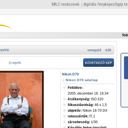
MILC rendszerek
digitális fényképezőgép t
fot
portré
omega14
4,95
|
|
egyéb
KÖVETKEZŐ KÉP
Nikon D70
Nikon D70 adatlap
Feltöltve:
2005. december 18. 16:34
érzékenység:
ISO 320
fókusztávolság:
46 x 1,5
objektív:
Nikon 18-70 DX
rekeszérték:
f7,1
zársebesség:
1/30
Készítés helye (ország):