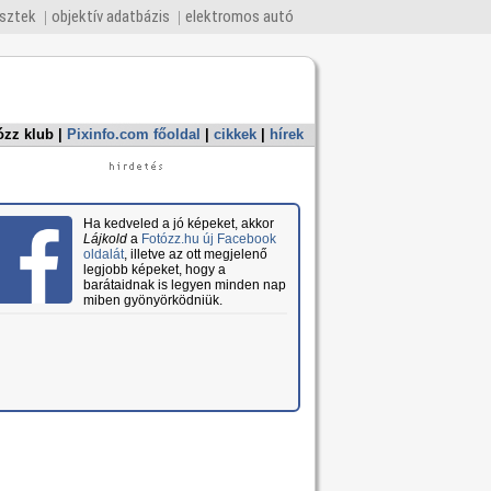
esztek
objektív adatbázis
elektromos autó
ózz klub
|
Pixinfo.com főoldal
|
cikkek
|
hírek
Ha kedveled a jó képeket, akkor
Lájkold
a
Fotózz.hu új Facebook
oldalát
, illetve az ott megjelenő
legjobb képeket, hogy a
barátaidnak is legyen minden nap
miben gyönyörködniük.