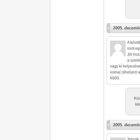
2005. decembe
A követ
mint eg
Jól hoz
a szerk
vagy ki helyezés
volna( ráhelyezi a
K800
Kös
le
2005. decembe
Tetszik