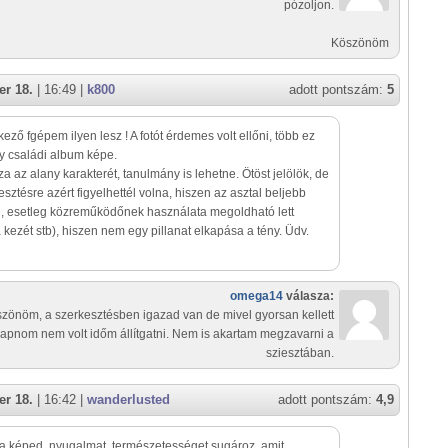
pózoljon.
Köszönöm
r 18.
| 16:49 |
k800
adott pontszám:
5
kező fgépem ilyen lesz ! A fotót érdemes volt ellőni, több ez
y családi album képe.
za az alany karakterét, tanulmány is lehetne. Ötöst jelölök, de
esztésre azért figyelhettél volna, hiszen az asztal beljebb
e, esetleg közreműködőnek használata megoldható lett
 kezét stb), hiszen nem egy pillanat elkapása a tény. Üdv.
omega14
válasza:
zönöm, a szerkesztésben igazad van de mivel gyorsan kellett
kapnom nem volt időm állítgatni. Nem is akartam megzavarni a
sziesztában.
r 18.
| 16:42 |
wanderlusted
adott pontszám:
4,9
 a képed, nyugalmat, természetességet sugároz, amit