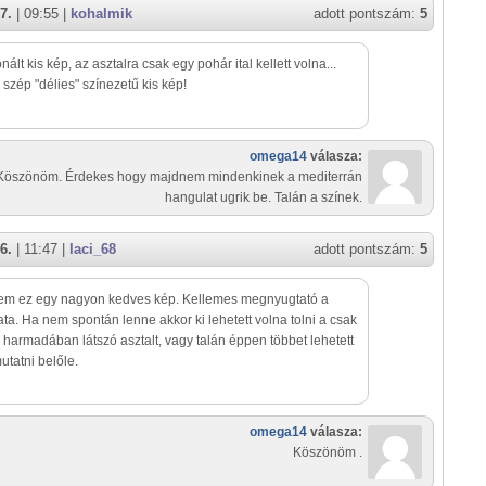
7.
| 09:55 |
kohalmik
adott pontszám:
5
nált kis kép, az asztalra csak egy pohár ital kellett volna...
szép "délies" színezetű kis kép!
omega14
válasza:
Köszönöm. Érdekes hogy majdnem mindenkinek a mediterrán
hangulat ugrik be. Talán a színek.
6.
| 11:47 |
laci_68
adott pontszám:
5
tem ez egy nagyon kedves kép. Kellemes megnyugtató a
ta. Ha nem spontán lenne akkor ki lehetett volna tolni a csak
 harmadában látszó asztalt, vagy talán éppen többet lehetett
utatni belőle.
omega14
válasza:
Köszönöm .