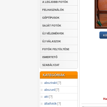
A LEGJOBB FOTÓK
FELHASZNÁLÓK
GÉPTÍPUSOK
SAJÁT FOTÓK
ÚJ VÉLEMÉNYEK
KÖ
ÚJ VÁLASZOK
FOTÓK FELTÖLTÉSE
ISMERTETŐ
SZABÁLYZAT
KATEGÓRIÁK
absztrakt
[
?
]
abszurd
[
?
]
akt
[
?
]
Ha
állatfotók
[
?
]