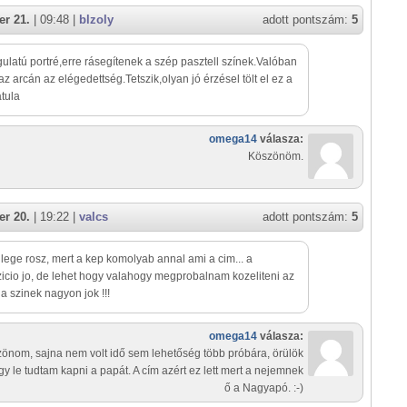
r 21.
| 09:48 |
blzoly
adott pontszám:
5
ulatú portré,erre rásegítenek a szép pasztell színek.Valóban
 az arcán az elégedettség.Tetszik,olyan jó érzésel tölt el ez a
tula
omega14
válasza:
Köszönöm.
r 20.
| 19:22 |
valcs
adott pontszám:
5
llege rosz, mert a kep komolyab annal ami a cim... a
cio jo, de lehet hogy valahogy megprobalnam kozeliteni az
. a szinek nagyon jok !!!
omega14
válasza:
önom, sajna nem volt idő sem lehetőség több próbára, örülök
gy le tudtam kapni a papát. A cím azért ez lett mert a nejemnek
ő a Nagyapó. :-)