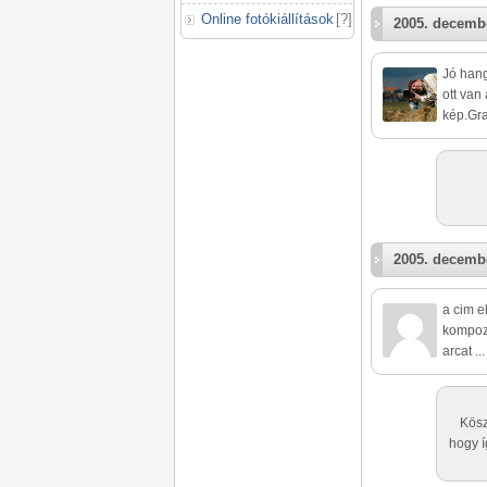
Online fotókiállítások
[
?
]
2005. decembe
Jó hang
ott van
kép.Gra
2005. decembe
a cim e
kompozi
arcat ..
Kösz
hogy í