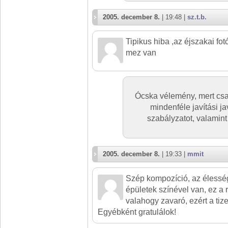
2005. december 8.
| 19:48 |
sz.t.b.
Tipikus hiba ,az éjszakai fotó
mez van
Ócska vélemény, mert csa
mindenféle javítási ja
szabályzatot, valamin
2005. december 8.
| 19:33 |
mmit
Szép kompozíció, az élessé
épületek színével van, ez a 
valahogy zavaró, ezért a tiz
Egyébként gratulálok!