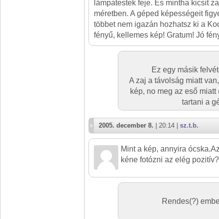
lámpatestek feje. És mintha kicsit z
méretben. A géped képességeit figy
többet nem igazán hozhatsz ki a Kod
fényű, kellemes kép! Gratum! Jó fén
Ez egy másik felvét
A zaj a távolság miatt van
kép, no meg az eső miatt 
tartani a g
2005. december 8.
| 20:14 |
sz.t.b.
Mint a kép, annyira ócska.Az
kéne fotózni az elég pozitív?
Rendes(?) ember