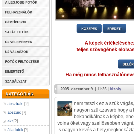
A LEGJOBB FOTÓK
FELHASZNÁLÓK
GÉPTÍPUSOK
KÖZEPES
EREDETI
SAJÁT FOTÓK
ÚJ VÉLEMÉNYEK
A képek értékeléséhez
teljes szövegének elolvas
ÚJ VÁLASZOK
FOTÓK FELTÖLTÉSE
BELÉP
ISMERTETŐ
Ha még nincs felhasználónev
SZABÁLYZAT
2005. december 9.
| 11:35 |
blzoly
KATEGÓRIÁK
nem tetszik ez a szűk vágás,
absztrakt
[
?
]
nagyon szűk,zavaró hogy a
abszurd
[
?
]
bekandikálnak a képbe,lehet 
akt
[
?
]
volna őket,vagy szellősebben vágni.
is nagyon kevés a hely,megkockázt
állatfotók
[
?
]