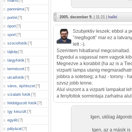
makró
[
?
]
panoráma
[
?
]
2005. december 9.
| 11:21 |
halbi
portré
[
?
]
riport
[
?
]
Szubjektiv leszek; ebbol a 
sport
[
?
]
"megfogott" mar ez a latvany
szociofotók
[
?
]
lett :-).
Szerintem hibatlanul megcsinaltad.
tájkép
[
?
]
Egyedul a vagassal nem vagyok kib
tárgyfotók
[
?
]
Megnezve a korabbit (ha az is a Tie
természet
[
?
]
vizparti lampa utanig megmaradhatna
jobbra a sotetseg; a haz - torony - h
utcaifotók
[
?
]
szvsz jobb lenne.
város, építészet
[
?
]
Alul viszont a a vizparti lampakat l
vízalatti fotók
[
?
]
a fenyfoltok sormintaja zarhatna alul
feldolgozott fotók
[
?
]
így készült
[
?
]
Igen, utólag átgondo
egyéb
[
?
]
pályázat
[
?
]
Igen, az a másik is