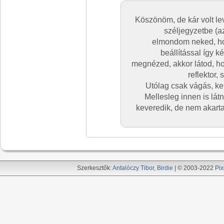
Köszönöm, de kár volt le
széljegyzetbe (a
elmondom neked, ho
beállítással így k
megnézed, akkor látod, ho
reflektor, 
Utólag csak vágás, ke
Mellesleg innen is lát
keveredik, de nem akarta
Szerkesztők:
Antalóczy Tibor
,
Birdie
| © 2003-2022
Pix