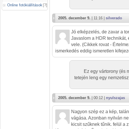
Online fotókiállítások
[
?
]
2005. december 9.
| 11:16 |
silverado
Jó elképzelés, de zavar a t
Javaslom a HDR technikát, é
vele. (Cikkek rovat - Értelm
ismerkedés eddig ismeretlen kifejez
Ez egy vártorony (és
tetején leng egy nemzetisz
2005. december 9.
| 00:12 |
nyulszajas
Nagyon szép ez a kép, talán
vágása. Azonban nyilván nem
kicsit szűknek tűnik. felül a z