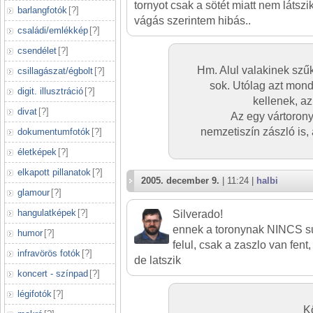
tornyot csak a sötét miatt nem látszik
barlangfotók
[
?
]
vágás szerintem hibás..
családi/emlékkép
[
?
]
csendélet
[
?
]
Hm. Alul valakinek sz
csillagászat/égbolt
[
?
]
sok. Utólag azt mond
digit. illusztráció
[
?
]
kellenek, az
divat
[
?
]
Az egy vártorony
nemzetiszín zászló is,
dokumentumfotók
[
?
]
életképek
[
?
]
elkapott pillanatok
[
?
]
2005. december 9.
| 11:24 |
halbi
glamour
[
?
]
hangulatképek
[
?
]
Silverado!
ennek a toronynak NINCS s
humor
[
?
]
felul, csak a zaszlo van fent
infravörös fotók
[
?
]
de latszik
koncert - színpad
[
?
]
légifotók
[
?
]
K