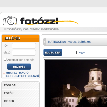
BELÉPÉS
város, építészet
KATEGÓRIA:
név
jelszó
|
|
egyéb
ELŐZŐ KÉP
Automatikus belépés
REGISZTRÁCIÓ
ELFELEJTETT JELSZÓ
FŐOLDAL
FOTÓK
CIKKEK