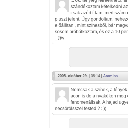
... ok, tényleg félreérthető, 
szándékoztam kételkedni az 
csak azért írtam, mert szá
pluszt jelent. Úgy gondoltam, neheze
előállítani, mint színesből, bár megv
sosem próbálkoztam, és ez a 10 perc
_@y
2005. október 29.
| 08:14 |
Aramiss
Nemcsak a színek, a fények
acon is de a nyakéken meg
fenomenálisak. A hajad ugye
necsörölsszel fested ? : ))