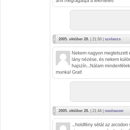
ami megragadja a tekintetet!
2005. október 28.
| 21:50 |
szolanzs
Nekem nagyon megtetszett e
lány nézése, és nekem külön
hajszín...Nálam mindenféle
munka! Grat!
2005. október 28.
| 21:44 |
neuhauser
...holdfény sétál az arcodon 