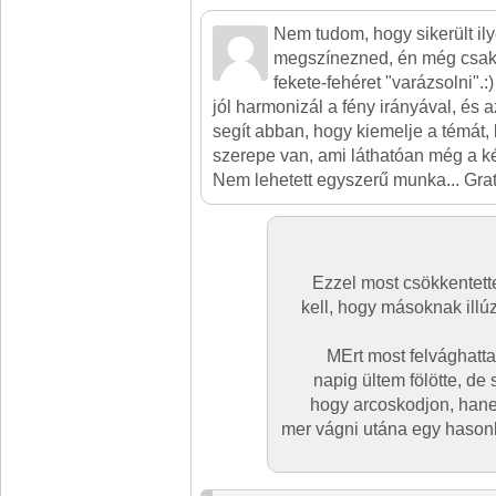
Nem tudom, hogy sikerült il
megszínezned, én még csak 
fekete-fehéret "varázsolni".:
jól harmonizál a fény irányával, és 
segít abban, hogy kiemelje a témát, 
szerepe van, ami láthatóan még a ké
Nem lehetett egyszerű munka... Grat
Ezzel most csökkentett
kell, hogy másoknak illú
MErt most felvághatta
napig ültem fölötte, de 
hogy arcoskodjon, hane
mer vágni utána egy hasonló