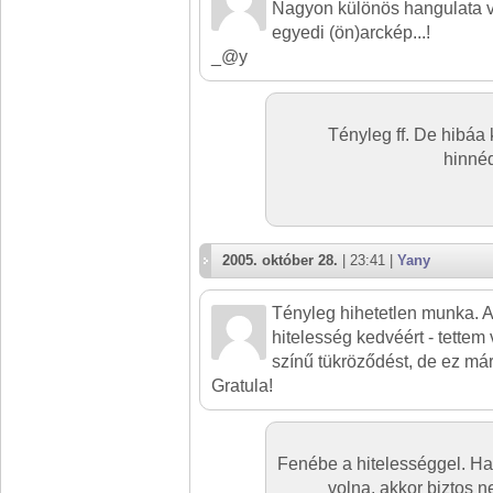
Nagyon különös hangulata 
egyedi (ön)arckép...!
_@y
Tényleg ff. De hibáa
hinnéd
2005. október 28.
| 23:41 |
Yany
Tényleg hihetetlen munka. A
hitelesség kedvéért - tettem
színű tükröződést, de ez má
Gratula!
Fenébe a hitelességgel. Ha
volna, akkor biztos n