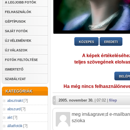
A LEGJOBB FOTÓK
FELHASZNÁLÓK
GÉPTÍPUSOK
SAJÁT FOTÓK
ÚJ VÉLEMÉNYEK
KÖZEPES
EREDETI
ÚJ VÁLASZOK
A képek értékeléséhez
FOTÓK FELTÖLTÉSE
teljes szövegének elolvas
ISMERTETŐ
BELÉP
SZABÁLYZAT
Ha még nincs felhasználónev
KATEGÓRIÁK
2005. november 30.
| 07:02 |
filep
absztrakt
[
?
]
abszurd
[
?
]
meg irn&agrave;d e-mailban
akt
[
?
]
szioka
állatfotók
[
?
]