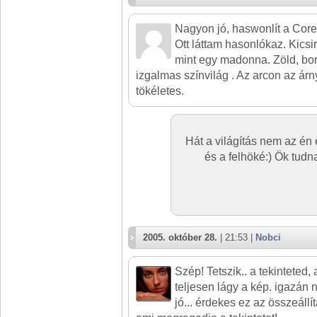
Nagyon jó, haswonlít a Core
Ott láttam hasonlókaz. Kicsi
mint egy madonna. Zöld, bor
izgalmas színvilág . Az arcon az ár
tökéletes.
Hát a világítás nem az é
és a felhöké:) Ök tudn
2005. október 28.
| 21:53 |
Nobci
Szép! Tetszik.. a tekinteted, 
teljesen lágy a kép. igazán n
jó... érdekes ez az összeállí