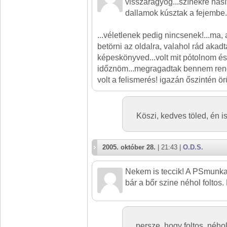
visszaragyog...színekre has
dallamok kúsztak a fejembe.
...véletlenek pedig nincsenek!...ma,
betörni az oldalra, valahol rád akad
képeskönyved...volt mit pótolnom és 
időznöm...megragadtak bennem ren
volt a felismerés! igazán őszintén ör
Köszi, kedves töled, én 
2005. október 28.
| 21:43 |
O.D.S.
Nekem is teccik! A PSmunka
bár a bőr szine néhol foltos.
persze, hogy foltos, néhol 