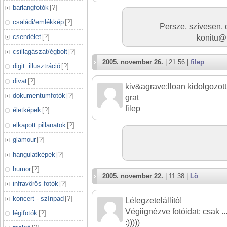
barlangfotók
[
?
]
családi/emlékkép
[
?
]
Persze, szívesen,
csendélet
[
?
]
konitu@h
csillagászat/égbolt
[
?
]
2005. november 26.
| 21:56 |
filep
digit. illusztráció
[
?
]
divat
[
?
]
kiv&agrave;lloan kidolgozott
dokumentumfotók
[
?
]
grat
filep
életképek
[
?
]
elkapott pillanatok
[
?
]
glamour
[
?
]
hangulatképek
[
?
]
humor
[
?
]
2005. november 22.
| 11:38 |
Lö
infravörös fotók
[
?
]
koncert - színpad
[
?
]
Lélegzetelállító!
Végiignézve fotóidat: csak ..
légifotók
[
?
]
:)))))