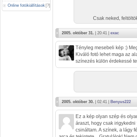
Online fotókiállítások
[
?
]
Csak neked, feltölt
2005. október 31.
| 20:41 |
exac
Tényleg mesebeli kép :) Meg
Kiváló fotó lehet maga az al
színezés külön érdekessé tes
2005. október 30.
| 02:41 |
Benyus222
Ez a kép olyan szép és olya
áraszt, hogy csak irigykedn
csináltam. A színek, a lágy 
arca és tekintete... Gratulálok! Nem 