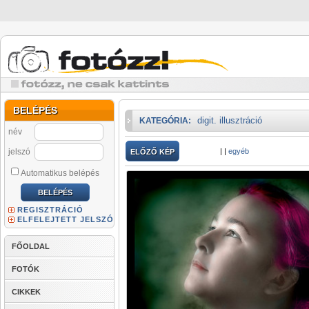
BELÉPÉS
digit. illusztráció
KATEGÓRIA:
név
jelszó
|
|
egyéb
ELŐZŐ KÉP
Automatikus belépés
REGISZTRÁCIÓ
ELFELEJTETT JELSZÓ
FŐOLDAL
FOTÓK
CIKKEK