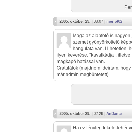
Per
2005. október 29.
| 08:07 |
merlot02
Maga az alapfotó is nagyon 
szemet gyönyörköttető képpé
hangulata van. Hihetetlen, 
ilyen keverése, "kavalkádja", illetv
magkapó hatással van.
Gratulálok (majdnem ideirtam, hogy 
már admin megbüntetett)
2005. október 29.
| 02:29 |
AnDante
Ha ez tényleg fekete-fehér vo