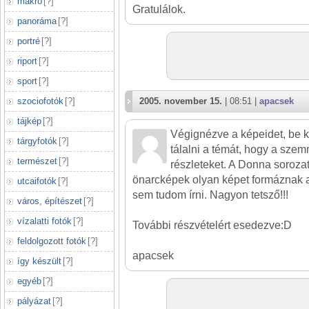
makró
[
?
]
Gratulálok.
panoráma
[
?
]
portré
[
?
]
riport
[
?
]
sport
[
?
]
2005. november 15.
| 08:51 |
apacsek
szociofotók
[
?
]
tájkép
[
?
]
Végignézve a képeidet, be ke
tárgyfotók
[
?
]
tálalni a témát, hogy a szemn
természet
[
?
]
részleteket. A Donna sorozat
önarcképek olyan képet formáznak a
utcaifotók
[
?
]
sem tudom írni. Nagyon tetsző!!!
város, építészet
[
?
]
vízalatti fotók
[
?
]
További részvételért esedezve:D
feldolgozott fotók
[
?
]
apacsek
így készült
[
?
]
egyéb
[
?
]
pályázat
[
?
]