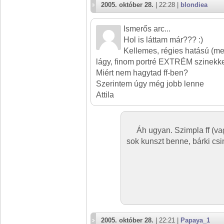
2005. október 28.
| 22:28 |
blondiea
Ismerős arc...
Hol is láttam már??? :)
Kellemes, régies hatású (me
lágy, finom portré EXTRÉM szinekke
Miért nem hagytad ff-ben?
Szerintem úgy még jobb lenne
Attila
Áh ugyan. Szimpla ff (vag
sok kunszt benne, bárki csiná
2005. október 28.
| 22:21 |
Papaya_1