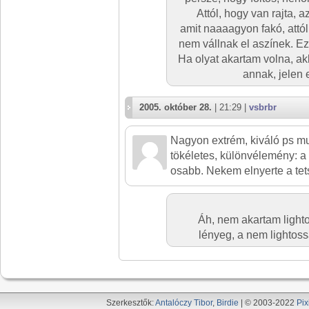
Attól, hogy van rajta, 
amit naaaagyon fakó, attól
nem vállnak el aszínek. Ez
Ha olyat akartam volna, ak
annak, jelen 
2005. október 28.
| 21:29 |
vsbrbr
Nagyon extrém, kiváló ps m
tökéletes, különvélemény: a 
osabb. Nekem elnyerte a tet
Áh, nem akartam lighto
lényeg, a nem lightoss
Szerkesztők:
Antalóczy Tibor
,
Birdie
| © 2003-2022
Pix