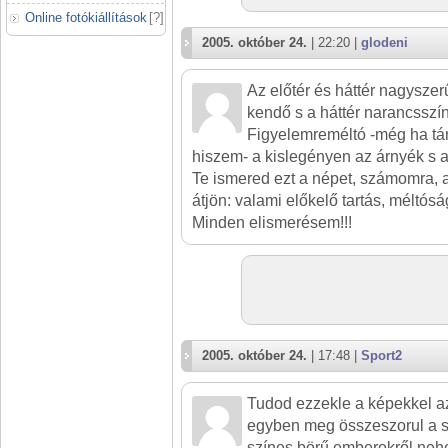
Online fotókiállítások
[
?
]
2005. október 24.
| 22:20 |
glodeni
Az előtér és háttér nagysze
kendő s a háttér narancsszí
Figyelemreméltó -még ha tán
hiszem- a kislegényen az árnyék s a
Te ismered ezt a népet, számomra, a
átjön: valami előkelő tartás, méltósá
Minden elismerésem!!!
2005. október 24.
| 17:48 |
Sport2
Tudod ezzekle a képekkel az
egyben meg összeszorul a s
színes börű emberekről nehe