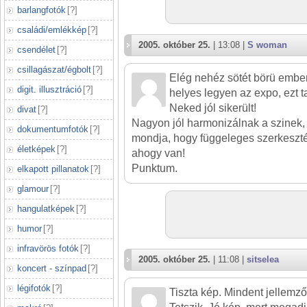
barlangfotók
[
?
]
családi/emlékkép
[
?
]
2005. október 25.
| 13:08 |
S woman
csendélet
[
?
]
csillagászat/égbolt
[
?
]
Elég nehéz sötét börü ember
digit. illusztráció
[
?
]
helyes legyen az expo, ezt 
Neked jól sikerült!
divat
[
?
]
Nagyon jól harmonizálnak a szinek, é
dokumentumfotók
[
?
]
mondja, hogy függeleges szerkesztés 
életképek
[
?
]
ahogy van!
Punktum.
elkapott pillanatok
[
?
]
glamour
[
?
]
hangulatképek
[
?
]
humor
[
?
]
infravörös fotók
[
?
]
2005. október 25.
| 11:08 |
sitselea
koncert - színpad
[
?
]
légifotók
[
?
]
Tiszta kép. Mindent jellemzőn