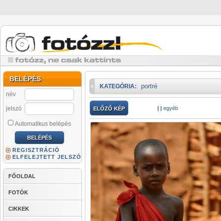
BELÉPÉS
portré
KATEGÓRIA:
név
jelszó
|
|
egyéb
ELŐZŐ KÉP
Automatikus belépés
REGISZTRÁCIÓ
ELFELEJTETT JELSZÓ
FŐOLDAL
FOTÓK
CIKKEK