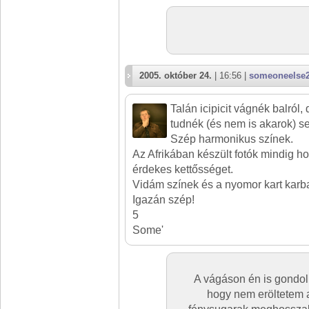
2005. október 24.
| 16:56 |
someoneelse
Talán icipicit vágnék balról,
tudnék (és nem is akarok) s
Szép harmonikus színek.
Az Afrikában készült fotók mindig h
érdekes kettősséget.
Vidám színek és a nyomor kart karba
Igazán szép!
5
Some'
A vágáson én is gondol
hogy nem eröltetem az