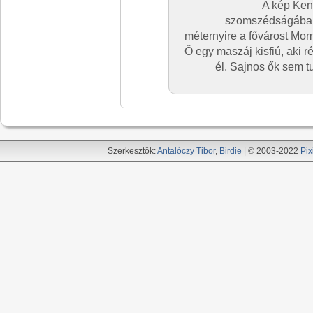
A kép Ken
szomszédságában 
méternyire a fővárost Mo
Ő egy maszáj kisfiú, aki 
él. Sajnos ők sem tu
Szerkesztők:
Antalóczy Tibor
,
Birdie
| © 2003-2022
Pix