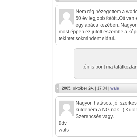
Nem rég nézegettem a world 
50 év legjobb fotóit..Ott van 
egy apáca kezében..Nagyon
most éppen ez jutott eszembe a képe
tekintet sokmindent elárul..
..én is pont ma találkozt
2005. október 24.
| 17:04 |
wals
Nagyon hatásos, jól szerkeszt
küldeném a NG-nak. :) Külön g
Szerencsés vagy.
üdv
wals