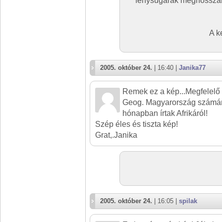
fénysugarak meghosszabb
A k
2005. október 24.
| 16:40 |
Janika77
Remek ez a kép...Megfelelő l
Geog. Magyarország számára
hónapban írtak Afrikáról!
Szép éles és tiszta kép!
Grat,.Janika
2005. október 24.
| 16:05 |
spilak