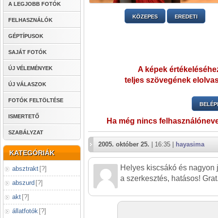
A LEGJOBB FOTÓK
KÖZEPES
EREDETI
FELHASZNÁLÓK
GÉPTÍPUSOK
SAJÁT FOTÓK
ÚJ VÉLEMÉNYEK
A képek értékeléséhez
teljes szövegének elolvas
ÚJ VÁLASZOK
FOTÓK FELTÖLTÉSE
BELÉP
ISMERTETŐ
Ha még nincs felhasználónev
SZABÁLYZAT
2005. október 25.
| 16:35 |
hayasima
KATEGÓRIÁK
Helyes kiscsákó és nagyon jó 
absztrakt
[
?
]
a szerkesztés, hatásos! Grat
abszurd
[
?
]
akt
[
?
]
állatfotók
[
?
]