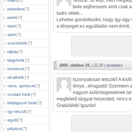
Tetszik. Jó kép, mert megad
makró
[
?
]
bele sejthessem amit csak a
panoráma
[
?
]
tudni vélek...
portré
[
?
]
Lehetne gondolkodni, hogy így-úgy 
a lényeget ez egyáltalán nem érinti.
riport
[
?
]
sport
[
?
]
szociofotók
[
?
]
tájkép
[
?
]
tárgyfotók
[
?
]
2005. október 24.
| 22:20 |
szolanzs
természet
[
?
]
utcaifotók
[
?
]
Iszonyatosan tetszik!! A kisfi
lénye...elragadó! Szeretem 
város, építészet
[
?
]
nagyon különlegeseknek tart
vízalatti fotók
[
?
]
megfelelő tárgyat helyezted, nincs ez
feldolgozott fotók
[
?
]
Gratulálok! Igazán!
így készült
[
?
]
egyéb
[
?
]
pályázat
[
?
]