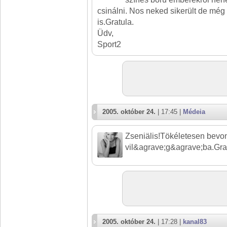
csinálni. Nos neked sikerült de még
is.Gratula.
Üdv,
Sport2
2005. október 24.
| 17:45 |
Médeia
Zseniälis!Tökéletesen bevo
vil&agrave;g&agrave;ba.Grat
2005. október 24.
| 17:28 |
kanal83