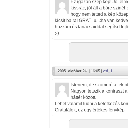
Ez igazán szép kép! Jól elm
kissrác, jól áll a bőre színéh
hogy nem tetted a kép közep
kicsit balra! GRAT! u.i.:ha van kedv
hozzám és tanácsaiddal segítsd fejl
:-)
2005. október 24.
| 16:05 |
csi_1
Istenem, de szomorú a tekint
Nagyon tetszik a kontraszt a 
háttér között.
Lehet valamit tudni a keletkezés kö
Gratulálok, ez egy értékes fénykép