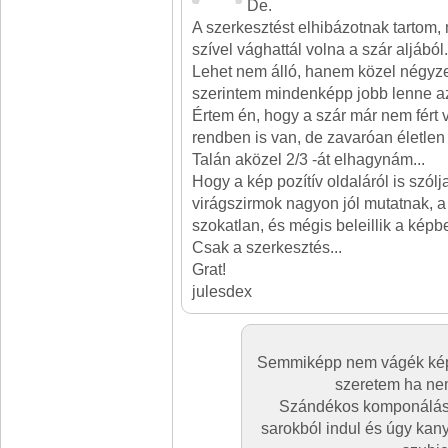
De.
A szerkesztést elhibázotnak tartom,
szível vághattál volna a szár aljából.
Lehet nem álló, hanem közel négyze
szerintem mindenképp jobb lenne a
Értem én, hogy a szár már nem fért 
rendben is van, de zavaróan életle
Talán aközel 2/3 -át elhagynám...
Hogy a kép pozítív oldaláról is szólj
virágszirmok nagyon jól mutatnak, a
szokatlan, és mégis beleillik a képb
Csak a szerkesztés...
Grat!
julesdex
Semmiképp nem vágék kép
szeretem ha ne
Szándékos komponálás ,
sarokból indul és úgy kan