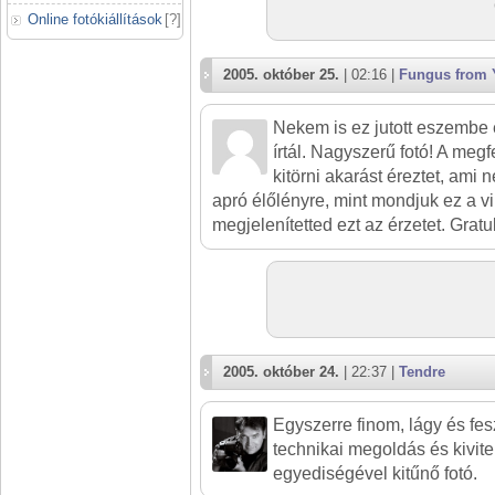
Online fotókiállítások
[
?
]
2005. október 25.
| 02:16 |
Fungus from 
Nekem is ez jutott eszembe 
írtál. Nagyszerű fotó! A megf
kitörni akarást éreztet, ami
apró élőlényre, mint mondjuk ez a v
megjelenítetted ezt az érzetet. Gratu
2005. október 24.
| 22:37 |
Tendre
Egyszerre finom, lágy és fe
technikai megoldás és kivit
egyediségével kitűnő fotó.