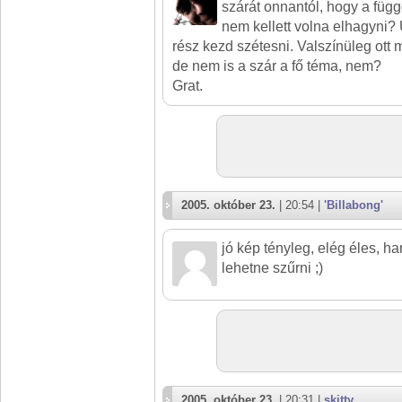
szárát onnantól, hogy a függ
nem kellett volna elhagyni?
rész kezd szétesni. Valszínüleg ott 
de nem is a szár a fő téma, nem?
Grat.
2005. október 23.
| 20:54 |
'Billabong'
jó kép tényleg, elég éles, ha
lehetne szűrni ;)
2005. október 23.
| 20:31 |
skitty