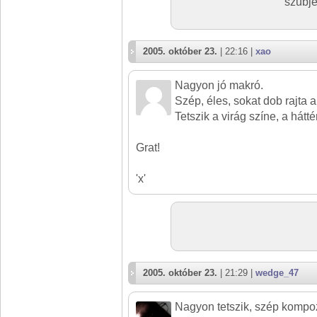
szubje
2005. október 23.
| 22:16 |
xao
Nagyon jó makró.
Szép, éles, sokat dob rajta a
Tetszik a virág színe, a hátté
Grat!
'x'
2005. október 23.
| 21:29 |
wedge_47
Nagyon tetszik, szép kompoz