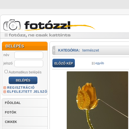
BELÉPÉS
természet
KATEGÓRIA:
név
jelszó
|
|
egyéb
ELŐZŐ KÉP
Automatikus belépés
REGISZTRÁCIÓ
ELFELEJTETT JELSZÓ
FŐOLDAL
FOTÓK
CIKKEK