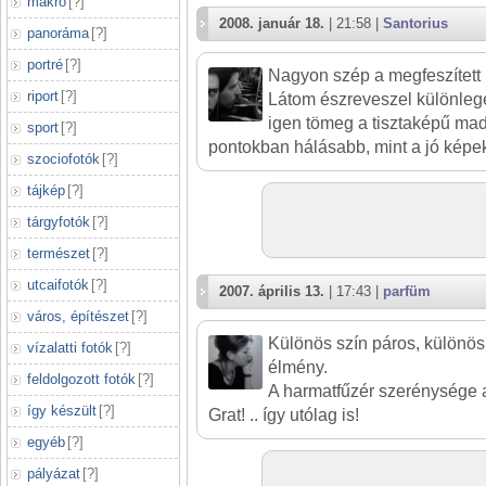
makró
[
?
]
2008. január 18.
| 21:58 |
Santorius
panoráma
[
?
]
portré
[
?
]
Nagyon szép a megfeszített p
riport
[
?
]
Látom észreveszel különleges
igen tömeg a tisztaképű ma
sport
[
?
]
pontokban hálásabb, mint a jó képe
szociofotók
[
?
]
tájkép
[
?
]
tárgyfotók
[
?
]
természet
[
?
]
utcaifotók
[
?
]
2007. április 13.
| 17:43 |
parfüm
város, építészet
[
?
]
Különös szín páros, különös
vízalatti fotók
[
?
]
élmény.
feldolgozott fotók
[
?
]
A harmatfűzér szerénysége 
így készült
[
?
]
Grat! .. így utólag is!
egyéb
[
?
]
pályázat
[
?
]