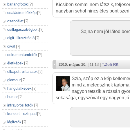
barlangfotók
[
?
]
Kicsiben semmi nem látszik, teljese
nagyban sehol nincs éles pont szeri
családi/emlékkép
[
?
]
csendélet
[
?
]
csillagászat/égbolt
[
?
]
Sajna nem jól látod,bor
digit. illusztráció
[
?
]
divat
[
?
]
dokumentumfotók
[
?
]
életképek
[
?
]
2010. május 30.
| 11:13 |
T.Zoli RK
elkapott pillanatok
[
?
]
Szia, szép ez a kép kellemes
glamour
[
?
]
mind a melegszínek tartom
hangulatképek
[
?
]
nagyon tetszik a rózsán gy
humor
[
?
]
sokasága, egyszóval egy nagyon jó
infravörös fotók
[
?
]
koncert - színpad
[
?
]
légifotók
[
?
]