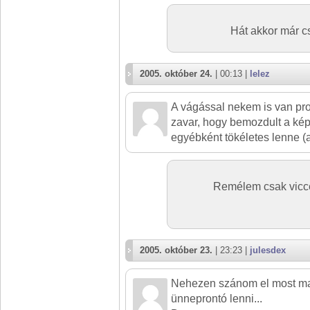
Hát akkor már cs
2005. október 24.
| 00:13 |
lelez
A vágással nekem is van pr
zavar, hogy bemozdult a kép.
egyébként tökéletes lenne (a
Remélem csak vicce
2005. október 23.
| 23:23 |
julesdex
Nehezen szánom el most m
ünneprontó lenni...