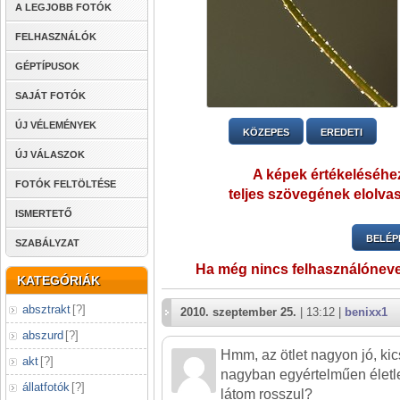
A LEGJOBB FOTÓK
FELHASZNÁLÓK
GÉPTÍPUSOK
SAJÁT FOTÓK
ÚJ VÉLEMÉNYEK
KÖZEPES
EREDETI
ÚJ VÁLASZOK
A képek értékeléséhez
FOTÓK FELTÖLTÉSE
teljes szövegének elolvas
ISMERTETŐ
BELÉP
SZABÁLYZAT
Ha még nincs felhasználónev
KATEGÓRIÁK
absztrakt
[
?
]
2010. szeptember 25.
| 13:12 |
benixx1
abszurd
[
?
]
Hmm, az ötlet nagyon jó, kic
akt
[
?
]
nagyban egyértelműen életle
állatfotók
[
?
]
látom rosszul?