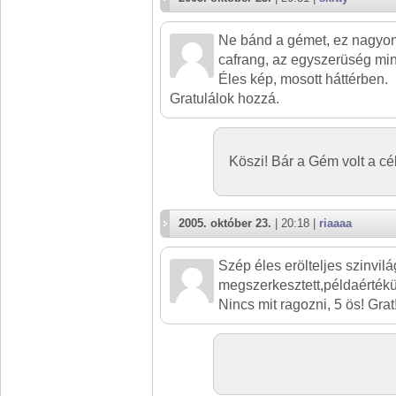
Ne bánd a gémet, ez nagyon
cafrang, az egyszerüség mi
Éles kép, mosott háttérben.
Gratulálok hozzá.
Köszi! Bár a Gém volt a cé
2005. október 23.
| 20:18 |
riaaaa
Szép éles erölteljes szinvilág
megszerkesztett,példaértékü 
Nincs mit ragozni, 5 ös! Grat