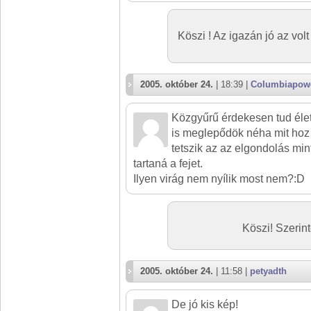
Köszi ! Az igazán jó az vol
2005. október 24.
| 18:39 |
Columbiapow
Közgyűrű érdekesen tud életl
is meglepődök néha mit hoz
tetszik az az elgondolás min
tartaná a fejet.
Ilyen virág nem nyílik most nem?:D
Köszi! Szerint
2005. október 24.
| 11:58 |
petyadth
De jó kis kép!