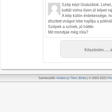
Szép kép! Gratulálok. Lehet
tudtál volna ilyen jó képet ra
A kép külön érdekessége, h
díszített virágot ívbe hajlítja a pókhá
Szépek a színek, jó háttér.
Mit mondjak még róla?
Köszönöm.......t
Szerkesztők:
Antalóczy Tibor
,
Birdie
| © 2003-2022
Pix