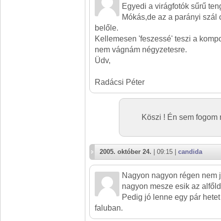
Egyedi a virágfotók sűrű te
Mókás,de az a parányi szál c
belőle.
Kellemesen 'feszessé' teszi a kom
nem vágnám négyzetesre.
Üdv,
Radácsi Péter
Köszi ! Én sem fogom 
2005. október 24.
| 09:15 |
candida
Nagyon nagyon régen nem j
nagyon mesze esik az alfőldt
Pedig jó lenne egy pár hetet o
faluban.