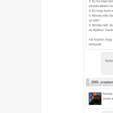
3. És ha majd el
veszlek titeket; ho
4. És hogy hová me
5. Monda néki Ta
az útat?
6. Monda néki Jéz
az Atyához, hane
Azt hiszem, hogy 
elmaradt...
Koszo
2005. szeptem
Remek k
vezeti 