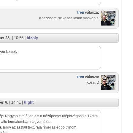
tren
válasza:
Koszonom, szivesen latlak maskor is.
us 28.
| 10:56 |
blzoly
yon komoly!
tren
válasza:
Koszi. :)
er 4.
| 14:41 |
tlight
ép! Nagyon eltaláltad ezt a nézőpontot (képkivágást) a 17mm
 álló formátumban nagyon ütős.
, hogy az aszfalt textúrája rímel az égbolt finom