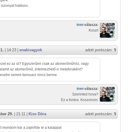
gára.
iszonyat hatásos.
tren
válasza:
Koszi!
1.
| 14:23 |
enakivagyok
adott pontszám:
5
ezet ez az út? Egyszerűen csak az atomerőműhöz, vagy
valamit az atomerőmű, értelmezhető-e metaforaként?
esetre semmi kerouaci nincs benne.
tren
válasza:
Szerinted hova?
Ez a fontos. Koszonom.
ber 29.
| 21:11 |
Kiss Dóra
adott pontszám:
5
azt mondom kár a zajért!de le a kalappal