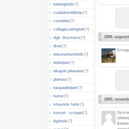
barlangfotók
[
?
]
családi/emlékkép
[
?
]
csendélet
[
?
]
csillagászat/égbolt
[
?
]
2006. auguszt
digit. illusztráció
[
?
]
divat
[
?
]
Ez nag
dokumentumfotók
[
?
]
életképek
[
?
]
elkapott pillanatok
[
?
]
glamour
[
?
]
hangulatképek
[
?
]
humor
[
?
]
2005. novemb
infravörös fotók
[
?
]
koncert - színpad
[
?
]
De jó k
(28mm)
légifotók
[
?
]
Érdekes