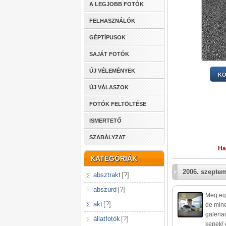
A LEGJOBB FOTÓK
FELHASZNÁLÓK
GÉPTÍPUSOK
SAJÁT FOTÓK
ÚJ VÉLEMÉNYEK
KÖ
ÚJ VÁLASZOK
FOTÓK FELTÖLTÉSE
ISMERTETŐ
SZABÁLYZAT
Ha
KATEGÓRIÁK
2006. szeptem
absztrakt
[
?
]
abszurd
[
?
]
Meg egy
akt
[
?
]
de mine
galeri
állatfotók
[
?
]
kepek! 