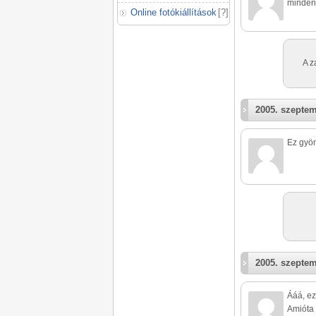
minden
Online fotókiállítások
[
?
]
A z
2005. szeptem
Ez gyön
2005. szeptem
Ááá, ez
Amióta 