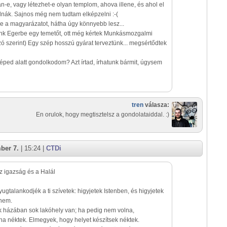
n-e, vagy létezhet-e olyan templom, ahova illene, és ahol el
dnák. Sajnos még nem tudtam elképzelni :-(
be a magyarázatot, hátha úgy könnyebb lesz...
ünk Egerbe egy temetőt, ott még kértek Munkásmozgalmi
szó szerint) Egy szép hosszú gyárat terveztünk... megsértődtek
képed alatt gondolkodom? Azt írtad, írhatunk bármit, úgysem
tren
válasza:
En orulok, hogy megtisztelsz a gondolataiddal. :)
ber 7.
| 15:24 |
CTDi
az igazság és a Halál
yugtalankodjék a ti szívetek: higyjetek Istenben, és higyjetek
nem.
k házában sok lakóhely van; ha pedig nem volna,
 néktek. Elmegyek, hogy helyet készítsek néktek.