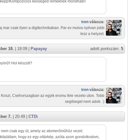
képp!Kompozicios késséged remeknek mondható!
tren
válasza:
aj mar csak ilyen a digitechnikaban. Par ev mulva nyilvan jobb
lesz a helyzet.
ber 18.
| 18:09 |
Papayay
adott pontszám:
5
yörű!! Hol készült?
tren
válasza:
Koszi, Csehorszagban az egyik eromu fele vezeto uton. Tobb
segitseget nem adok. :)
ber 7.
| 20:49 |
CTDi
 nem csak egy út, amely az atomerőműhöz vezet.
kitaláltam, hogy ez egy oltárkép, azóta azon gondolkodom,