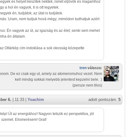
megyek és helyet készítek néktek, ismét eljövök és magamhoz
gy a hol én vagyok, ti is ott legyetek.
gyek én, tudjátok; az útat is tudjátok.
más: Uram, nem tudjuk hová mégy; mimódon tudhatjuk azért
us: Én vagyok az út, az igazság és az élet; senki sem mehet
mha én általam.
az Oltárkép cím indoklása a sok okosság közepette
tren
válasza:
nom. De ez csak egy ut, amely az atomeromuhoz vezet. Nem
kell mindig sokkal melyebb jelentest kepzelni bele. :)
(persze nem tilos)
ber 6.
| 11:33 |
Yoachim
adott pontszám:
5
ép! Út az energiához! Nagyon tetszik ez perspektíva, jól
a szemet. Elismerésem! Grat!