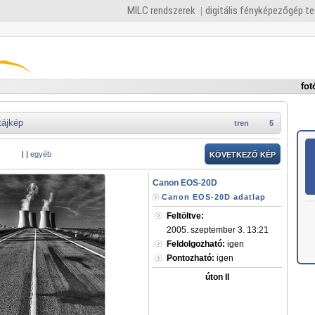
MILC rendszerek
digitális fényképezőgép t
fot
tájkép
tren
5
|
|
egyéb
KÖVETKEZŐ KÉP
Canon EOS-20D
Canon EOS-20D adatlap
Feltöltve:
2005. szeptember 3. 13:21
Feldolgozható:
igen
Pontozható:
igen
úton II