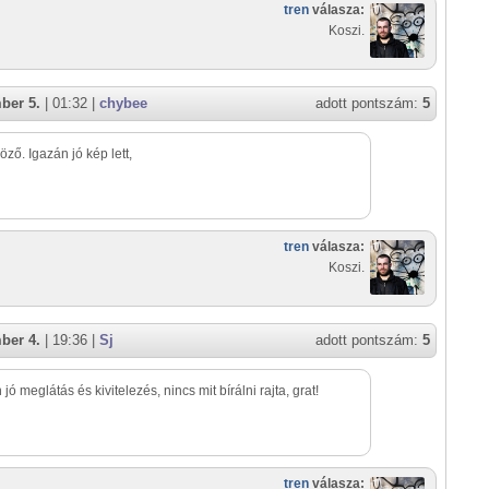
tren
válasza:
Koszi.
ber 5.
| 01:32 |
chybee
adott pontszám:
5
ző. Igazán jó kép lett,
tren
válasza:
Koszi.
ber 4.
| 19:36 |
Sj
adott pontszám:
5
ó meglátás és kivitelezés, nincs mit bírálni rajta, grat!
tren
válasza: