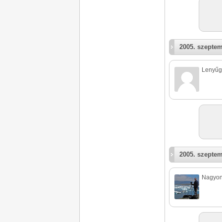
2005. szeptem
Lenyűgö
2005. szeptem
Nagyon j