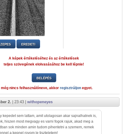
ZEPES
EREDETI
A képek értékeléséhez és az értékelések
teljes szövegének elolvasásához be kell lépnie!
BELÉPÉS
 még nincs felhasználóneve, akkor
regisztráljon
egyet.
ber 2.
| 23:43 |
withopeneyes
 kepedet sem lattam, amit utolagosan akar sajnalhatnek is,
k, hiszen most megvagy es varni fogok rajuk, akad meg a
adban sok minden amin tudom pihentetni a szemem, remek
ennel a kepnel rovom le tiszteletem!