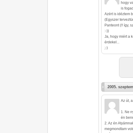
hogy va
is foga
Azért is idéztem 
(Egyszer tervezt
Panteont (!! így, 
:-))
Ja, hogy miért a 
érdekel...
;-)
2005. szeptem
Az út, 
1. Ne n
én ben
2. Az én Atyámna
megmondtam volna