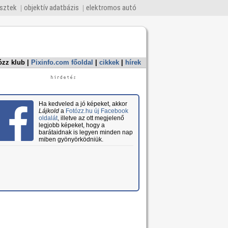
esztek
objektív adatbázis
elektromos autó
ózz klub
|
Pixinfo.com főoldal
|
cikkek
|
hírek
Ha kedveled a jó képeket, akkor
Lájkold
a
Fotózz.hu új Facebook
oldalát
, illetve az ott megjelenő
legjobb képeket, hogy a
barátaidnak is legyen minden nap
miben gyönyörködniük.