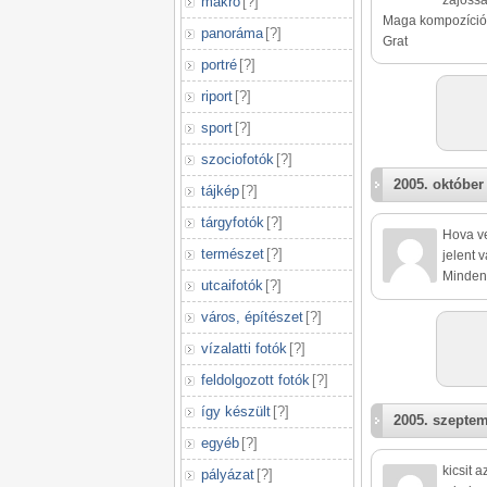
zajossá
makró
[
?
]
Maga kompozíció 
panoráma
[
?
]
Grat
portré
[
?
]
riport
[
?
]
sport
[
?
]
szociofotók
[
?
]
2005. október 
tájkép
[
?
]
tárgyfotók
[
?
]
Hova v
természet
[
?
]
jelent 
Minden
utcaifotók
[
?
]
város, építészet
[
?
]
vízalatti fotók
[
?
]
feldolgozott fotók
[
?
]
így készült
[
?
]
2005. szeptem
egyéb
[
?
]
kicsit 
pályázat
[
?
]