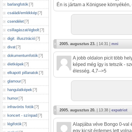
barlangfotók
[
?
]
Én is jártam a Königsee környékén, g
családi/emlékkép
[
?
]
csendélet
[
?
]
csillagászat/égbolt
[
?
]
digit. illusztráció
[
?
]
2005. augusztus 23.
| 14:31 |
mni
divat
[
?
]
dokumentumfotók
[
?
]
A jobb oldalon picit több he
életképek
[
?
]
képed még így is tetszik - sz
élesség. 4,7-->5
elkapott pillanatok
[
?
]
glamour
[
?
]
hangulatképek
[
?
]
humor
[
?
]
infravörös fotók
[
?
]
2005. augusztus 20.
| 13:38 |
expatriot
koncert - színpad
[
?
]
légifotók
[
?
]
Alapjába véve Bongo 0-val é
egy kicsit érdemes lett voln