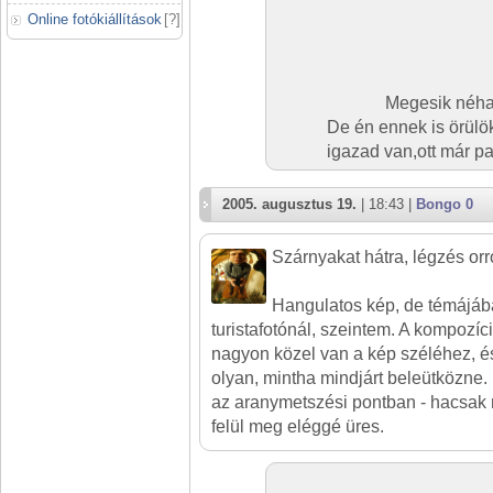
Online fotókiállítások
[
?
]
Megesik néha,
De én ennek is örül
igazad van,ott már par
2005. augusztus 19.
| 18:43 |
Bongo 0
Szárnyakat hátra, légzés orro
Hangulatos kép, de témájáb
turistafotónál, szeintem. A kompozíci
nagyon közel van a kép széléhez, és
olyan, mintha mindjárt beleütközne
az aranymetszési pontban - hacsak n
felül meg eléggé üres.