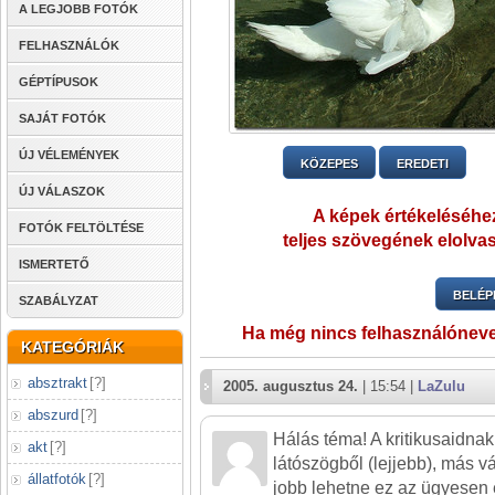
A LEGJOBB FOTÓK
FELHASZNÁLÓK
GÉPTÍPUSOK
SAJÁT FOTÓK
ÚJ VÉLEMÉNYEK
KÖZEPES
EREDETI
ÚJ VÁLASZOK
A képek értékeléséhez
FOTÓK FELTÖLTÉSE
teljes szövegének elolvas
ISMERTETŐ
BELÉP
SZABÁLYZAT
Ha még nincs felhasználónev
KATEGÓRIÁK
absztrakt
[
?
]
2005. augusztus 24.
| 15:54 |
LaZulu
abszurd
[
?
]
Hálás téma! A kritikusaidna
akt
[
?
]
látószögből (lejjebb), más 
állatfotók
[
?
]
jobb lehetne ez az ügyesen 