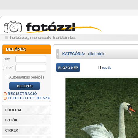
BELÉPÉS
állatfotók
KATEGÓRIA:
név
jelszó
|
|
egyéb
ELŐZŐ KÉP
Automatikus belépés
REGISZTRÁCIÓ
ELFELEJTETT JELSZÓ
FŐOLDAL
FOTÓK
CIKKEK