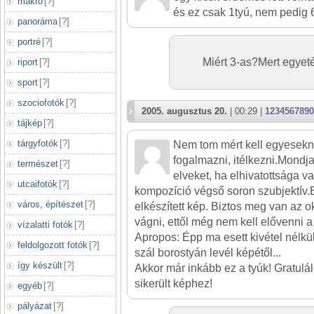
makró
[
?
]
és ez csak 1tyú, nem pedig 6
panoráma
[
?
]
portré
[
?
]
Miért 3-as?Mert egyet
riport
[
?
]
sport
[
?
]
szociofotók
[
?
]
2005. augusztus 20.
| 00:29 |
1234567890
tájkép
[
?
]
tárgyfotók
[
?
]
Nem tom mért kell egyesekn
fogalmazni, itélkezni.Mondja
természet
[
?
]
elveket, ha elhivatottsága va
utcaifotók
[
?
]
kompozíció végső soron szubjektív.E
város, építészet
[
?
]
elkészített kép. Biztos meg van az ok
vágni, ettől még nem kell elővenni a 
vízalatti fotók
[
?
]
Apropos: Épp ma esett kivétel nélkü
feldolgozott fotók
[
?
]
szál borostyán levél képétől...
így készült
[
?
]
Akkor már inkább ez a tyúk! Gratulál
sikerült képhez!
egyéb
[
?
]
pályázat
[
?
]