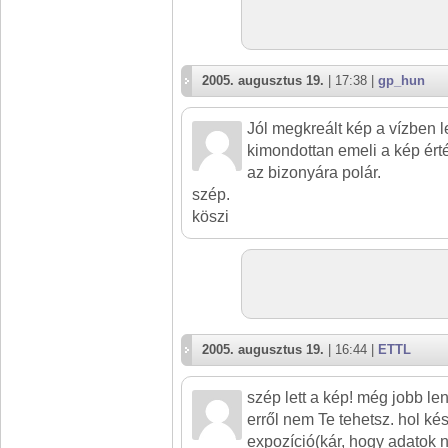
2005. augusztus 19.
| 17:38 |
gp_hun
Jól megkreált kép a vízben l
kimondottan emeli a kép érté
az bizonyára polár.
szép.
köszi
2005. augusztus 19.
| 16:44 |
ETTL
szép lett a kép! még jobb le
erről nem Te tehetsz. hol kész
expozíció(kár, hogy adatok né