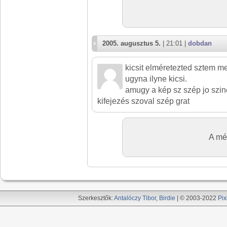
2005. augusztus 5.
| 21:01 |
dobdan
kicsit elméretezted sztem me
ugyna ilyne kicsi.
amugy a kép sz szép jo szine
kifejezés szoval szép grat
A mé
Szerkesztők:
Antalóczy Tibor
,
Birdie
| © 2003-2022
Pix