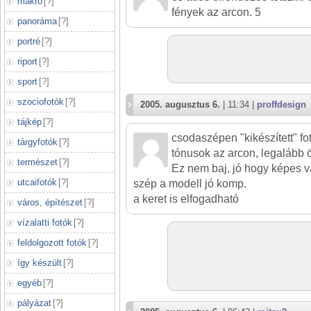
makró
[
?
]
fények az arcon. 5
panoráma
[
?
]
portré
[
?
]
riport
[
?
]
sport
[
?
]
szociofotók
[
?
]
2005. augusztus 6.
| 11:34 |
proffdesign
tájkép
[
?
]
csodaszépen "kikészített" fot
tárgyfotók
[
?
]
tónusok az arcon, legalább öt é
természet
[
?
]
Ez nem baj, jó hogy képes va
utcaifotók
[
?
]
szép a modell jó komp.
a keret is elfogadható
város, építészet
[
?
]
vízalatti fotók
[
?
]
feldolgozott fotók
[
?
]
így készült
[
?
]
egyéb
[
?
]
pályázat
[
?
]