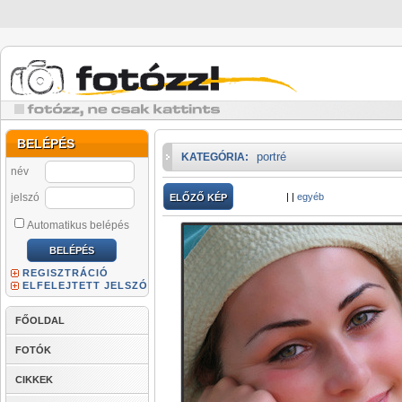
BELÉPÉS
portré
KATEGÓRIA:
név
jelszó
|
|
egyéb
ELŐZŐ KÉP
Automatikus belépés
REGISZTRÁCIÓ
ELFELEJTETT JELSZÓ
FŐOLDAL
FOTÓK
CIKKEK