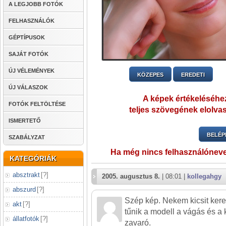
A LEGJOBB FOTÓK
FELHASZNÁLÓK
GÉPTÍPUSOK
SAJÁT FOTÓK
ÚJ VÉLEMÉNYEK
KÖZEPES
EREDETI
ÚJ VÁLASZOK
A képek értékeléséhez
FOTÓK FELTÖLTÉSE
teljes szövegének elolvas
ISMERTETŐ
BELÉP
SZABÁLYZAT
Ha még nincs felhasználónev
KATEGÓRIÁK
absztrakt
[
?
]
2005. augusztus 8.
| 08:01 |
kollegahgy
abszurd
[
?
]
Szép kép. Nekem kicsit ker
akt
[
?
]
tűnik a modell a vágás és a 
állatfotók
[
?
]
zavaró.