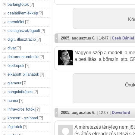
barlangfotók
[
?
]
családi/emlékkép
[
?
]
Kös
csendélet
[
?
]
csillagászat/égbolt
[
?
]
2005. augusztus 6.
| 14:47 |
Cseh Dániel
digit. illusztráció
[
?
]
divat
[
?
]
Nagyon szép a modell, a megv
dokumentumfotók
[
?
]
a beállítás, a bőrszín, stb.
életképek
[
?
]
elkapott pillanatok
[
?
]
glamour
[
?
]
Örül
hangulatképek
[
?
]
humor
[
?
]
infravörös fotók
[
?
]
2005. augusztus 6.
| 12:07 |
Doverlord
koncert - színpad
[
?
]
légifotók
[
?
]
A méretezés tényleg nem jöt
és átlós elrendezés tetszik.