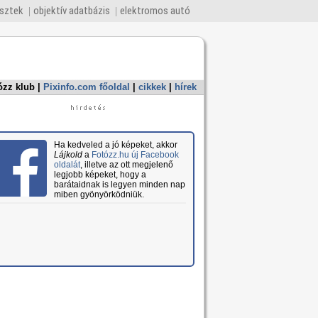
esztek
objektív adatbázis
elektromos autó
ózz klub
|
Pixinfo.com főoldal
|
cikkek
|
hírek
Ha kedveled a jó képeket, akkor
Lájkold
a
Fotózz.hu új Facebook
oldalát
, illetve az ott megjelenő
legjobb képeket, hogy a
barátaidnak is legyen minden nap
miben gyönyörködniük.