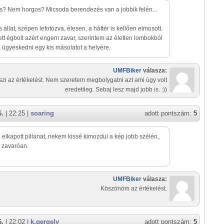
? Nem horgos? Micsoda berendezés van a jobbik felén...
 állat, szépen lefotózva, élesen, a háttér is kellően elmosott.
tt égbolt azért engem zavar, szerintem az életlen lombokból
a ügyeskedni egy kis másolatot a helyére.
UMFBiker
válasza:
zi az értékelést. Nem szeretem megbolygatni azt ami úgy volt
eredetileg. Sebaj lesz majd jobb is. :))
6.
| 22:25 |
soaring
adott pontszám:
5
elkapott pillanat, nekem kissé kimozdul a kép jobb szélén,
 zavaróan.
UMFBiker
válasza:
Köszönöm az értékelést.
6.
| 22:02 |
k.gergely
adott pontszám:
5