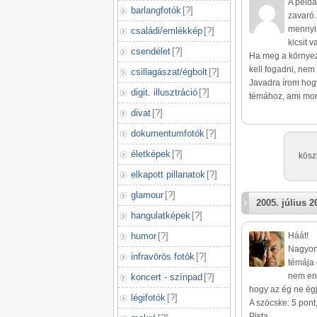
A példá
barlangfotók
[
?
]
zavaró.
mennyir
családi/emlékkép
[
?
]
kicsit 
csendélet
[
?
]
Ha meg a környeze
kell fogadni, nem 
csillagászat/égbolt
[
?
]
Javadra írom hogy
digit. illusztráció
[
?
]
témához, ami mond
divat
[
?
]
dokumentumfotók
[
?
]
életképek
[
?
]
kösz
elkapott pillanatok
[
?
]
glamour
[
?
]
2005. július 2
hangulatképek
[
?
]
humor
[
?
]
Háát!
Nagyon 
infravörös fotók
[
?
]
témája 
nem enn
koncert - színpad
[
?
]
hogy az ég ne égj
légifotók
[
?
]
A szöcske: 5 pont,
Pista