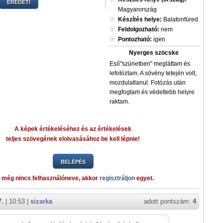
EREDETI
Magyarország
Készítés helye:
Balatonfüred
Feldolgozható:
nem
Pontozható:
igen
Nyerges szöcske
Eső"szünetben" megláttam és
lefotóztam. A sövény tetején volt,
mozdulatlanul. Fotózás után
megfogtam és védettebb helyre
raktam.
A képek értékeléséhez és az értékelések
teljes szövegének elolvasásához be kell lépnie!
BELÉPÉS
 még nincs felhasználóneve, akkor
regisztráljon
egyet.
7.
| 10:53 |
sizarka
adott pontszám:
4