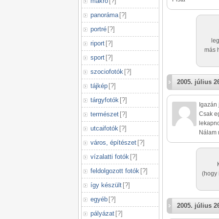
makró
[
?
]
panoráma
[
?
]
portré
[
?
]
le
riport
[
?
]
más h
sport
[
?
]
szociofotók
[
?
]
2005. július 2
tájkép
[
?
]
tárgyfotók
[
?
]
Igazán 
természet
[
?
]
Csak eg
lekapno
utcaifotók
[
?
]
Nálam 
város, építészet
[
?
]
vízalatti fotók
[
?
]
feldolgozott fotók
[
?
]
(hogy 
így készült
[
?
]
egyéb
[
?
]
2005. július 2
pályázat
[
?
]