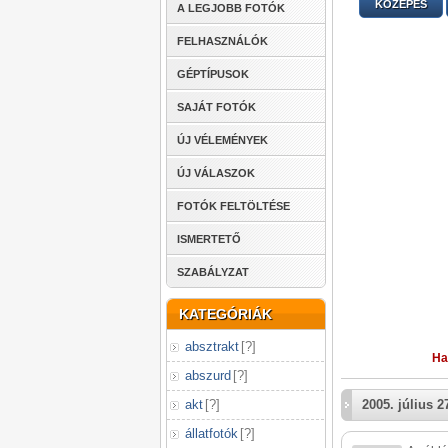
KÖZEPES
A LEGJOBB FOTÓK
FELHASZNÁLÓK
GÉPTÍPUSOK
SAJÁT FOTÓK
ÚJ VÉLEMÉNYEK
ÚJ VÁLASZOK
FOTÓK FELTÖLTÉSE
ISMERTETŐ
SZABÁLYZAT
KATEGÓRIÁK
absztrakt
[
?
]
Ha
abszurd
[
?
]
akt
[
?
]
2005. július 2
állatfotók
[
?
]