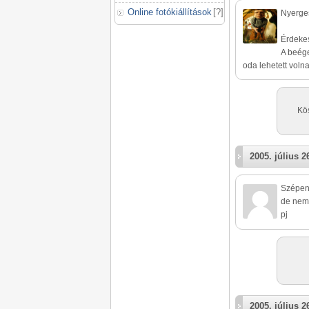
Online fotókiállítások
[
?
]
Nyerges
Érdekes
A beége
oda lehetett voln
Kös
2005. július 2
Szépen 
de nem
pj
2005. július 2