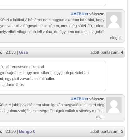
UMFBiker
válasza:
Köszi a kritikát.A háttérrel nem nagyon akartam babrálni, hogy
gyen valami voilágosabb is a képen, mert elég sötét. Jó, tudom
elyzetből világosabb lett volna, de úgy nem mutatott magából
eleget.
6.
| 23:33 |
Gisa
adott pontszám:
4
jó, szerencsésen elkaptad.
yet sajnálok, hogy nem sikerült egy jobb pozicióban
d, egy picit zavaró a sötét háttér.
majdnem 5-ös
UMFBiker
válasza:
Kösz. A jobb pozíció nem akart igazán megvalósulni, mert elég
is fogalmazzak) "mesterséges" dolgok voltak a sövény mellett,
alatt.
6.
| 23:30 |
Bongo 0
adott pontszám:
5