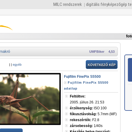
MILC rendszerek
digitális fényképezőgép t
fot
makró
UMFBiker
4,53
|
|
egyéb
KÖVETKEZŐ KÉP
Fujifilm FinePix S5500
Fujifilm FinePix S5500
adatlap
Feltöltve:
2005. július 26. 21:53
érzékenység:
ISO 100
fókusztávolság:
5.7mm (MF)
rekeszérték:
F2.8
zársebesség:
1/40s
Készítés helye (ország):