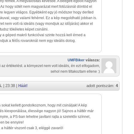
ny remek. A megvalósítás kevésbé. A beégett égbolt nagyon
 Az hogy sötét nem magyarázat mert fotózásnál döntöd el
e legyen világos. Egyébként egy jó módszer hogy deríted
vakuval, vagy valami fehérrel. Ez a kép megoldható jobban is.
t nem volt rá ideális (vagy mondjuk az időjárás) akkor el
tudsz tökéletes képet csinálni.
 a géped makró funkcióval szinte hozzá kell érned a
juk a félős rovaroknál nem egy ideális dolog.
UMFBiker
válasza:
i az értékelést. a környezet nem volt ideális, én ezt elfogadom,
sehol nem tiltakoztam ellene :)
6.
| 23:38 |
Háát!
adott pontszám:
4
sokat kellett gondolkoznom, hogy mit csináljak! A kép
és kiexponálása, élessége nagyon jó! Sajnos a háttér már
yire, a PS-ban lehetne javítani rajta a szelektív színnel,
en be ennyire!
 a háttér viszont csak 3, eléggé zavaró!