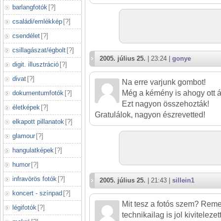
barlangfotók
[
?
]
családi/emlékkép
[
?
]
csendélet
[
?
]
csillagászat/égbolt
[
?
]
2005. július 25.
| 23:24 |
gonye
digit. illusztráció
[
?
]
divat
[
?
]
Na erre varjunk gombot!
Még a kémény is ahogy ott 
dokumentumfotók
[
?
]
Ezt nagyon összehozták!
életképek
[
?
]
Gratulálok, nagyon észrevetted!
elkapott pillanatok
[
?
]
glamour
[
?
]
hangulatképek
[
?
]
humor
[
?
]
infravörös fotók
[
?
]
2005. július 25.
| 21:43 |
sillein1
koncert - színpad
[
?
]
Mit tesz a fotós szem? Remek
légifotók
[
?
]
technikailag is jol kivitelezett