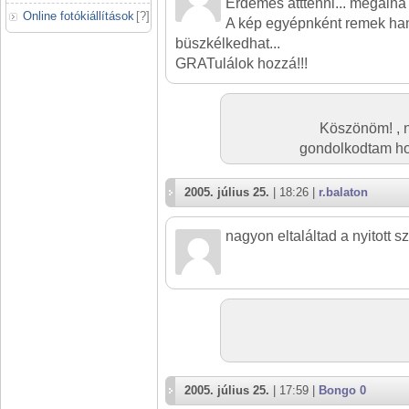
Érdemes átttenni... megálná 
Online fotókiállítások
[
?
]
A kép egyépnként remek han
büszkélkedhat...
GRATulálok hozzá!!!
Köszönöm! , n
gondolkodtam ho
2005. július 25.
| 18:26 |
r.balaton
nagyon eltaláltad a nyitott 
2005. július 25.
| 17:59 |
Bongo 0