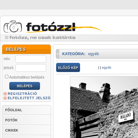
BELÉPÉS
egyéb
KATEGÓRIA:
név
jelszó
|
|
egyéb
ELŐZŐ KÉP
Automatikus belépés
REGISZTRÁCIÓ
ELFELEJTETT JELSZÓ
FŐOLDAL
FOTÓK
CIKKEK