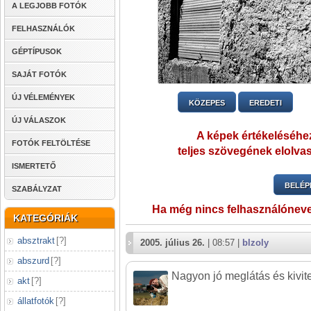
A LEGJOBB FOTÓK
FELHASZNÁLÓK
GÉPTÍPUSOK
SAJÁT FOTÓK
ÚJ VÉLEMÉNYEK
KÖZEPES
EREDETI
ÚJ VÁLASZOK
A képek értékeléséhez
FOTÓK FELTÖLTÉSE
teljes szövegének elolvas
ISMERTETŐ
BELÉP
SZABÁLYZAT
Ha még nincs felhasználónev
KATEGÓRIÁK
absztrakt
[
?
]
2005. július 26.
| 08:57 |
blzoly
abszurd
[
?
]
Nagyon jó meglátás és kivite
akt
[
?
]
állatfotók
[
?
]