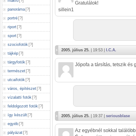
makró
[
?
]
Gratulálok!
panoráma
[
?
]
sillein1
portré
[
?
]
riport
[
?
]
sport
[
?
]
szociofotók
[
?
]
2005. július 25.
| 19:53 |
I.C.A.
tájkép
[
?
]
tárgyfotók
[
?
]
Jópofa a társítás, tetszik és g
természet
[
?
]
utcaifotók
[
?
]
város, építészet
[
?
]
vízalatti fotók
[
?
]
feldolgozott fotók
[
?
]
így készült
[
?
]
2005. július 25.
| 19:37 |
seriousblase
egyéb
[
?
]
Az egyébnél sokkal találóbb 
pályázat
[
?
]