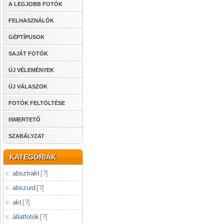
A LEGJOBB FOTÓK
FELHASZNÁLÓK
GÉPTÍPUSOK
SAJÁT FOTÓK
ÚJ VÉLEMÉNYEK
ÚJ VÁLASZOK
FOTÓK FELTÖLTÉSE
ISMERTETŐ
SZABÁLYZAT
KATEGÓRIÁK
absztrakt
[
?
]
abszurd
[
?
]
akt
[
?
]
állatfotók
[
?
]