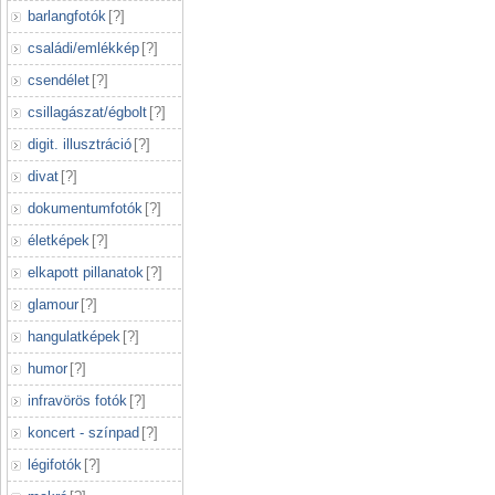
barlangfotók
[
?
]
családi/emlékkép
[
?
]
csendélet
[
?
]
csillagászat/égbolt
[
?
]
digit. illusztráció
[
?
]
divat
[
?
]
dokumentumfotók
[
?
]
életképek
[
?
]
elkapott pillanatok
[
?
]
glamour
[
?
]
hangulatképek
[
?
]
humor
[
?
]
infravörös fotók
[
?
]
koncert - színpad
[
?
]
légifotók
[
?
]