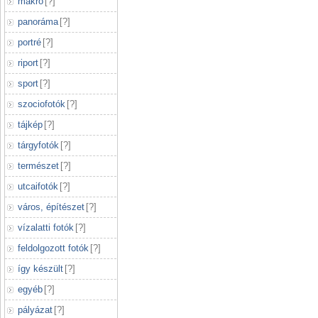
makró
[
?
]
panoráma
[
?
]
portré
[
?
]
riport
[
?
]
sport
[
?
]
szociofotók
[
?
]
tájkép
[
?
]
tárgyfotók
[
?
]
természet
[
?
]
utcaifotók
[
?
]
város, építészet
[
?
]
vízalatti fotók
[
?
]
feldolgozott fotók
[
?
]
így készült
[
?
]
egyéb
[
?
]
pályázat
[
?
]