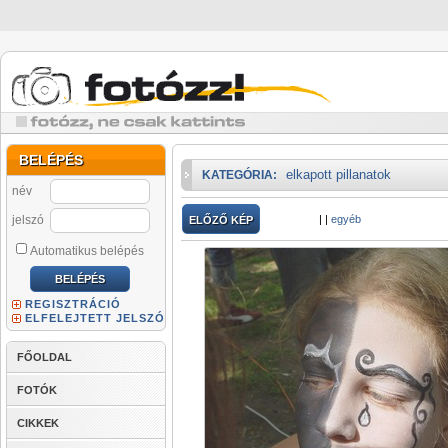
BELÉPÉS
elkapott pillanatok
KATEGÓRIA:
név
jelszó
|
|
egyéb
ELŐZŐ KÉP
Automatikus belépés
REGISZTRÁCIÓ
ELFELEJTETT JELSZÓ
FŐOLDAL
FOTÓK
CIKKEK