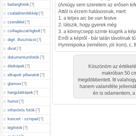
barlangfotók
[
?
]
(Amúgy sem szeretem az erősen kife
Attól is érzem hatásosnak, mert:
családi/emlékkép
[
?
]
1. a teljes arc be van festve
csendélet
[
?
]
2. látszik, hogy gyerek még
csillagászat/égbolt
[
?
]
3. a könnycsepp szinte kiugrik a ké
Erről a képről - bár talán távolinak t
digit. illusztráció
[
?
]
Hymmipoika (remélem, jól írom), c. f
divat
[
?
]
dokumentumfotók
[
?
]
életképek
[
?
]
Köszönöm az értékelés
makróban 50 cm-
elkapott pillanatok
[
?
]
megdöbbentett. Itt valahogy
glamour
[
?
]
hanem valamiféle jellemá
hangulatképek
[
?
]
én is odamentem, a f
humor
[
?
]
infravörös fotók
[
?
]
koncert - színpad
[
?
]
légifotók
[
?
]