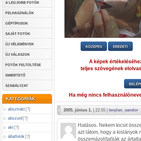
A LEGJOBB FOTÓK
FELHASZNÁLÓK
GÉPTÍPUSOK
SAJÁT FOTÓK
ÚJ VÉLEMÉNYEK
KÖZEPES
EREDETI
ÚJ VÁLASZOK
A képek értékeléséhez
FOTÓK FELTÖLTÉSE
teljes szövegének elolvas
ISMERTETŐ
BELÉP
SZABÁLYZAT
Ha még nincs felhasználónev
KATEGÓRIÁK
absztrakt
[
?
]
2005. június 1.
| 22:55 |
terplan_sandor
abszurd
[
?
]
Hatásos. Nekem kicsit össze
akt
[
?
]
azt látom, hogy a kislányok 
állatfotók
[
?
]
összemázol(tat)ják az ártatlan