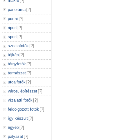
makró
[
?
]
panoráma
[
?
]
portré
[
?
]
riport
[
?
]
sport
[
?
]
szociofotók
[
?
]
tájkép
[
?
]
tárgyfotók
[
?
]
természet
[
?
]
utcaifotók
[
?
]
város, építészet
[
?
]
vízalatti fotók
[
?
]
feldolgozott fotók
[
?
]
így készült
[
?
]
egyéb
[
?
]
pályázat
[
?
]