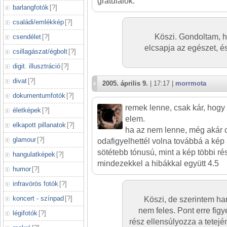
gratulálok.
barlangfotók
[
?
]
családi/emlékkép
[
?
]
Köszi. Gondoltam, h
csendélet
[
?
]
elcsapja az egészet, é
csillagászat/égbolt
[
?
]
digit. illusztráció
[
?
]
divat
[
?
]
2005. április 9.
| 17:17 |
morrmota
dokumentumfotók
[
?
]
remek lenne, csak kár, hogy
életképek
[
?
]
elem.
elkapott pillanatok
[
?
]
ha az nem lenne, még akár cs
glamour
[
?
]
odafigyelhettél volna továbbá a kép 
sötétebb tónusú, mint a kép többi ré
hangulatképek
[
?
]
mindezekkel a hibákkal együtt 4.5
humor
[
?
]
infravörös fotók
[
?
]
koncert - színpad
[
?
]
Köszi, de szerintem h
nem feles. Pont erre figy
légifotók
[
?
]
rész ellensúlyozza a tetejé