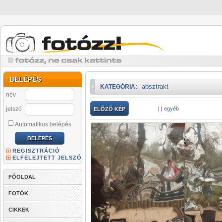
BELÉPÉS
absztrakt
KATEGÓRIA:
név
jelszó
|
|
egyéb
ELŐZŐ KÉP
Automatikus belépés
REGISZTRÁCIÓ
ELFELEJTETT JELSZÓ
FŐOLDAL
FOTÓK
CIKKEK