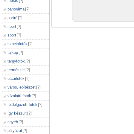
makró
[
?
]
panoráma
[
?
]
portré
[
?
]
riport
[
?
]
sport
[
?
]
szociofotók
[
?
]
tájkép
[
?
]
tárgyfotók
[
?
]
természet
[
?
]
utcaifotók
[
?
]
város, építészet
[
?
]
vízalatti fotók
[
?
]
feldolgozott fotók
[
?
]
így készült
[
?
]
egyéb
[
?
]
pályázat
[
?
]