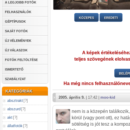
A LEGJOBB FOTÓK
FELHASZNÁLÓK
KÖZEPES
EREDETI
GÉPTÍPUSOK
SAJÁT FOTÓK
ÚJ VÉLEMÉNYEK
ÚJ VÁLASZOK
A képek értékeléséhez
teljes szövegének elolvas
FOTÓK FELTÖLTÉSE
ISMERTETŐ
BELÉP
SZABÁLYZAT
Ha még nincs felhasználónev
KATEGÓRIÁK
2005. április 9.
| 17:42 |
moo-kid
absztrakt
[
?
]
abszurd
[
?
]
nem is a közepén találkozi
akt
[
?
]
körül (vagy pont ott), ez hat
sötétség is jót tesz a kompo
állatfotók
[
?
]