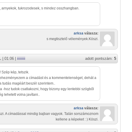
 arnyekok, tukrozodesek, s mindez osszhangban.
arksa
válasza:
s megtisztelő vélemények.Köszi.
.
| 01:06 |
iiiiiii
adott pontszám:
5
! Szép kép, tetszik.
 nehezményezem a címadást és a kommentelenséget, dehát a
a tudás magéárt beszél szerintem..
 -hoz tudok csatlakozni, hogy bizony egy lentebbi szögből
g lehetett volna javítani..
arksa
válasza:
zi. A címadással mindig bajban vagyok. Talán sorszámoznom
kellene a képeket : ) Köszi.