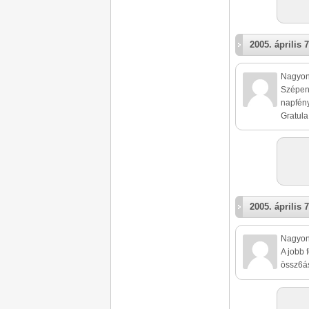
2005. április 7
Nagyon 
Szépen 
napfény
Gratula
2005. április 7
Nagyon 
A jobb 
össz6ás