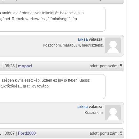
 amiért ma érdemes volt felkelni és bekapcsolni a
gépet. Remek szerkesztés, jó "minőségű" kép.
arksa
válasza:
Köszönöm, marabu74, megtisztelsz.
.
| 08:28 |
mopszi
adott pontszám:
5
szépen kivitelezett kép. Sztem ez így jó ff-ben.Klassz
 tükrőződés... grat, így tovább
arksa
válasza:
Köszönöm.
.
| 08:07 |
Ford2000
adott pontszám:
5