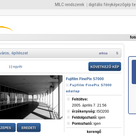
MILC rendszerek
digitális fényképezőgép t
fot
város, építészet
arksa
5
|
|
egyéb
KÖVETKEZŐ KÉP
Fujifilm FinePix S7000
Fujifilm FinePix S7000
adatlap
Feltöltve:
2005. április 7. 21:56
érzékenység:
ISO200
Feldolgozható:
igen
Pontozható:
igen
ZEPES
EREDETI
kerengő