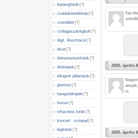
barlangfotók
[
?
]
Egy kép
családi/emlékkép
[
?
]
számító
csendélet
[
?
]
csillagászat/égbolt
[
?
]
digit. illusztráció
[
?
]
divat
[
?
]
dokumentumfotók
[
?
]
2005. április 8
életképek
[
?
]
elkapott pillanatok
[
?
]
Nagyon 
glamour
[
?
]
árnyék,
m
hangulatképek
[
?
]
humor
[
?
]
infravörös fotók
[
?
]
koncert - színpad
[
?
]
légifotók
[
?
]
2005. április 8