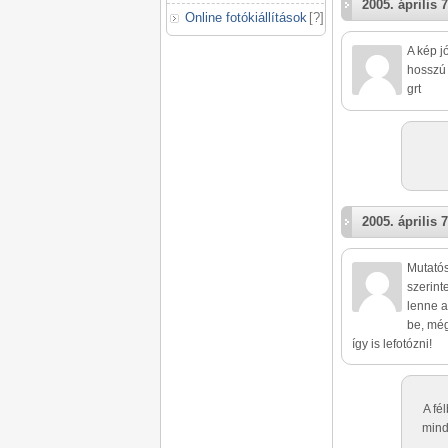
2005. április 7
Online fotókiállítások
[
?
]
A kép j
hosszú 
grt
2005. április 7
Mutatós
szerint
lenne a
be, még
így is lefotózni!
A fé
mind