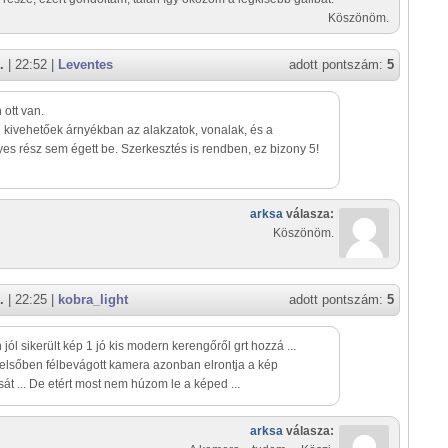
Köszönöm.
.
| 22:52 |
Leventes
adott pontszám:
5
ott van.
kivehetőek árnyékban az alakzatok, vonalak, és a
es rész sem égett be. Szerkesztés is rendben, ez bizony 5!
arksa
válasza:
Köszönöm.
.
| 22:25 |
kobra_light
adott pontszám:
5
jól sikerült kép 1 jó kis modern kerengőről grt hozzá ...
felsőben félbevágott kamera azonban elrontja a kép
át ... De etért most nem húzom le a képed ...
arksa
válasza: