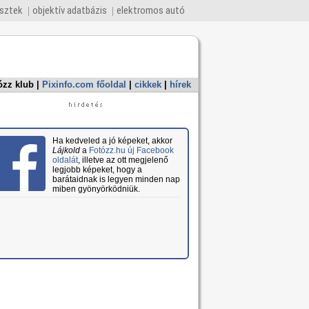
esztek
objektív adatbázis
elektromos autó
ózz klub
|
Pixinfo.com főoldal
|
cikkek
|
hírek
Ha kedveled a jó képeket, akkor
Lájkold
a
Fotózz.hu új Facebook
oldalát
, illetve az ott megjelenő
legjobb képeket, hogy a
barátaidnak is legyen minden nap
miben gyönyörködniük.