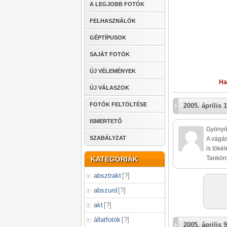
A LEGJOBB FOTÓK
FELHASZNÁLÓK
GÉPTÍPUSOK
SAJÁT FOTÓK
ÚJ VÉLEMÉNYEK
Ha
ÚJ VÁLASZOK
FOTÓK FELTÖLTÉSE
2005. április 1
ISMERTETŐ
Gyönyö
SZABÁLYZAT
A vágás
is töké
Tankön
KATEGÓRIÁK
absztrakt
[
?
]
abszurd
[
?
]
akt
[
?
]
állatfotók
[
?
]
2005. április 9