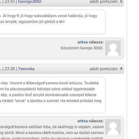
.
| 23:43 |
George300D
adott pontszám:
5
ó. Jó hogy ff, jó hogy sokszabályos vonal határolja, jó hogy
az árnyék, egyszerűen jól görbűl a tér!
arksa
válasza:
Köszönöm George 300D.
.
| 23:28 |
Yanooka
adott pontszám:
4
 kép. Viszont a félbevágott kamera kissé lehúzza. Továbbá
em ha alacsonyabbról fotóztad volna sokkal izgalmasabb
 kép, a padlón lévő árnyék dominánsabb szerepet töltene
 inkább "vinné" a távolba a szemet. Ha teheted próbáld meg
arksa
válasza:
lbevágott kamera valóban hiba, de akárhogy is vágtam, valami
ig sérült. Mivel a kamera rátett mobilia, nem az épület szerves
része, ezért gondoltam, talán így okozom a legkisebb galibát.