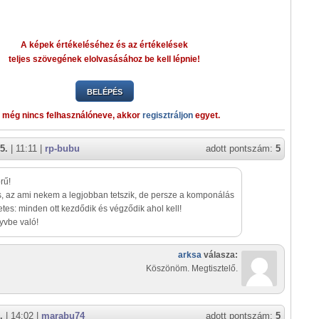
A képek értékeléséhez és az értékelések
teljes szövegének elolvasásához be kell lépnie!
BELÉPÉS
 még nincs felhasználóneve, akkor
regisztráljon
egyet.
5.
| 11:11 |
rp-bubu
adott pontszám:
5
rű!
, az ami nekem a legjobban tetszik, de persze a komponálás
letes: minden ott kezdődik és végződik ahol kell!
yvbe való!
arksa
válasza:
Köszönöm. Megtisztelő.
.
| 14:02 |
marabu74
adott pontszám:
5