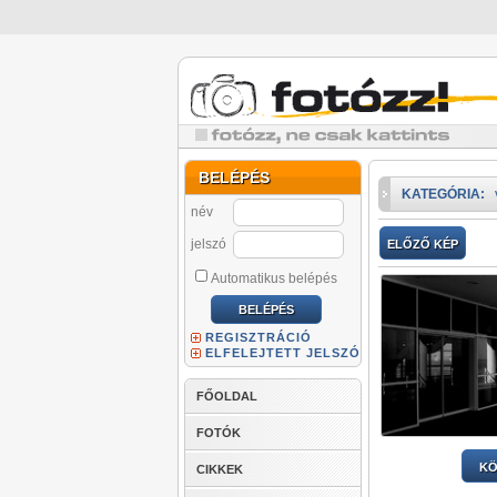
BELÉPÉS
KATEGÓRIA:
név
jelszó
ELŐZŐ KÉP
Automatikus belépés
REGISZTRÁCIÓ
ELFELEJTETT JELSZÓ
FŐOLDAL
FOTÓK
KÖ
CIKKEK