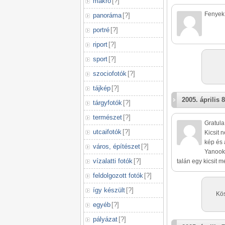
makró
[
?
]
Fenyek,
panoráma
[
?
]
portré
[
?
]
riport
[
?
]
sport
[
?
]
szociofotók
[
?
]
tájkép
[
?
]
2005. április 8
tárgyfotók
[
?
]
természet
[
?
]
Gratula
utcaifotók
[
?
]
Kicsit
kép és 
város, építészet
[
?
]
Yanooka
vízalatti fotók
[
?
]
talán egy kicsit mé
feldolgozott fotók
[
?
]
így készült
[
?
]
Kös
egyéb
[
?
]
pályázat
[
?
]