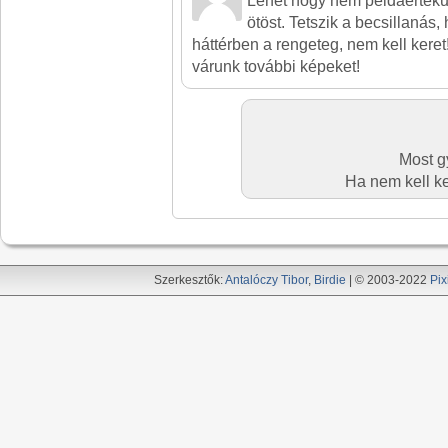
Lehet hogy nem példaérték
ötöst. Tetszik a becsillanás,
háttérben a rengeteg, nem kell keret!
várunk további képeket!
Most g
Ha nem kell ke
Szerkesztők:
Antalóczy Tibor
,
Birdie
| © 2003-2022
Pix