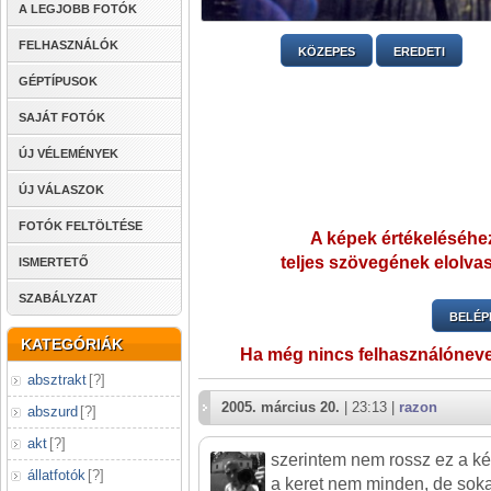
A LEGJOBB FOTÓK
FELHASZNÁLÓK
KÖZEPES
EREDETI
GÉPTÍPUSOK
SAJÁT FOTÓK
ÚJ VÉLEMÉNYEK
ÚJ VÁLASZOK
FOTÓK FELTÖLTÉSE
A képek értékeléséhez
teljes szövegének elolvas
ISMERTETŐ
SZABÁLYZAT
BELÉP
KATEGÓRIÁK
Ha még nincs felhasználónev
absztrakt
[
?
]
2005. március 20.
| 23:13 |
razon
abszurd
[
?
]
akt
[
?
]
szerintem nem rossz ez a kép
állatfotók
[
?
]
a keret nem minden, de sokat