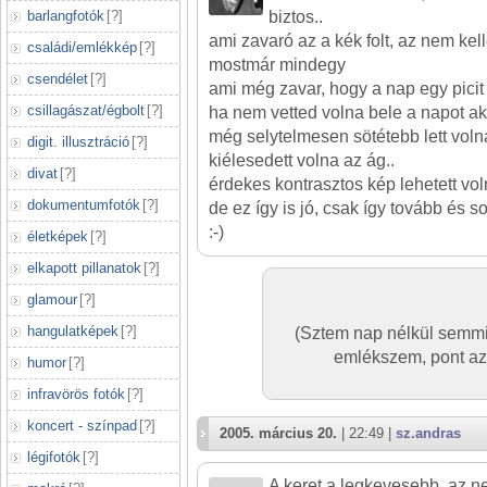
barlangfotók
[
?
]
biztos..
ami zavaró az a kék folt, az nem kell
családi/emlékkép
[
?
]
mostmár mindegy
csendélet
[
?
]
ami még zavar, hogy a nap egy picit
csillagászat/égbolt
[
?
]
ha nem vetted volna bele a napot ak
még selytelmesen sötétebb lett voln
digit. illusztráció
[
?
]
kiélesedett volna az ág..
divat
[
?
]
érdekes kontrasztos kép lehetett vol
dokumentumfotók
[
?
]
de ez így is jó, csak így tovább és sok
:-)
életképek
[
?
]
elkapott pillanatok
[
?
]
glamour
[
?
]
hangulatképek
[
?
]
(Sztem nap nélkül semmiy
emlékszem, pont az
humor
[
?
]
infravörös fotók
[
?
]
koncert - színpad
[
?
]
2005. március 20.
| 22:49 |
sz.andras
légifotók
[
?
]
A keret a legkevesebb, az n