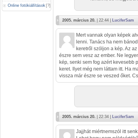
Online fotókiállítások
[
?
]
2005. március 20.
| 22:44 |
LuciferSam
Mert vannak olyan képek ah
lenni. Tanács ha nem bánod
keretről szóljon a kép. Az az
észre sem vesz az ember. Ne legyen
kép, senki sem fog azért kevesebb p
keret. Ilyet még nem láttam itt. Ha m
vissza már észre se veszed őket. Cs
2005. március 20.
| 22:34 |
LuciferSam
Jajjhát miértnemszól itt senk