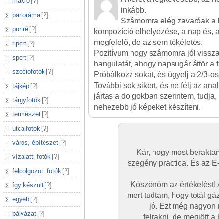
makró
[
?
]
inkább.
panoráma
[
?
]
Számomra elég zavaróak a k
portré
[
?
]
kompozíció elhelyezése, a nap és, 
megfelelő, de az sem tökéletes.
riport
[
?
]
Pozitívum hogy számomra jól vissza
sport
[
?
]
hangulatát, ahogy napsugár áttör a f
szociofotók
[
?
]
Próbálkozz sokat, és ügyelj a 2/3-os
További sok sikert, és ne félj az anal
tájkép
[
?
]
jártas a dolgokban szerintem, tudja,
tárgyfotók
[
?
]
nehezebb jó képeket készíteni.
természet
[
?
]
utcaifotók
[
?
]
város, építészet
[
?
]
Kár, hogy most beraktam
vízalatti fotók
[
?
]
szegény practica. És az E
feldolgozott fotók
[
?
]
Köszönöm az értékelést! 
így készült
[
?
]
mert tudtam, hogy totál gá
egyéb
[
?
]
jó. Ezt még nagyon
pályázat
[
?
]
felrakni, de megjött a