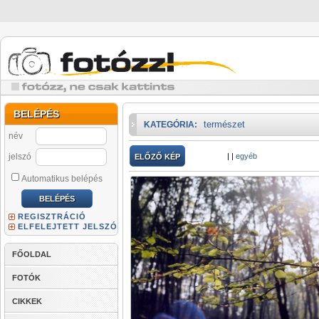
BELÉPÉS
természet
KATEGÓRIA:
név
jelszó
|
|
egyéb
ELŐZŐ KÉP
Automatikus belépés
REGISZTRÁCIÓ
ELFELEJTETT JELSZÓ
FŐOLDAL
FOTÓK
CIKKEK