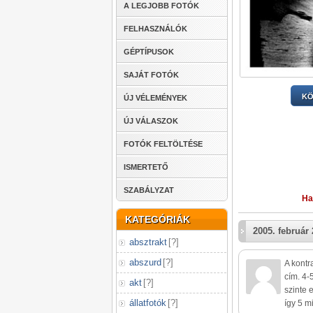
A LEGJOBB FOTÓK
FELHASZNÁLÓK
GÉPTÍPUSOK
SAJÁT FOTÓK
KÖ
ÚJ VÉLEMÉNYEK
ÚJ VÁLASZOK
FOTÓK FELTÖLTÉSE
ISMERTETŐ
SZABÁLYZAT
Ha
KATEGÓRIÁK
2005. február 
absztrakt
[
?
]
abszurd
[
?
]
A kontr
cím. 4-
akt
[
?
]
szinte 
állatfotók
[
?
]
így 5 m