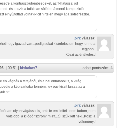
setre a kontrasztkülömbségeket, az ff-hatással jól
teted, és tetszik a totálisan sötétbe átmenő kompozíció.
zt elnyújtottad volna?Picit hirtelen megy át a sötét részbe.
.piri:
válasza:
ehet hogy igazad van...pedig sokat kísérleteztem hogy lenne a
legjobb..
Köszi az értékelést!
26.
| 00:51 |
kiskakas7
adott pontszám:
4
e én vágnék a tetejéből, és a bal oldalából is, a virág
 pedig a kép sarkába tenném, így egy kicsit furcsa az a
yuk ott.
.piri:
válasza:
óbáltam olyan vágással is, amit te említettél...nem tudom, nem
volt jobb, a kilógó "szirom" miatt...túl szűk lett neki..Köszi a
véleményt!