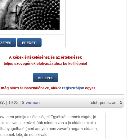
ZEPES
EREDETI
A képek értékeléséhez és az értékelések
teljes szövegének elolvasásához be kell lépnie!
BELÉPÉS
 még nincs felhasználóneve, akkor
regisztráljon
egyet.
27.
| 19:23 |
S woman
adott pontszám:
5
aszt nem pótolja az élességet! Egyébként remek vágás, jó
5 között van, de mivel több minden van a jó oldalon mint a
elhanyagolható (mert annyira nem zavaró) negatív oldalon,
int remek fotó, de nem kiváló.