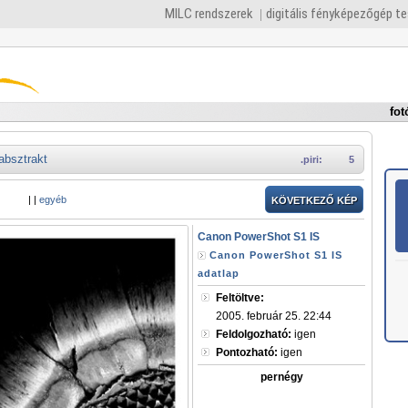
MILC rendszerek
digitális fényképezőgép t
fot
absztrakt
.piri:
5
|
|
egyéb
KÖVETKEZŐ KÉP
Canon PowerShot S1 IS
Canon PowerShot S1 IS
adatlap
Feltöltve:
2005. február 25. 22:44
Feldolgozható:
igen
Pontozható:
igen
pernégy