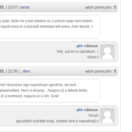
25.
| 23:07 |
arctx
adott pontszám:
5
 szép, talán ha a bal oldalon az a szirom vagy nem tudom
ógott volna ki a körivből tökéletes lett volna. Azér tetszik :)
.piri:
válasza:
Hát...azt én is sajnáltam...!
Köszi:)
25.
| 22:56 |
_dmr_
adott pontszám:
5
lső ránézésre egy napraforgó ugrott be, de picit
ytalanodtam. Nem is lényeg... Nagyon jó a fekete-fehér,
jó a kontraszt, nagyon jó a cím. Grat!
.piri:
válasza:
Köszi!
Igaszából szárított virág...kisebb mint a napraforgó:)