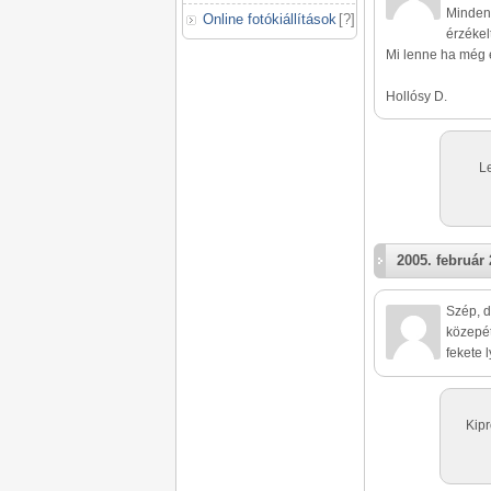
Mindene
Online fotókiállítások
[
?
]
érzékel
Mi lenne ha még e
Hollósy D.
L
2005. február 
Szép, d
közepét
fekete l
Kipr