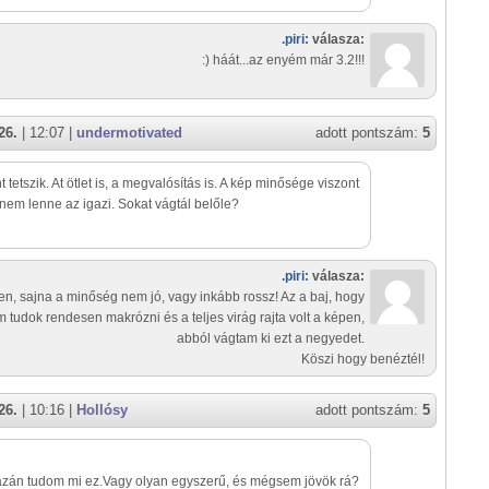
.piri:
válasza:
:) háát...az enyém már 3.2!!!
26.
| 12:07 |
undermotivated
adott pontszám:
5
 tetszik. At ötlet is, a megvalósítás is. A kép minősége viszont
nem lenne az igazi. Sokat vágtál belőle?
.piri:
válasza:
en, sajna a minőség nem jó, vagy inkább rossz! Az a baj, hogy
 tudok rendesen makrózni és a teljes virág rajta volt a képen,
abból vágtam ki ezt a negyedet.
Köszi hogy benéztél!
26.
| 10:16 |
Hollósy
adott pontszám:
5
zán tudom mi ez.Vagy olyan egyszerű, és mégsem jövök rá?