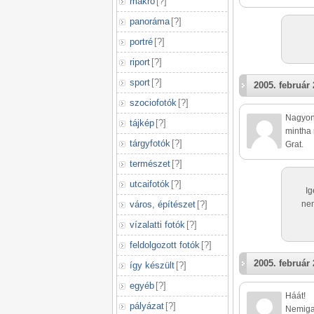
makró
[
?
]
panoráma
[
?
]
portré
[
?
]
riport
[
?
]
sport
[
?
]
2005. február 
szociofotók
[
?
]
Nagyont
tájkép
[
?
]
mintha 
tárgyfotók
[
?
]
Grat.
természet
[
?
]
utcaifotók
[
?
]
Ig
város, építészet
[
?
]
nem
vízalatti fotók
[
?
]
feldolgozott fotók
[
?
]
2005. február 
így készült
[
?
]
egyéb
[
?
]
Háát!
pályázat
[
?
]
Nemiga