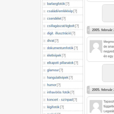
barlangfotók
[
?
]
családi/emlékkép
[
?
]
csendélet
[
?
]
csillagászat/égbolt
[
?
]
2005. február 
digit. illusztráció
[
?
]
divat
[
?
]
Megmon
de anan
dokumentumfotók
[
?
]
negyedé
életképek
[
?
]
én egy 
elkapott pillanatok
[
?
]
glamour
[
?
]
hangulatképek
[
?
]
humor
[
?
]
2005. február 
infravörös fotók
[
?
]
koncert - színpad
[
?
]
Tapaszta
függetl
légifotók
[
?
]
Legaláb