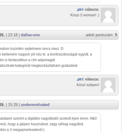
.piri:
válasza:
Köszi S woman! :)
26.
| 23:18 |
dallas-one
adott pontszám:
5
dom öszintén sejtelmem sincs miez :D
 kellenére nagyon jól néz ki. a kontrasztosságal együtt. a
s is fantasztikus a cím adjamagát
absztrakt kategórát megkockáztatnám gratulálok
.piri:
válasza:
Köszi szépen!
26.
| 15:29 |
undermotivated
lataim szerint a digitális nagyítástól szokott ilyen lenni. Attól
enül, hogy a gépen használod, vagy utólag nagyítod.
bis a 3 megapixeleseknél:)