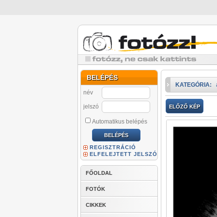
BELÉPÉS
KATEGÓRIA:
név
jelszó
ELŐZŐ KÉP
Automatikus belépés
REGISZTRÁCIÓ
ELFELEJTETT JELSZÓ
FŐOLDAL
FOTÓK
CIKKEK