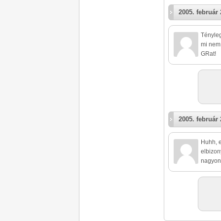
2005. február 
Tényleg
mi nem l
GRat!
2005. február 
Huhh, e
elbizon
nagyon 