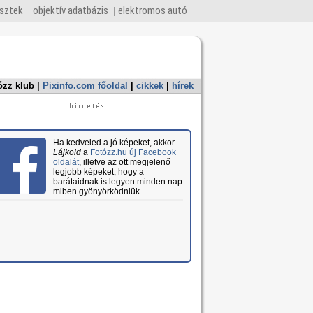
esztek
objektív adatbázis
elektromos autó
ózz klub
|
Pixinfo.com főoldal
|
cikkek
|
hírek
Ha kedveled a jó képeket, akkor
Lájkold
a
Fotózz.hu új Facebook
oldalát
, illetve az ott megjelenő
legjobb képeket, hogy a
barátaidnak is legyen minden nap
miben gyönyörködniük.