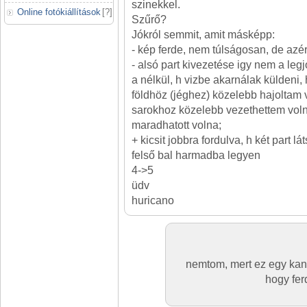
szinekkel.
Online fotókiállítások
[
?
]
Szűrő?
Jókról semmit, amit másképp:
- kép ferde, nem túlságosan, de azé
- alsó part kivezetése igy nem a leg
a nélkül, h vizbe akarnálak küldeni, 
földhöz (jéghez) közelebb hajoltam v
sarokhoz közelebb vezethettem vol
maradhatott volna;
+ kicsit jobbra fordulva, h két part l
felső bal harmadba legyen
4->5
üdv
huricano
nemtom, mert ez egy ka
hogy fer