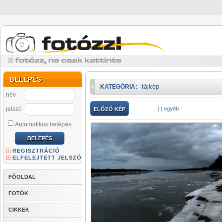
BELÉPÉS
tájkép
KATEGÓRIA:
név
jelszó
|
|
egyéb
ELŐZŐ KÉP
Automatikus belépés
REGISZTRÁCIÓ
ELFELEJTETT JELSZÓ
FŐOLDAL
FOTÓK
CIKKEK