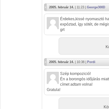
2005. február 14.
| 11:23 |
George300D
Érdekes,kissé nyomasztó h
expóztad, így sötét, de mégi
grt
K
2005. február 14.
| 10:38 |
Pordi
Szép kompozició!
Én a borongós időjárás miat
címet adtam volna!
Gratula!
Kö