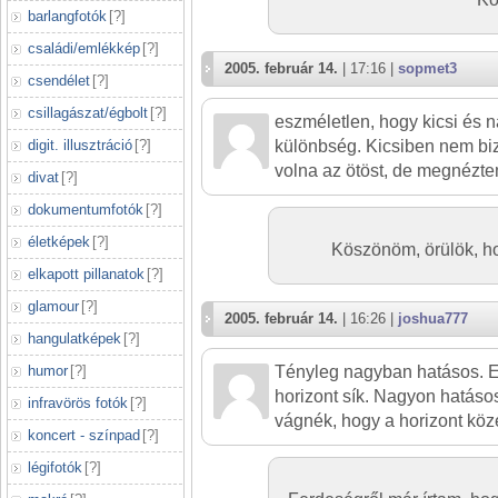
barlangfotók
[
?
]
családi/emlékkép
[
?
]
2005. február 14.
| 17:16 |
sopmet3
csendélet
[
?
]
csillagászat/égbolt
[
?
]
eszméletlen, hogy kicsi és n
különbség. Kicsiben nem bi
digit. illusztráció
[
?
]
volna az ötöst, de megnéztem
divat
[
?
]
dokumentumfotók
[
?
]
életképek
[
?
]
Köszönöm, örülök, 
elkapott pillanatok
[
?
]
glamour
[
?
]
2005. február 14.
| 16:26 |
joshua777
hangulatképek
[
?
]
Tényleg nagyban hatásos. E
humor
[
?
]
horizont sík. Nagyon hatásos
infravörös fotók
[
?
]
vágnék, hogy a horizont köz
koncert - színpad
[
?
]
légifotók
[
?
]