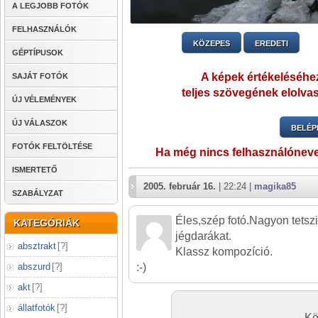
A LEGJOBB FOTÓK
FELHASZNÁLÓK
KÖZEPES
EREDETI
GÉPTÍPUSOK
A képek értékeléséhez
SAJÁT FOTÓK
teljes szövegének elolvas
ÚJ VÉLEMÉNYEK
ÚJ VÁLASZOK
BELÉP
FOTÓK FELTÖLTÉSE
Ha még nincs felhasználónev
ISMERTETŐ
2005. február 16.
| 22:24 |
magika85
SZABÁLYZAT
Éles,szép fotó.Nagyon tetsz
KATEGÓRIÁK
jégdarákat.
absztrakt
[
?
]
Klassz kompozíció.
:-)
abszurd
[
?
]
akt
[
?
]
állatfotók
[
?
]
Kö