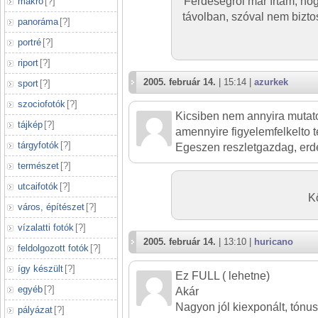
Ferdeségről már írtam, ho
makró
[
?
]
távolban, szóval nem bizto
panoráma
[
?
]
portré
[
?
]
riport
[
?
]
2005. február 14.
| 15:14 |
azurkek
sport
[
?
]
szociofotók
[
?
]
Kicsiben nem annyira mutato
tájkép
[
?
]
amennyire figyelemfelkelto t
tárgyfotók
[
?
]
Egeszen reszletgazdag, erd
természet
[
?
]
utcaifotók
[
?
]
K
város, építészet
[
?
]
vízalatti fotók
[
?
]
2005. február 14.
| 13:10 |
huricano
feldolgozott fotók
[
?
]
így készült
[
?
]
Ez FULL ( lehetne)
egyéb
[
?
]
Akár
Nagyon jól kiexponált, tónu
pályázat
[
?
]