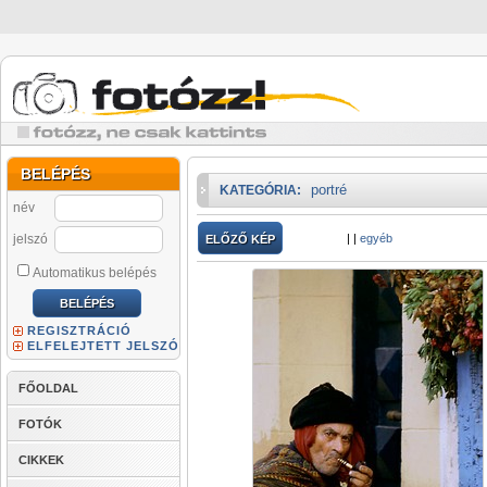
BELÉPÉS
portré
KATEGÓRIA:
név
jelszó
|
|
egyéb
ELŐZŐ KÉP
Automatikus belépés
REGISZTRÁCIÓ
ELFELEJTETT JELSZÓ
FŐOLDAL
FOTÓK
CIKKEK