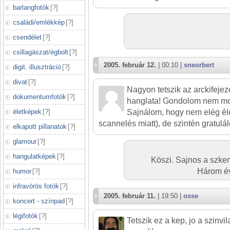
barlangfotók
[
?
]
családi/emlékkép
[
?
]
csendélet
[
?
]
csillagászat/égbolt
[
?
]
2005. február 12.
| 00:10 |
sneorbert
digit. illusztráció
[
?
]
divat
[
?
]
Nagyon tetszik az arckifejez
dokumentumfotók
[
?
]
hanglata! Gondolom nem mos
életképek
[
?
]
Sajnálom, hogy nem elég él
scannelés miatt), de szintén gratulál
elkapott pillanatok
[
?
]
glamour
[
?
]
hangulatképek
[
?
]
Köszi. Sajnos a szkenn
Három év
humor
[
?
]
infravörös fotók
[
?
]
2005. február 11.
| 19:50 |
osse
koncert - színpad
[
?
]
légifotók
[
?
]
Tetszik ez a kep, jo a szinv