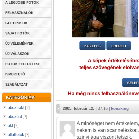
A LEGJOBB FOTÓK
FELHASZNÁLÓK
GÉPTÍPUSOK
SAJÁT FOTÓK
ÚJ VÉLEMÉNYEK
KÖZEPES
EREDETI
ÚJ VÁLASZOK
A képek értékeléséhez
FOTÓK FELTÖLTÉSE
teljes szövegének elolvas
ISMERTETŐ
BELÉP
SZABÁLYZAT
Ha még nincs felhasználónev
KATEGÓRIÁK
absztrakt
[
?
]
2005. február 12.
| 07:16 |
konaking
abszurd
[
?
]
A minőséget nem értékelem
akt
[
?
]
nekem is van scanneléskor. 
állatfotók
[
?
]
színvilága viszont tetszik.