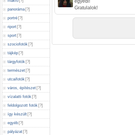
makró
[
?
]
egyedi!
Gratulalok!
panoráma
[
?
]
portré
[
?
]
riport
[
?
]
sport
[
?
]
szociofotók
[
?
]
tájkép
[
?
]
tárgyfotók
[
?
]
természet
[
?
]
utcaifotók
[
?
]
város, építészet
[
?
]
vízalatti fotók
[
?
]
feldolgozott fotók
[
?
]
így készült
[
?
]
egyéb
[
?
]
pályázat
[
?
]