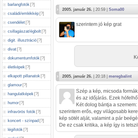
barlangfotók
[
?
]
2005. január 26.
| 20:59 |
Soma00
családi/emlékkép
[
?
]
csendélet
[
?
]
szerintem jó kép grat
csillagászat/égbolt
[
?
]
digit. illusztráció
[
?
]
divat
[
?
]
K
dokumentumfotók
[
?
]
életképek
[
?
]
elkapott pillanatok
[
?
]
2005. január 26.
| 20:18 |
meregbalint
glamour
[
?
]
Szép a kép, micsoda formáka
hangulatképek
[
?
]
és az időjárás. Ezek hófelhő
humor
[
?
]
Két dolog bántja a szemem: a
szerintem erős, egy világosabb kere
infravörös fotók
[
?
]
kép sötét alját, valamint a pár beégé
koncert - színpad
[
?
]
De ez csak kritika, a kép így is tetszi
légifotók
[
?
]