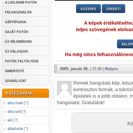
A LEGJOBB FOTÓK
KÖZEPES
EREDETI
FELHASZNÁLÓK
GÉPTÍPUSOK
A képek értékeléséhez
teljes szövegének elolvas
SAJÁT FOTÓK
ÚJ VÉLEMÉNYEK
BELÉP
ÚJ VÁLASZOK
Ha még nincs felhasználónev
FOTÓK FELTÖLTÉSE
2005. január 26.
| 23:48 |
Matyus
ISMERTETŐ
SZABÁLYZAT
Remek hangulatú kép, tetsze
kontrasztos formák, a tükröz
KATEGÓRIÁK
épületek is a jobb oldalon, m
hangulatot. Gratulálok!
absztrakt
[
?
]
abszurd
[
?
]
akt
[
?
]
Kö
állatfotók
[
?
]