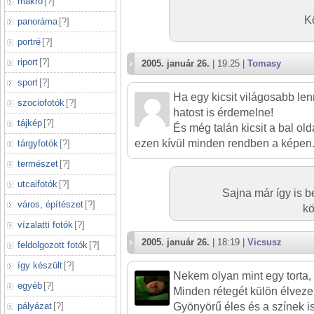
makró
[
?
]
K
panoráma
[
?
]
portré
[
?
]
riport
[
?
]
2005. január 26.
| 19:25 |
Tomasy
sport
[
?
]
Ha egy kicsit világosabb len
szociofotók
[
?
]
hatost is érdemelne!
tájkép
[
?
]
És még talán kicsit a bal ol
ezen kívül minden rendben a képen
tárgyfotók
[
?
]
természet
[
?
]
utcaifotók
[
?
]
Sajna már így is be
város, építészet
[
?
]
kö
vízalatti fotók
[
?
]
2005. január 26.
| 18:19 |
Vicsusz
feldolgozott fotók
[
?
]
így készült
[
?
]
Nekem olyan mint egy torta, 
egyéb
[
?
]
Minden rétegét külön élveze
Gyönyörű éles és a színek i
pályázat
[
?
]