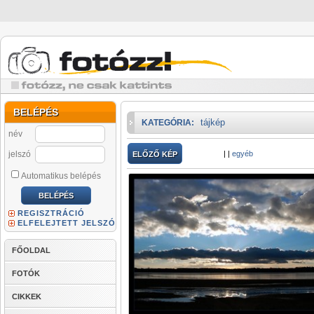
BELÉPÉS
tájkép
KATEGÓRIA:
név
jelszó
|
|
egyéb
ELŐZŐ KÉP
Automatikus belépés
REGISZTRÁCIÓ
ELFELEJTETT JELSZÓ
FŐOLDAL
FOTÓK
CIKKEK