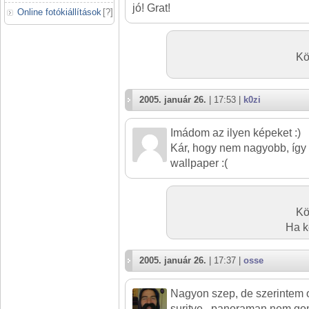
jó! Grat!
Online fotókiállítások
[
?
]
Kö
2005. január 26.
| 17:53 |
k0zi
Imádom az ilyen képeket :)
Kár, hogy nem nagyobb, így 
wallpaper :(
Kö
Ha k
2005. január 26.
| 17:37 |
osse
Nagyon szep, de szerintem 
suritve.. panoraman nem go