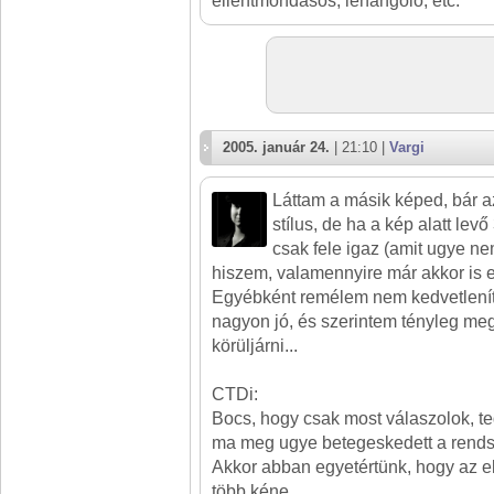
ellentmondasos, lehangolo, etc.
2005. január 24.
| 21:10 |
Vargi
Láttam a másik képed, bár a
stílus, de ha a kép alatt lev
csak fele igaz (amit ugye ne
hiszem, valamennyire már akkor is e
Egyébként remélem nem kedvetleníte
nagyon jó, és szerintem tényleg meg
körüljárni...
CTDi:
Bocs, hogy csak most válaszolok, t
ma meg ugye betegeskedett a rendsz
Akkor abban egyetértünk, hogy az 
több kéne...