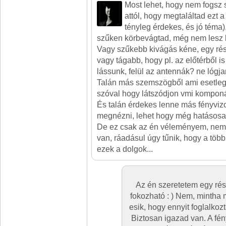
Most lehet, hogy nem fogsz 
attól, hogy megtaláltad ezt 
tényleg érdekes, és jó téma)
szűken körbevágtad, még nem lesz ki
Vagy szűkebb kivágás kéne, egy rés
vagy tágabb, hogy pl. az előtérből is
lássunk, felül az antennák? ne lógjan
Talán más szemszögből ami esetleg 
szóval hogy látszódjon vmi kompon
És talán érdekes lenne más fényvizo
megnézni, lehet hogy még hatásosab
De ez csak az én véleményem, nem 
van, ráadásul úgy tűnik, hogy a töb
ezek a dolgok...
Az én szeretetem egy ré
fokozható : ) Nem, mintha 
esik, hogy ennyit foglalkoz
Biztosan igazad van. A fé