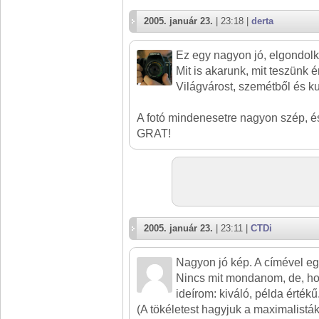
2005. január 23.
| 23:18 |
derta
Ez egy nagyon jó, elgondolko
Mit is akarunk, mit teszünk é
Világvárost, szemétből és k
A fotó mindenesetre nagyon szép, és
GRAT!
2005. január 23.
| 23:11 |
CTDi
Nagyon jó kép. A címével egy
Nincs mit mondanom, de, h
ideírom: kiváló, példa értékű
(A tökéletest hagyjuk a maximalistá