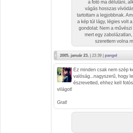
a fotó ma délutáni, 
vágás hosszas vívódás
tartottam a legjobbnak. A
a kép túl lágy, légies volt
gondolat: Nem a művészi é
mert egy zabolázatlan,
szerettem volna m
2005. január 23.
| 23:39 |
pangel
Ez minden csak nem szép k
valóság...nagyszerű, hogy le
észrevetted, ehhez kell fotó
világot!
Grat!