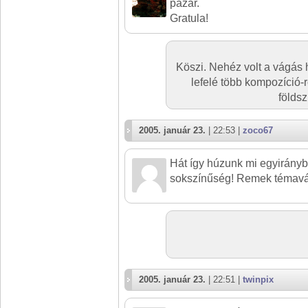
pazar.
Gratula!
Köszi. Nehéz volt a vágás 
lefelé több kompozíció-r
földsz
2005. január 23.
| 22:53 |
zoco67
Hát így húzunk mi egyirányba
sokszínűség! Remek témavál
2005. január 23.
| 22:51 |
twinpix