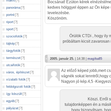
makró
[
?
]
Bocsánat! Ezúton kérek elnézést/me
kedves hölggyel éppen az Ön képe
panoráma
[
?
]
levelezésbe.
portré
[
?
]
Köszönöm.
riport
[
?
]
sport
[
?
]
Örülök CTDi , hogy ily 
szociofotók
[
?
]
próbáltam kicsit zavarosan 
tájkép
[
?
]
tárgyfotók
[
?
]
természet
[
?
]
2005. január 25.
| 14:38 |
magika85
utcaifotók
[
?
]
Az előző képed jobb,mert csa
város, építészet
[
?
]
vágnék sokat lenntről,hogy 
vízalatti fotók
[
?
]
Nagyon jó kép.4,5 -Kiegyez
feldolgozott fotók
[
?
]
így készült
[
?
]
Köszi. Erről s
egyéb
[
?
]
tulajdonképpen én a másik
pályázat
[
?
]
hogy bizonyítsam, hog