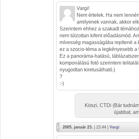
Vargi!
Nem értelek. Ha nem lennéne
amilyenek vannak, akkor elkö
Szerintem ehhez a szakadt témához il
nem túlzottan kifent előadásmód. Ami
mívesség magasságába repítené a 
ez a szocio-téma a legkényesebb a t
Ez a panoráma-hatású, táblázatsz
komponálású fotó szerintem telitalálat
nyugodtan kiretusálható.)
?
:-)
Köszi, CTDi (Bár tudnám,
újabbat, am
2005. január 23.
| 23:44 |
Vargi