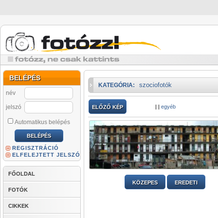
BELÉPÉS
szociofotók
KATEGÓRIA:
név
jelszó
|
|
egyéb
ELŐZŐ KÉP
Automatikus belépés
REGISZTRÁCIÓ
ELFELEJTETT JELSZÓ
FŐOLDAL
KÖZEPES
EREDETI
FOTÓK
CIKKEK