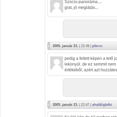
Szocio-panoráma....
grat, jó meglátás...
2005. január 23.
| 22:49 |
pferco
pedig a feltett képen a tető 
lekonyúl. de ez semmit nem 
értékéből, azért azt hozzáte
2005. január 23.
| 22:47 |
ahaláligbébi