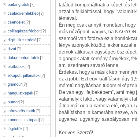
barlangfotók
[
?
]
találod komponáltnak a képet, és fel
azzal a felkiáltással, hogy "valamit
családi/emlékkép
[
?
]
témával.
csendélet
[
?
]
Én meg csak annyit mondtam, hogy s
csillagászat/égbolt
[
?
]
más nézőpont, vagyis, ha NAGYON
szemből van fotózva ez a homlokzat 
digit. illusztráció
[
?
]
fényviszonyok között), akkor azzal el
divat
[
?
]
demokratikusan egységes öszképet.
dokumentumfotók
[
?
]
a gangok alatt kemény árnyékok, fe
ami szerintem zavaró lenne.
életképek
[
?
]
Érdekes, hogy a másik kép mennyir
elkapott pillanatok
[
?
]
ez a jobb. Ezt egy kiállításon úgy 1
glamour
[
?
]
méretű nagyításban tudom elképzeln
De van egy "fejbeképem", ami még 
hangulatképek
[
?
]
valamelyik lakót, vagy valamelyik l
humor
[
?
]
állna már oda a kamera elé, olyan 1
infravörös fotók
[
?
]
beállításban, a kamerába nézve, a h
ugyanez, ugyanígy, szabályosan, mint
koncert - színpad
[
?
]
légifotók
[
?
]
Kedves Szerző!