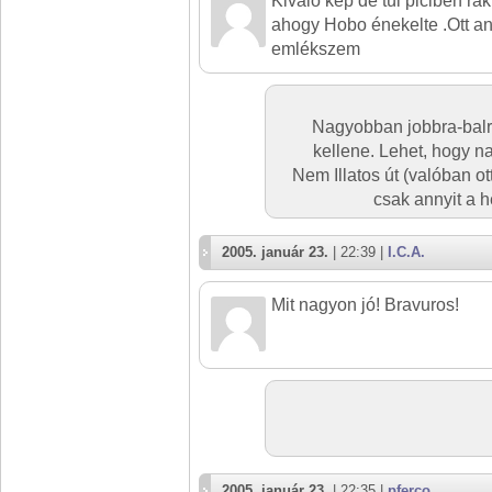
Kiváló kép de túl piciben rakta
ahogy Hobo énekelte .Ott an
emlékszem
Nagyobban jobbra-balr
kellene. Lehet, hogy n
Nem Illatos út (valóban ott
csak annyit a hel
2005. január 23.
| 22:39 |
I.C.A.
Mit nagyon jó! Bravuros!
2005. január 23.
| 22:35 |
pferco