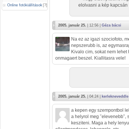
elolvasni a kép kapcsán 
Online fotókiállítások
[
?
]
2005. január 25.
| 12:56 |
Géza bácsi
Na ez az igazi szociofoto, 
nepszerubb is, az egymasrap
Kivalo cim, sokat nem lehet 
onmagaert beszel. Kiallitasra vele!
2005. január 25.
| 04:24 |
kerlekneveddle
a kepen egy szempontbol leh
a helyrol meg "elevenebb",
kesziteni. Maga a hely lenyu