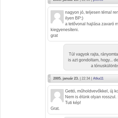
nagyon jó, teljesen téma! r
ilyen BP:)
a tetővonal hajlása zavaró
kiegyenesíteni.
grat
Túl vagyok rajta, rányomt
is azt gondoltam, hogy... 
a tónuskülönbs
2005. január 23.
| 22:34 |
Atka11
Gettó, műholdvevőkkel, új ko
Nem is élünk olyan rosszul. :
Tuti kép!
Grat.