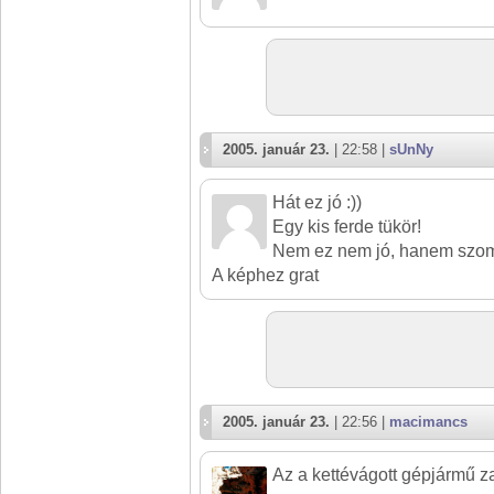
2005. január 23.
| 22:58 |
sUnNy
Hát ez jó :))
Egy kis ferde tükör!
Nem ez nem jó, hanem szom
A képhez grat
2005. január 23.
| 22:56 |
macimancs
Az a kettévágott gépjármű z