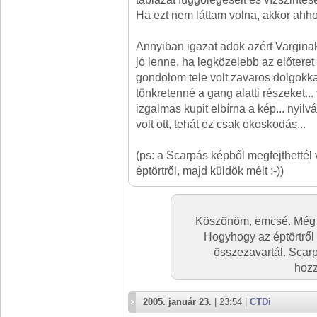
Ha ezt nem láttam volna, akkor ahho
Annyiban igazat adok azért Vargina
jó lenne, ha legközelebb az előteret 
gondolom tele volt zavaros dolgokka
tönkretenné a gang alatti részeket...
izgalmas kupit elbírna a kép... nyil
volt ott, tehát ez csak okoskodás...
(ps: a Scarpás képből megfejthettél
éptörtről, majd küldök mélt :-))
Köszönöm, emcsé. Még m
Hogyhogy az éptörtről
összezavartál. Scarpa
hozz
2005. január 23.
| 23:54 |
CTDi