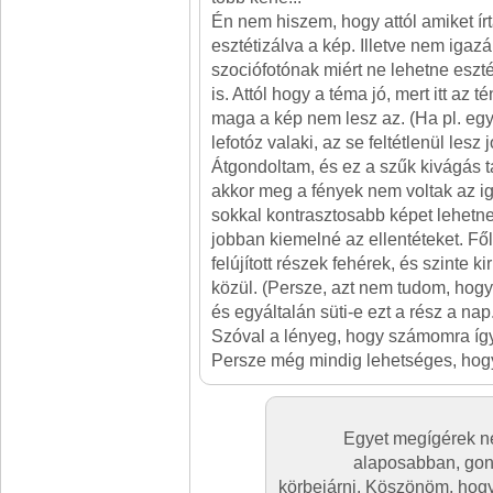
Én nem hiszem, hogy attól amiket ír
esztétizálva a kép. Illetve nem igaz
szociófotónak miért ne lehetne esztét
is. Attól hogy a téma jó, mert itt az
maga a kép nem lesz az. (Ha pl. egy
lefotóz valaki, az se feltétlenül lesz 
Átgondoltam, és ez a szűk kivágás ta
akkor meg a fények nem voltak az i
sokkal kontrasztosabb képet lehetne
jobban kiemelné az ellentéteket. Fő
felújított részek fehérek, és szinte ki
közül. (Persze, azt nem tudom, hogy
és egyáltalán süti-e ezt a rész a nap.
Szóval a lényeg, hogy számomra így 
Persze még mindig lehetséges, hogy
Egyet megígérek ne
alaposabban, go
körbejárni. Köszönöm, hogy 