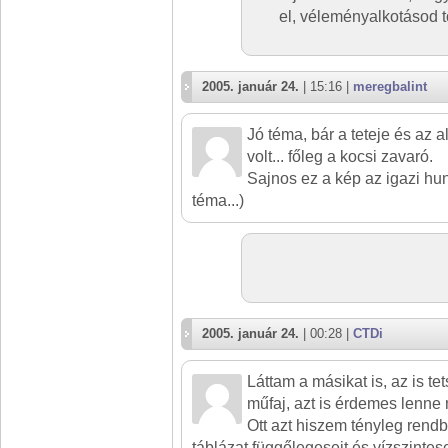
el, véleményalkotásod t
2005. január 24.
| 15:16 |
meregbalint
Jó téma, bár a teteje és az a
volt... főleg a kocsi zavaró.
Sajnos ez a kép az igazi hu
téma...)
2005. január 24.
| 00:28 |
CTDi
Láttam a másikat is, az is te
műfaj, azt is érdemes lenne
Ott azt hiszem tényleg rendb
táblázat függőlegeseit és vízszintese