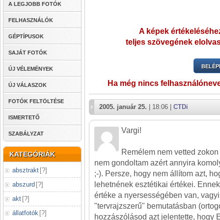
A LEGJOBB FOTÓK
FELHASZNÁLÓK
A képek értékeléséhez
GÉPTÍPUSOK
teljes szövegének elolvas
SAJÁT FOTÓK
BELÉP
ÚJ VÉLEMÉNYEK
Ha még nincs felhasználónev
ÚJ VÁLASZOK
FOTÓK FELTÖLTÉSE
2005. január 25.
| 18:06 |
CTDi
ISMERTETŐ
Vargi!
SZABÁLYZAT
Remélem nem vetted zokon
KATEGÓRIÁK
nem gondoltam azért annyira komoly
absztrakt
[
?
]
;-). Persze, hogy nem állítom azt, h
lehetnének esztétikai értékei. Ennek
abszurd
[
?
]
értéke a nyersességében van, vagyi
akt
[
?
]
"tervrajzszerű" bemutatásban (ortogo
állatfotók
[
?
]
hozzászólásod azt jelentette, ho