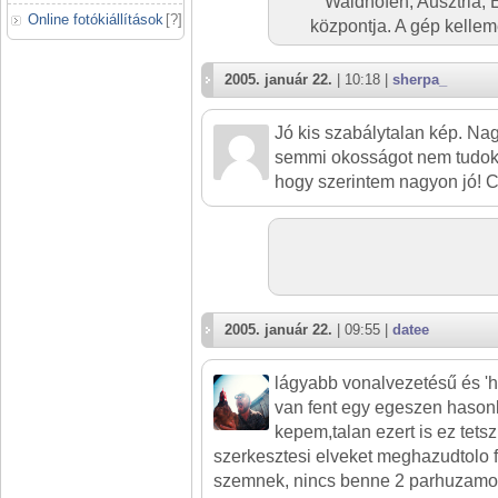
Waidhofen, Ausztria, 
Online fotókiállítások
[
?
]
központja. A gép kelleme
2005. január 22.
| 10:18 |
sherpa_
Jó kis szabálytalan kép. Nag
semmi okosságot nem tudok
hogy szerintem nagyon jó! C
2005. január 22.
| 09:55 |
datee
lágyabb vonalvezetésű és 'h
van fent egy egeszen hason
kepem,talan ezert is ez tetsz
szerkesztesi elveket meghazudtolo f
szemnek, nincs benne 2 parhuzamos