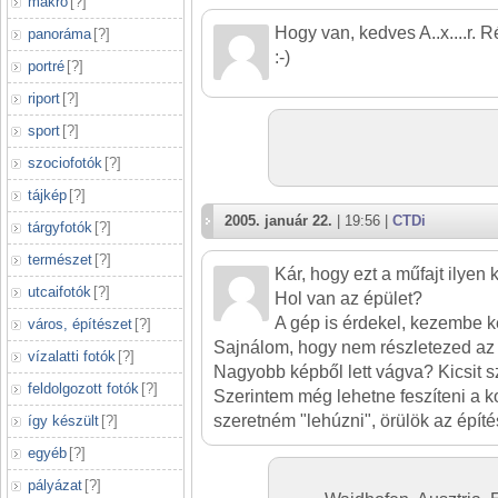
makró
[
?
]
Hogy van, kedves A..x....r. 
panoráma
[
?
]
:-)
portré
[
?
]
riport
[
?
]
sport
[
?
]
szociofotók
[
?
]
tájkép
[
?
]
2005. január 22.
| 19:56 |
CTDi
tárgyfotók
[
?
]
természet
[
?
]
Kár, hogy ezt a műfajt ilyen 
utcaifotók
[
?
]
Hol van az épület?
A gép is érdekel, kezembe k
város, építészet
[
?
]
Sajnálom, hogy nem részletezed az 
vízalatti fotók
[
?
]
Nagyobb képből lett vágva? Kicsit 
feldolgozott fotók
[
?
]
Szerintem még lehetne feszíteni a 
szeretném "lehúzni", örülök az építés
így készült
[
?
]
egyéb
[
?
]
pályázat
[
?
]