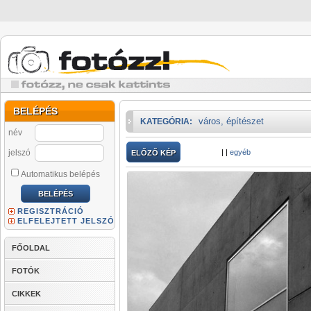
BELÉPÉS
város, építészet
KATEGÓRIA:
név
jelszó
|
|
egyéb
ELŐZŐ KÉP
Automatikus belépés
REGISZTRÁCIÓ
ELFELEJTETT JELSZÓ
FŐOLDAL
FOTÓK
CIKKEK