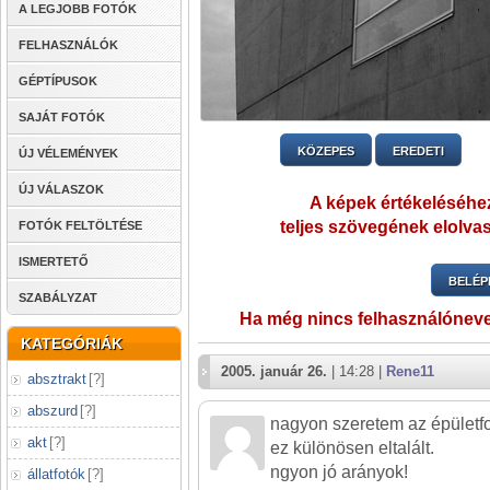
A LEGJOBB FOTÓK
FELHASZNÁLÓK
GÉPTÍPUSOK
SAJÁT FOTÓK
KÖZEPES
EREDETI
ÚJ VÉLEMÉNYEK
ÚJ VÁLASZOK
A képek értékeléséhez
teljes szövegének elolvas
FOTÓK FELTÖLTÉSE
ISMERTETŐ
BELÉP
SZABÁLYZAT
Ha még nincs felhasználónev
KATEGÓRIÁK
2005. január 26.
| 14:28 |
Rene11
absztrakt
[
?
]
abszurd
[
?
]
nagyon szeretem az épületfo
akt
[
?
]
ez különösen eltalált.
ngyon jó arányok!
állatfotók
[
?
]