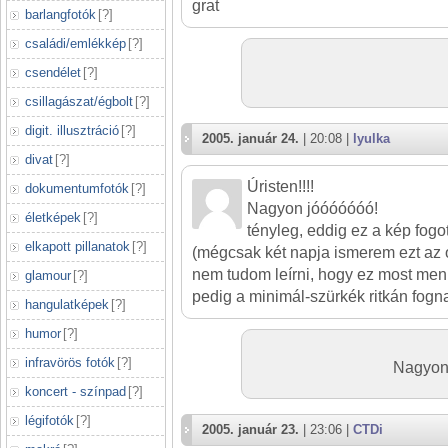
grat
barlangfotók
[
?
]
családi/emlékkép
[
?
]
csendélet
[
?
]
csillagászat/égbolt
[
?
]
digit. illusztráció
[
?
]
2005. január 24.
| 20:08 |
lyulka
divat
[
?
]
Úristen!!!!
dokumentumfotók
[
?
]
Nagyon jóóóóóóó!
életképek
[
?
]
tényleg, eddig ez a kép fogo
elkapott pillanatok
[
?
]
(mégcsak két napja ismerem ezt az 
nem tudom leírni, hogy ez most men
glamour
[
?
]
pedig a minimál-szürkék ritkán fog
hangulatképek
[
?
]
humor
[
?
]
infravörös fotók
[
?
]
Nagyon
koncert - színpad
[
?
]
légifotók
[
?
]
2005. január 23.
| 23:06 |
CTDi