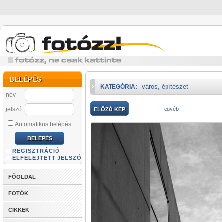
BELÉPÉS
város, építészet
KATEGÓRIA:
név
jelszó
|
|
egyéb
ELŐZŐ KÉP
Automatikus belépés
REGISZTRÁCIÓ
ELFELEJTETT JELSZÓ
FŐOLDAL
FOTÓK
CIKKEK