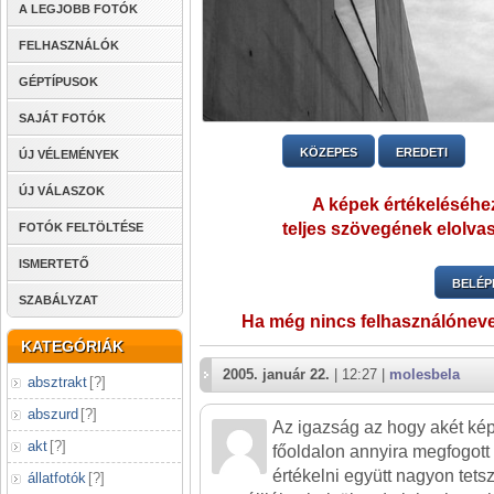
A LEGJOBB FOTÓK
FELHASZNÁLÓK
GÉPTÍPUSOK
SAJÁT FOTÓK
KÖZEPES
EREDETI
ÚJ VÉLEMÉNYEK
ÚJ VÁLASZOK
A képek értékeléséhez
teljes szövegének elolvas
FOTÓK FELTÖLTÉSE
ISMERTETŐ
BELÉP
SZABÁLYZAT
Ha még nincs felhasználónev
KATEGÓRIÁK
2005. január 22.
| 12:27 |
molesbela
absztrakt
[
?
]
abszurd
[
?
]
Az igazság az hogy akét kép
akt
[
?
]
főoldalon annyira megfogott
értékelni együtt nagyon tets
állatfotók
[
?
]