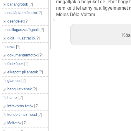
megállják a helyüket de lehet hogy
barlangfotók
[
?
]
nem kelti fel annyira a figyelmemet m
családi/emlékkép
[
?
]
Moles Béla Voltam
csendélet
[
?
]
csillagászat/égbolt
[
?
]
Kös
digit. illusztráció
[
?
]
divat
[
?
]
dokumentumfotók
[
?
]
életképek
[
?
]
elkapott pillanatok
[
?
]
glamour
[
?
]
hangulatképek
[
?
]
humor
[
?
]
infravörös fotók
[
?
]
koncert - színpad
[
?
]
légifotók
[
?
]