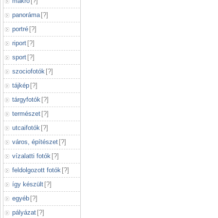
makró
[
?
]
panoráma
[
?
]
portré
[
?
]
riport
[
?
]
sport
[
?
]
szociofotók
[
?
]
tájkép
[
?
]
tárgyfotók
[
?
]
természet
[
?
]
utcaifotók
[
?
]
város, építészet
[
?
]
vízalatti fotók
[
?
]
feldolgozott fotók
[
?
]
így készült
[
?
]
egyéb
[
?
]
pályázat
[
?
]