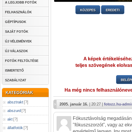
A LEGJOBB FOTÓK
KÖZEPES
EREDETI
FELHASZNÁLÓK
GÉPTÍPUSOK
SAJÁT FOTÓK
ÚJ VÉLEMÉNYEK
ÚJ VÁLASZOK
A képek értékeléséhez
FOTÓK FELTÖLTÉSE
teljes szövegének elolvas
ISMERTETŐ
BELÉP
SZABÁLYZAT
Ha még nincs felhasználónev
KATEGÓRIÁK
absztrakt
[
?
]
2005. január 16.
| 20:27 |
fotozz.hu-admi
abszurd
[
?
]
Fókusztávolság megadásáná
akt
[
?
]
"fókuszszorzót", vagy az ekv
állatfotók
[
?
]
egyértelmű legyen. Igy most