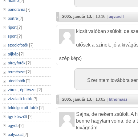
makró
[
?
]
panoráma
[
?
]
2005. január 13.
| 10:16 |
aqvarell
portré
[
?
]
riport
[
?
]
kicsit valóban zsúfolt, de sz
sport
[
?
]
ütősek a színek, jó a kivágá
szociofotók
[
?
]
tájkép
[
?
]
szép kép:)
tárgyfotók
[
?
]
természet
[
?
]
Szerintem továbbra se
utcaifotók
[
?
]
város, építészet
[
?
]
vízalatti fotók
[
?
]
2005. január 13.
| 10:02 |
bthomasz
feldolgozott fotók
[
?
]
Sajna, de nekem zsúfolt. A 
így készült
[
?
]
benne hagytam volna, de a to
egyéb
[
?
]
kivágnám.
pályázat
[
?
]