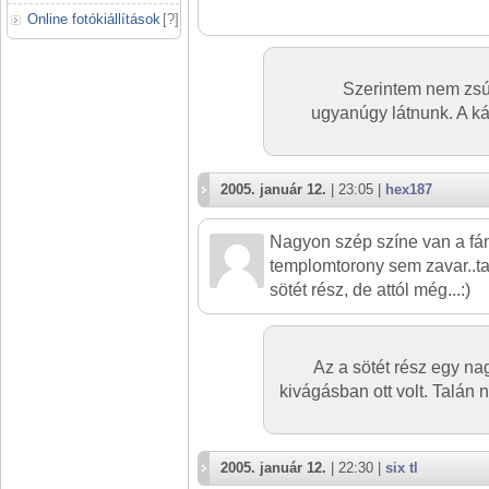
Online fotókiállítások
[
?
]
Szerintem nem zsúf
ugyanúgy látnunk. A ká
2005. január 12.
| 23:05 |
hex187
Nagyon szép színe van a f
templomtorony sem zavar..ta
sötét rész, de attól még...:)
Az a sötét rész egy na
kivágásban ott volt. Talán
2005. január 12.
| 22:30 |
six tl