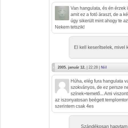
Van hangulata, és én érzek 
amit ez a fotó áraszt, de a 
úgy sikerült mint ahogy te azt
Nekem tetszik!
El kell keserítselek, mivel 
2005. január 12.
| 22:28 |
Niil
Húha, elég fura hangulata 
szokványos, de ez persze n
színek+temető... Ami viszont
az iszonyatosan beégett templomtor
szerintem csak 4es
Szándékosan hagytam így