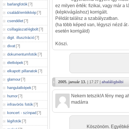
barlangfotók
[
?
]
ez milyen érték: fizikai, vagy már 
(képkivágáshoz) korrigált.
családi/emlékkép
[
?
]
Példát találsz a szabályzatban.
csendélet
[
?
]
(ha több képed van, légyszi nézd át 
csillagászat/égbolt
[
?
]
esetén korrigáld)
digit. illusztráció
[
?
]
Köszi.
divat
[
?
]
dokumentumfotók
[
?
]
életképek
[
?
]
elkapott pillanatok
[
?
]
glamour
[
?
]
2005. január 13.
| 17:27 |
ahaláligbébi
hangulatképek
[
?
]
Nekem tetszik!A fény meg ah
humor
[
?
]
madárra
infravörös fotók
[
?
]
koncert - színpad
[
?
]
légifotók
[
?
]
Köszönöm. Egyébként