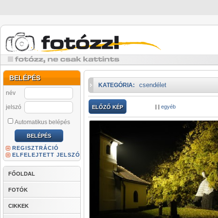
BELÉPÉS
csendélet
KATEGÓRIA:
név
jelszó
|
|
egyéb
ELŐZŐ KÉP
Automatikus belépés
REGISZTRÁCIÓ
ELFELEJTETT JELSZÓ
FŐOLDAL
FOTÓK
CIKKEK