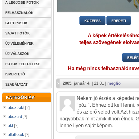
A LEGJOBB FOTÓK
FELHASZNÁLÓK
KÖZEPES
EREDETI
GÉPTÍPUSOK
SAJÁT FOTÓK
A képek értékeléséhez
teljes szövegének elolvas
ÚJ VÉLEMÉNYEK
ÚJ VÁLASZOK
BELÉP
FOTÓK FELTÖLTÉSE
Ha még nincs felhasználónev
ISMERTETŐ
2005. január 4.
| 21:01 |
meglio
SZABÁLYZAT
KATEGÓRIÁK
Nekem jó érzés a képedet néz
"póz ". Ehhez ott kell lenni,
absztrakt
[
?
]
és az erő veled volt.Azt his
abszurd
[
?
]
nagyobbak mint amik itthon élnek. G
lenne ilyen saját képem.
akt
[
?
]
állatfotók
[
?
]