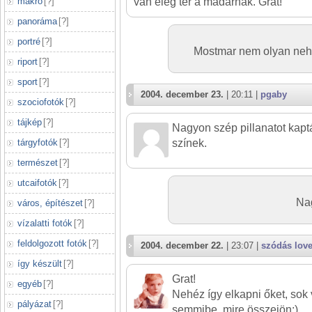
makró
[
?
]
van elég tér a madárnak. Grat!
panoráma
[
?
]
portré
[
?
]
Mostmar nem olyan neh
riport
[
?
]
sport
[
?
]
2004. december 23.
| 20:11 |
pgaby
szociofotók
[
?
]
tájkép
[
?
]
Nagyon szép pillanatot kaptá
tárgyfotók
[
?
]
színek.
természet
[
?
]
utcaifotók
[
?
]
Na
város, építészet
[
?
]
vízalatti fotók
[
?
]
feldolgozott fotók
[
?
]
2004. december 22.
| 23:07 |
szódás lov
így készült
[
?
]
Grat!
egyéb
[
?
]
Nehéz így elkapni őket, sok 
pályázat
[
?
]
semmibe, mire összejön:)