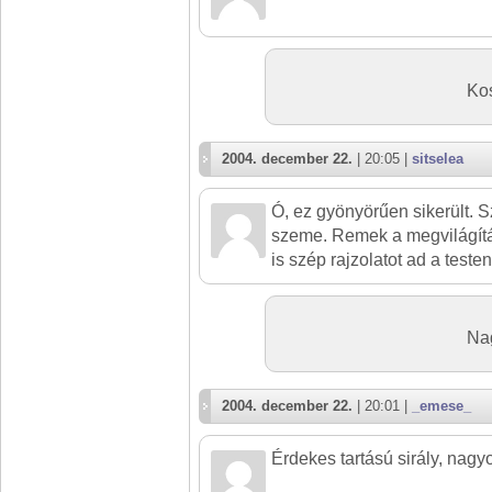
Kos
2004. december 22.
| 20:05 |
sitselea
Ó, ez gyönyörűen sikerült. S
szeme. Remek a megvilágítá
is szép rajzolatot ad a testen
Na
2004. december 22.
| 20:01 |
_emese_
Érdekes tartású sirály, nagy