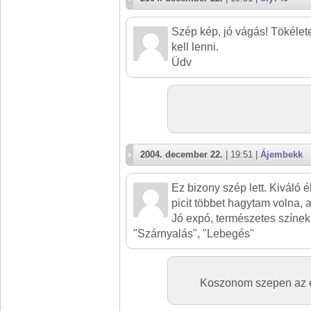
Szép kép, jó vágás! Tökélet
kell lenni.
Üdv
2004. december 22.
| 19:51 |
Ájembekk
Ez bizony szép lett. Kiváló é
picit többet hagytam volna, a
Jó expó, természetes színe
"Szárnyalás", "Lebegés"
Koszonom szepen az ert