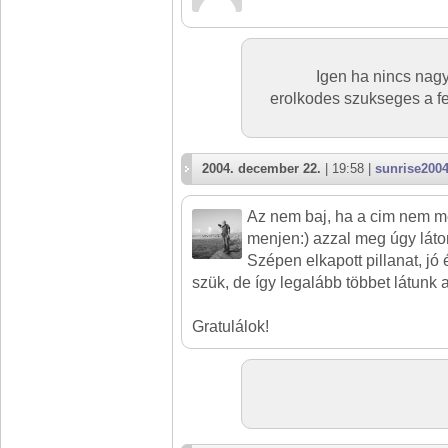
Igen ha nincs nagy
erolkodes szukseges a fel
2004. december 22.
| 19:58 |
sunrise200
Az nem baj, ha a cim nem me
menjen:) azzal meg úgy láto
Szépen elkapott pillanat, jó 
szük, de így legalább többet látunk 
Gratulálok!