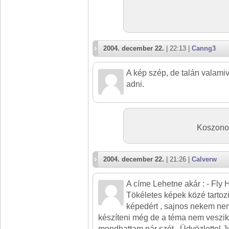
2004. december 22.
| 22:13 |
Canng3
A kép szép, de talán valamiv
adni.
Koszonom
2004. december 22.
| 21:26 |
Calverw
A címe Lehetne akár : - Fly 
Tökéletes képek közé tartozik
képedért , sajnos nekem nem
készíteni még de a téma nem veszik
mondhattam pár szót , Üdvözlettel 