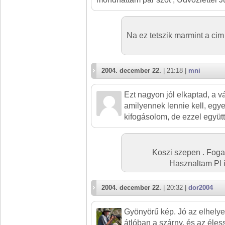
Na ez tetszik marmint a ci
2004. december 22.
| 21:18 |
mni
Ezt nagyon jól elkaptad, a v
amilyennek lennie kell, egy
kifogásolom, de ezzel együtt
Koszi szepen . Fogal
Hasznaltam Pl is
2004. december 22.
| 20:32 |
dor2004
Gyönyörű kép. Jó az elhelye
átlóban a szárny, és az éless