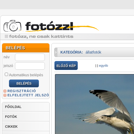
BELÉPÉS
állatfotók
KATEGÓRIA:
név
jelszó
|
|
egyéb
ELŐZŐ KÉP
Automatikus belépés
REGISZTRÁCIÓ
ELFELEJTETT JELSZÓ
FŐOLDAL
FOTÓK
CIKKEK