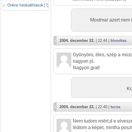
Online fotókiállítások
[
?
]
Mostmar azert nem 
2004. december 22.
| 22:44 |
blondiea
Gyönyörü, éles, szép a mozd
nagyon jó.
Nagyon grat!
Ko
2004. december 22.
| 22:40 |
tucsa
Nem tudom miért,d e elveszet
léátom a képet, mintha poszt