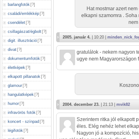
barlangfotók
[
?
]
Hat mostmar azert nem 
családi/emlékkép
[
?
]
elkapni szamomra . Soha 
nem i
csendélet
[
?
]
csillagászat/égbolt
[
?
]
2005. január 4.
| 10:20 |
minden_nick_fog
digit. illusztráció
[
?
]
divat
[
?
]
gratulálok - nekem nagyon tets
dokumentumfotók
[
?
]
ugye nem Magyarországon f
életképek
[
?
]
elkapott pillanatok
[
?
]
Koszonom
glamour
[
?
]
hangulatképek
[
?
]
humor
[
?
]
2004. december 23.
| 21:13 |
mvik82
infravörös fotók
[
?
]
Szerintem ritka jól elkapott 
koncert - színpad
[
?
]
éles. Elég nehéz lehet elkapn
légifotók
[
?
]
Nagyon jó a kompozíció, hisz