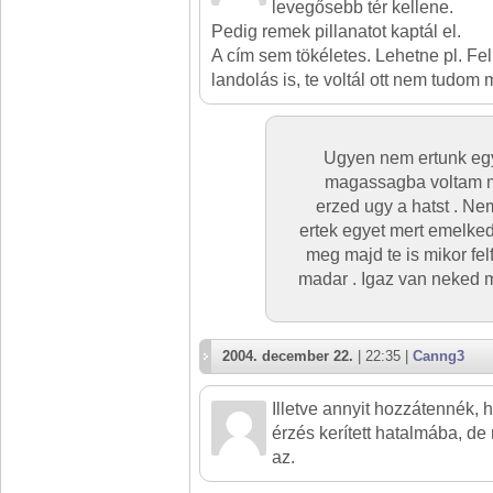
levegősebb tér kellene.
Pedig remek pillanatot kaptál el.
A cím sem tökéletes. Lehetne pl. Fe
landolás is, te voltál ott nem tudom 
Ugyen nem ertunk egy
magassagba voltam min
erzed ugy a hatst . Nem
ertek egyet mert emelked
meg majd te is mikor fel
madar . Igaz van neked 
2004. december 22.
| 22:35 |
Canng3
Illetve annyit hozzátennék, 
érzés kerített hatalmába, d
az.