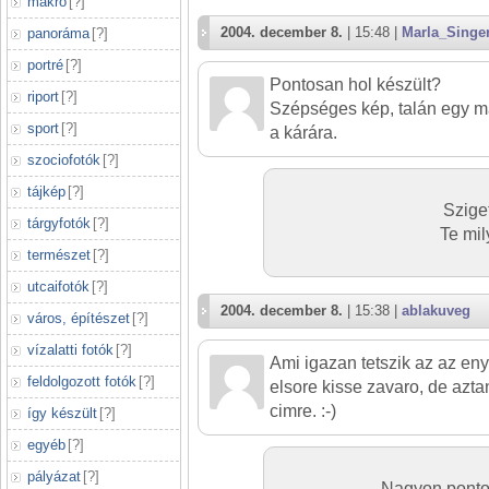
makró
[
?
]
2004. december 8.
| 15:48 |
Marla_Singe
panoráma
[
?
]
portré
[
?
]
Pontosan hol készült?
riport
[
?
]
Szépséges kép, talán egy má
sport
[
?
]
a kárára.
szociofotók
[
?
]
tájkép
[
?
]
Sziget
tárgyfotók
[
?
]
Te mil
természet
[
?
]
utcaifotók
[
?
]
2004. december 8.
| 15:38 |
ablakuveg
város, építészet
[
?
]
vízalatti fotók
[
?
]
Ami igazan tetszik az az en
feldolgozott fotók
[
?
]
elsore kisse zavaro, de azt
cimre. :-)
így készült
[
?
]
egyéb
[
?
]
pályázat
[
?
]
Nagyon pontos