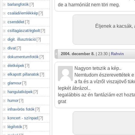
barlangfotók
[
?
]
de a harmóniát nem töri meg.
családi/emlékkép
[
?
]
csendélet
[
?
]
Éljenek a kacsák,
csillagászat/égbolt
[
?
]
digit. illusztráció
[
?
]
divat
[
?
]
2004. december 8.
| 23:30 |
Rahvin
dokumentumfotók
[
?
]
életképek
[
?
]
Nagyon tetszik a kép..
elkapott pillanatok
[
?
]
Nemtudom észerevettétek e
a fa és a vízről viszajövő tü
glamour
[
?
]
lepkét ábrázol..
hangulatképek
[
?
]
legalábbis az én fantáziám ezt hozt
humor
[
?
]
grat
infravörös fotók
[
?
]
koncert - színpad
[
?
]
légifotók
[
?
]