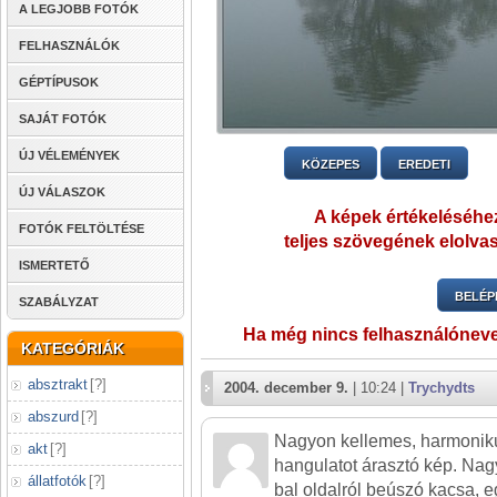
A LEGJOBB FOTÓK
FELHASZNÁLÓK
GÉPTÍPUSOK
SAJÁT FOTÓK
ÚJ VÉLEMÉNYEK
KÖZEPES
EREDETI
ÚJ VÁLASZOK
A képek értékeléséhez
FOTÓK FELTÖLTÉSE
teljes szövegének elolvas
ISMERTETŐ
BELÉP
SZABÁLYZAT
Ha még nincs felhasználónev
KATEGÓRIÁK
absztrakt
[
?
]
2004. december 9.
| 10:24 |
Trychydts
abszurd
[
?
]
Nagyon kellemes, harmonik
akt
[
?
]
hangulatot árasztó kép. Nag
állatfotók
[
?
]
bal oldalról beúszó kacsa, eg