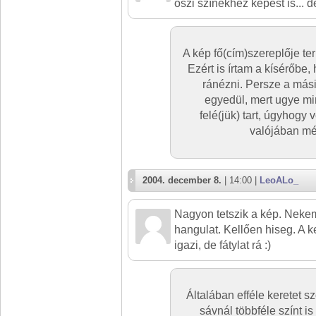
őszi színekhez képest is... 
A kép fő(cím)szereplője te
Ezért is írtam a kísérőbe,
ránézni. Persze a másik
egyedül, mert ugye min
felé(jük) tart, úgyhogy
valójában még
2004. december 8.
| 14:00 |
LeoALo_
Nagyon tetszik a kép. Neke
hangulat. Kellően hiseg. A 
igazi, de fátylat rá :)
Általában efféle keretet s
sávnál többféle színt i