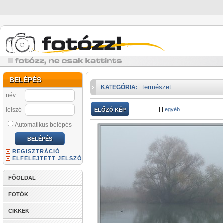
BELÉPÉS
természet
KATEGÓRIA:
név
jelszó
|
|
egyéb
ELŐZŐ KÉP
Automatikus belépés
REGISZTRÁCIÓ
ELFELEJTETT JELSZÓ
FŐOLDAL
FOTÓK
CIKKEK