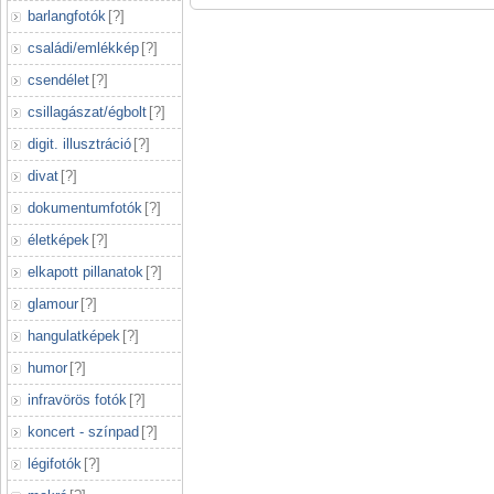
barlangfotók
[
?
]
családi/emlékkép
[
?
]
csendélet
[
?
]
csillagászat/égbolt
[
?
]
digit. illusztráció
[
?
]
divat
[
?
]
dokumentumfotók
[
?
]
életképek
[
?
]
elkapott pillanatok
[
?
]
glamour
[
?
]
hangulatképek
[
?
]
humor
[
?
]
infravörös fotók
[
?
]
koncert - színpad
[
?
]
légifotók
[
?
]