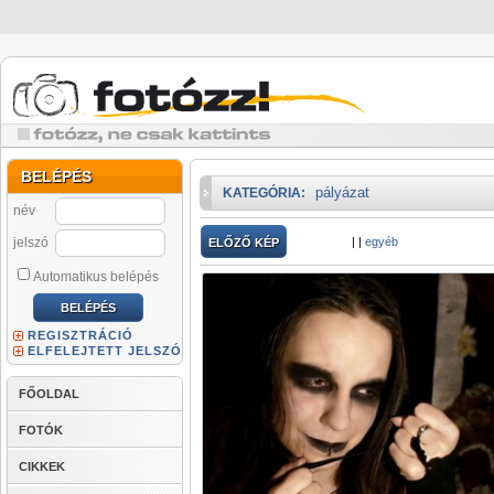
BELÉPÉS
pályázat
KATEGÓRIA:
név
jelszó
|
|
egyéb
ELŐZŐ KÉP
Automatikus belépés
REGISZTRÁCIÓ
ELFELEJTETT JELSZÓ
FŐOLDAL
FOTÓK
CIKKEK