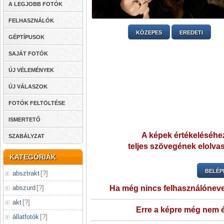
A LEGJOBB FOTÓK
FELHASZNÁLÓK
KÖZEPES
EREDETI
GÉPTÍPUSOK
SAJÁT FOTÓK
ÚJ VÉLEMÉNYEK
ÚJ VÁLASZOK
FOTÓK FELTÖLTÉSE
ISMERTETŐ
A képek értékeléséhez
SZABÁLYZAT
teljes szövegének elolvas
KATEGÓRIÁK
BELÉP
absztrakt
[
?
]
abszurd
[
?
]
Ha még nincs felhasználónev
akt
[
?
]
Erre a képre még nem é
állatfotók
[
?
]