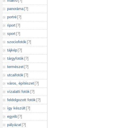
makró
[
?
]
panoráma
[
?
]
portré
[
?
]
riport
[
?
]
sport
[
?
]
szociofotók
[
?
]
tájkép
[
?
]
tárgyfotók
[
?
]
természet
[
?
]
utcaifotók
[
?
]
város, építészet
[
?
]
vízalatti fotók
[
?
]
feldolgozott fotók
[
?
]
így készült
[
?
]
egyéb
[
?
]
pályázat
[
?
]