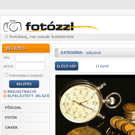
BELÉPÉS
pályázat
KATEGÓRIA:
név
jelszó
|
|
egyéb
ELŐZŐ KÉP
Automatikus belépés
REGISZTRÁCIÓ
ELFELEJTETT JELSZÓ
FŐOLDAL
FOTÓK
CIKKEK