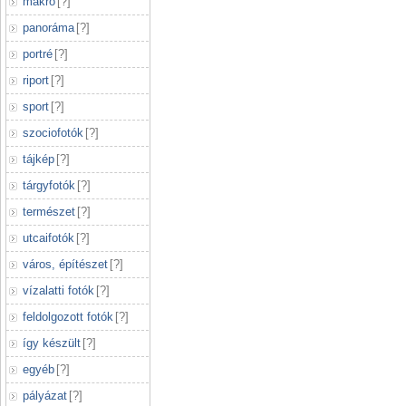
makró
[
?
]
panoráma
[
?
]
portré
[
?
]
riport
[
?
]
sport
[
?
]
szociofotók
[
?
]
tájkép
[
?
]
tárgyfotók
[
?
]
természet
[
?
]
utcaifotók
[
?
]
város, építészet
[
?
]
vízalatti fotók
[
?
]
feldolgozott fotók
[
?
]
így készült
[
?
]
egyéb
[
?
]
pályázat
[
?
]