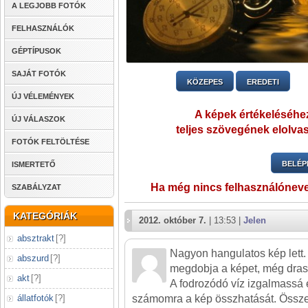
A LEGJOBB FOTÓK
FELHASZNÁLÓK
GÉPTÍPUSOK
SAJÁT FOTÓK
KÖZEPES
EREDETI
ÚJ VÉLEMÉNYEK
A képek értékeléséhez
ÚJ VÁLASZOK
teljes szövegének elolvas
FOTÓK FELTÖLTÉSE
BELÉP
ISMERTETŐ
Ha még nincs felhasználónev
SZABÁLYZAT
KATEGÓRIÁK
2012. október 7.
| 13:53 |
Jelen
absztrakt
[
?
]
Nagyon hangulatos kép lett.
abszurd
[
?
]
megdobja a képet, még drasz
akt
[
?
]
A fodrozódó víz izgalmassá é
számomra a kép összhatását. Öss
állatfotók
[
?
]