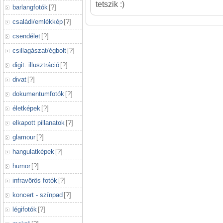
tetszik :)
barlangfotók
[
?
]
családi/emlékkép
[
?
]
csendélet
[
?
]
csillagászat/égbolt
[
?
]
digit. illusztráció
[
?
]
divat
[
?
]
dokumentumfotók
[
?
]
életképek
[
?
]
elkapott pillanatok
[
?
]
glamour
[
?
]
hangulatképek
[
?
]
humor
[
?
]
infravörös fotók
[
?
]
koncert - színpad
[
?
]
légifotók
[
?
]