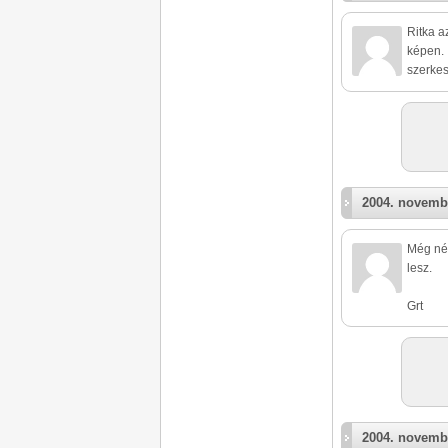
Ritka a
képen. 
szerkes
2004. novemb
Még néh
lesz.
Grt
2004. novemb