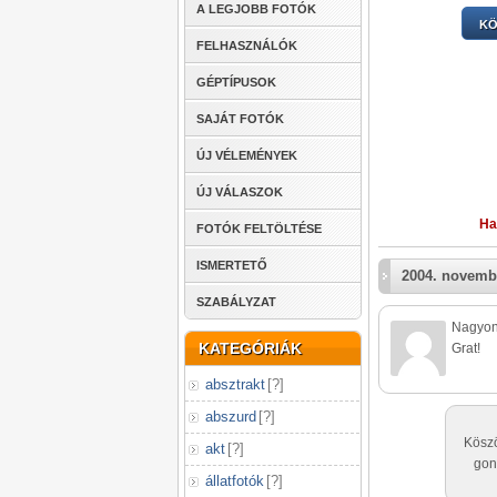
A LEGJOBB FOTÓK
KÖ
FELHASZNÁLÓK
GÉPTÍPUSOK
SAJÁT FOTÓK
ÚJ VÉLEMÉNYEK
ÚJ VÁLASZOK
Ha
FOTÓK FELTÖLTÉSE
ISMERTETŐ
2004. novemb
SZABÁLYZAT
Nagyon 
KATEGÓRIÁK
Grat!
absztrakt
[
?
]
abszurd
[
?
]
Köszö
akt
[
?
]
gon
állatfotók
[
?
]