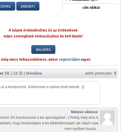
ZEPES
EREDETI
cím nélkül
A képek értékeléséhez és az értékelések
teljes szövegének elolvasásához be kell lépnie!
BELÉPÉS
 még nincs felhasználóneve, akkor
regisztráljon
egyet.
er 14.
| 14:35 |
blondiea
adott pontszám:
5
jó a kompozíció. Különösen a lyukas levél tetszik. :))
Matyus
válasza:
nöm! Jól észreveszed a kis apróságokat :-) Pedig még arra is
doltam, hogy kiretusáljam a kis tökéletlenséget, de végül csak
nem nyúltam hozzá...