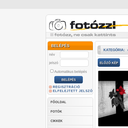
BELÉPÉS
KATEGÓRIA:
név
jelszó
ELŐZŐ KÉP
Automatikus belépés
REGISZTRÁCIÓ
ELFELEJTETT JELSZÓ
FŐOLDAL
FOTÓK
CIKKEK