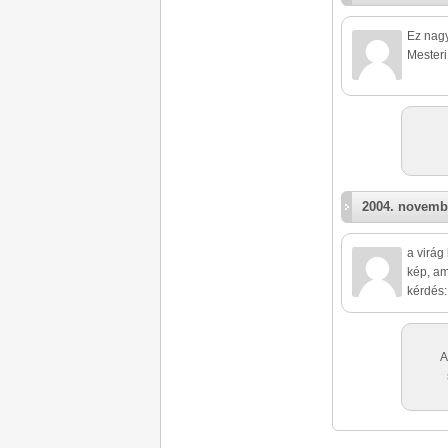
Ez nagy
Mesteri
2004. novemb
a virág
kép, am
kérdés:
A