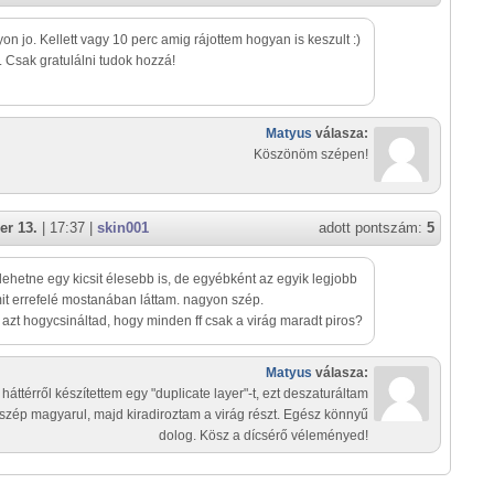
on jo. Kellett vagy 10 perc amig rájottem hogyan is keszult :)
. Csak gratulálni tudok hozzá!
Matyus
válasza:
Köszönöm szépen!
er 13.
| 17:37 |
skin001
adott pontszám:
5
 lehetne egy kicsit élesebb is, de egyébként az egyik legjobb
it errefelé mostanában láttam. nagyon szép.
 azt hogycsináltad, hogy minden ff csak a virág maradt piros?
Matyus
válasza:
 háttérről készítettem egy "duplicate layer"-t, ezt deszaturáltam
szép magyarul, majd kiradiroztam a virág részt. Egész könnyű
dolog. Kösz a dícsérő véleményed!