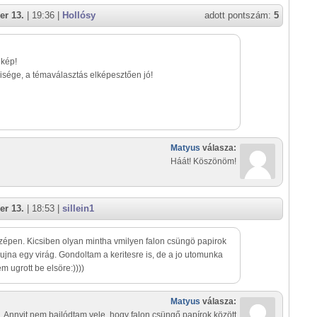
er 13.
| 19:36 |
Hollósy
adott pontszám:
5
kép!
lisége, a témaválasztás elképesztően jó!
Matyus
válasza:
Háát! Köszönöm!
er 13.
| 18:53 |
sillein1
zépen. Kicsiben olyan mintha vmilyen falon csüngö papirok
bujna egy virág. Gondoltam a keritesre is, de a jo utomunka
em ugrott be elsöre:))))
Matyus
válasza:
Annyit nem bajlódtam vele, hogy falon csüngő papírok között