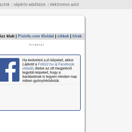
esztek
objektív adatbázis
elektromos autó
ózz klub
|
Pixinfo.com főoldal
|
cikkek
|
hírek
Ha kedveled a jó képeket, akkor
Lájkold
a
Fotózz.hu új Facebook
oldalát
, illetve az ott megjelenő
legjobb képeket, hogy a
barátaidnak is legyen minden nap
miben gyönyörködniük.