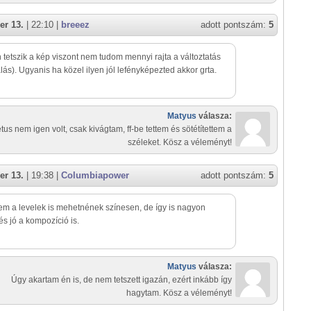
er 13.
| 22:10 |
breeez
adott pontszám:
5
tetszik a kép viszont nem tudom mennyi rajta a változtatás
álás). Ugyanis ha közel ilyen jól lefényképezted akkor grta.
Matyus
válasza:
tus nem igen volt, csak kivágtam, ff-be tettem és sötétítettem a
széleket. Kösz a véleményt!
er 13.
| 19:38 |
Columbiapower
adott pontszám:
5
em a levelek is mehetnének színesen, de így is nagyon
 és jó a kompozíció is.
Matyus
válasza:
Úgy akartam én is, de nem tetszett igazán, ezért inkább így
hagytam. Kösz a véleményt!