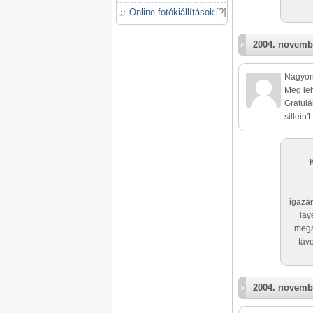
Online fotókiállítások
[
?
]
2004. novemb
Nagyon 
Meg leh
Gratulá
sillein1
igazán
lay
mega
táv
2004. novemb