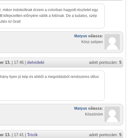
z, mikor indokoltnak érzem a colorban hagyott részletet egy
Itt kifejezetten előnyére vállik a fotónak. De a tudatos, szép
ztés is! Grat!
Matyus
válasza:
Kösz szépen
er 13.
| 17:46 |
delvideki
adott pontszám:
5
ány ilyen jó kép és ebből a megoldásból rendszeres stílus
Matyus
válasza:
Köszönöm
er 13.
| 17:41 |
Tricik
adott pontszám:
5