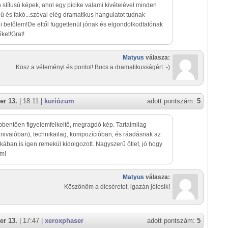
n stílusú képek, ahol egy picike valami kivételével minden
ű és fakó...szóval elég dramatikus hangulatot tudnak
ni belőlem!De ettől függetlenül jónak és elgondolkodtatónak
őket!Grat!
Matyus
válasza:
Kösz a véleményt és pontot! Bocs a dramatikusságért :-)
er 13.
| 18:11 |
kuriózum
adott pontszám:
5
entően figyelemfelkeltő, megragdó kép. Tartalmilag
ivalóban), technikailag, kompozícióban, és ráadásnak az
ában is igen remekül kidolgozott. Nagyszerű ötlet, jó hogy
am!
Matyus
válasza:
Köszönöm a dícséretet, igazán jólesik!
er 13.
| 17:47 |
xeroxphaser
adott pontszám:
5