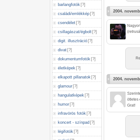
barlangfotók
[
?
]
2004. novemb
családi/emlékkép
[
?
]
csendélet
[
?
]
Nagyon 
csillagászat/égbolt
[
?
]
(retrus
digit. illusztráció
[
?
]
divat
[
?
]
Re
dokumentumfotók
[
?
]
életképek
[
?
]
elkapott pillanatok
[
?
]
2004. novemb
glamour
[
?
]
Szerint
hangulatképek
[
?
]
ötletes
humor
[
?
]
Grat!
infravörös fotók
[
?
]
koncert - színpad
[
?
]
légifotók
[
?
]