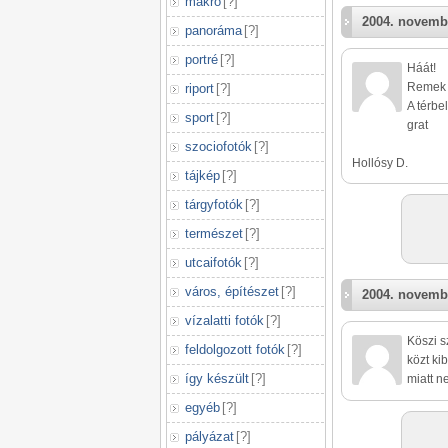
makró
[
?
]
2004. novemb
panoráma
[
?
]
portré
[
?
]
Háát!
Remek 
riport
[
?
]
A térbe
sport
[
?
]
grat
szociofotók
[
?
]
Hollósy D.
tájkép
[
?
]
tárgyfotók
[
?
]
természet
[
?
]
utcaifotók
[
?
]
város, építészet
[
?
]
2004. novemb
vízalatti fotók
[
?
]
Köszi s
feldolgozott fotók
[
?
]
közt ki
így készült
[
?
]
miatt n
egyéb
[
?
]
pályázat
[
?
]