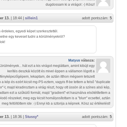
dugdossam ki a virágot :-) Kösz!
er 13.
| 18:44 |
sillein1
adott pontszám:
5
érdekes, egyedi képet szerkesztettél.
etne egy keveset tudni a körülményekröl?
lok!
Matyus
válasza:
Körülmények... hát ezt a kis virágot megláttam, amint kibújt egy
kerítés deszkái között és mivel éppen a vállamon lógott a
fényképezőgépem, lekaptam, de aztán itthon mégsem tetszett
 a kép és ezért kicsit mg-PS-eztem, vagyis ff-be tettem a felső "duplicate
er"-t, majd kiradiroztam a virág részt, hogy ott üssön át a színes alsó kép,
dtam ezt a szűkülő formát, majd "gradient"-et használva elsötétítettem a
olodó részeket, meg egy kicsit homályosítottam is a "blurr" ecsettel, aztán
meg feltöltöttem ide :-) Ennyi kb a sztorija a képnek. Kösz az értékelést!
er 13.
| 18:36 |
Stussy*
adott pontszám:
5