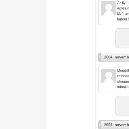
Az ilye
egyszín
kiválta
tartom 
2004. novemb
Megdöbb
(mondan
utómunk
láthatt
2004. novemb