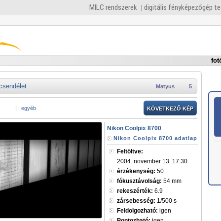
MILC rendszerek
digitális fényképezőgép t
fot
csendélet
Matyus
5
|
|
egyéb
KÖVETKEZŐ KÉP
Nikon Coolpix 8700
Nikon Coolpix 8700 adatlap
Feltöltve:
2004. november 13. 17:30
érzékenység:
50
fókusztávolság:
54 mm
rekeszérték:
6.9
zársebesség:
1/500 s
Feldolgozható:
igen
Pontozható:
igen