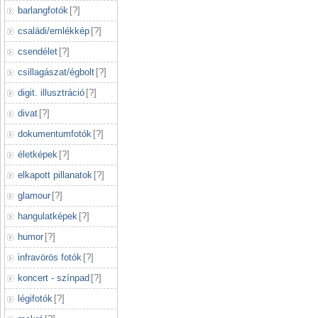
barlangfotók
[
?
]
családi/emlékkép
[
?
]
csendélet
[
?
]
csillagászat/égbolt
[
?
]
digit. illusztráció
[
?
]
divat
[
?
]
dokumentumfotók
[
?
]
életképek
[
?
]
elkapott pillanatok
[
?
]
glamour
[
?
]
hangulatképek
[
?
]
humor
[
?
]
infravörös fotók
[
?
]
koncert - színpad
[
?
]
légifotók
[
?
]