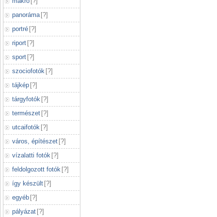
makró
[
?
]
panoráma
[
?
]
portré
[
?
]
riport
[
?
]
sport
[
?
]
szociofotók
[
?
]
tájkép
[
?
]
tárgyfotók
[
?
]
természet
[
?
]
utcaifotók
[
?
]
város, építészet
[
?
]
vízalatti fotók
[
?
]
feldolgozott fotók
[
?
]
így készült
[
?
]
egyéb
[
?
]
pályázat
[
?
]