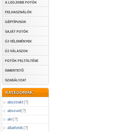
A LEGJOBB FOTÓK
FELHASZNÁLÓK
GÉPTÍPUSOK
SAJÁT FOTÓK
ÚJ VÉLEMÉNYEK
ÚJ VÁLASZOK
FOTÓK FELTÖLTÉSE
ISMERTETŐ
SZABÁLYZAT
KATEGÓRIÁK
absztrakt
[
?
]
abszurd
[
?
]
akt
[
?
]
állatfotók
[
?
]