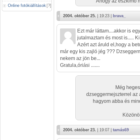
Ahogy az eszkimó 
Online fotókiállítások
[
?
]
2004. október 25.
| 19:23 |
brava_
Ezt már láttam....akkor is e
jutalmaztam és most is..... Kir
Azért azt áruld el,hogy a b
már egy kis zajló jég ??? Dzseggerm
nekem az jön be...
Gratula,óriási .......
Még hegeszt
dzseggermejszterrel az 
hagyom abba és mind
Közönö
2004. október 23.
| 19:07 |
tamás69