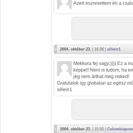
Azert eszrevettem én a csalafi
2004. október 23.
| 16:06 |
sillein1
Mekkora fej vagy:)))) Ez a m
képpel! Nem is tudom, ha enn
jég nem árthat meg neked!
Gratulalok igy globalan az egész m
sillein1
2004. október 23.
| 15:55 |
Columbiapow