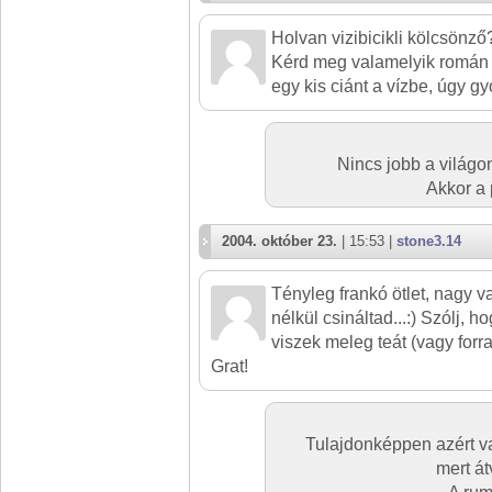
Holvan vizibicikli kölcsönző
Kérd meg valamelyik román 
egy kis ciánt a vízbe, úgy gy
Nincs jobb a világon
Akkor a 
2004. október 23.
| 15:53 |
stone3.14
Tényleg frankó ötlet, nagy v
nélkül csináltad...:) Szólj, h
viszek meleg teát (vagy forralt
Grat!
Tulajdonképpen azért van
mert át