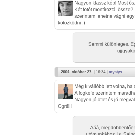
Nagyon klassz kép! Most ősz
Két fotót montíroztál össze?
szerintem lehetne vágni egy
kötözködni :)
Semmi különleges. Eg
ujjgyako
2004. október 23.
| 16:34 |
mystys
Még kivállóbb lett volna, ha a
A fogkefe szerintem maradha
Nagyon jó ötlet és jó megval
Cgrt!!!!
Ááá, megdöbbentően 
utómunkához. Is. Sajn