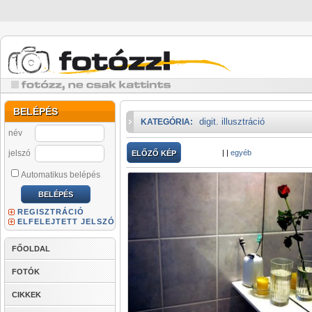
BELÉPÉS
digit. illusztráció
KATEGÓRIA:
név
jelszó
|
|
egyéb
ELŐZŐ KÉP
Automatikus belépés
REGISZTRÁCIÓ
ELFELEJTETT JELSZÓ
FŐOLDAL
FOTÓK
CIKKEK