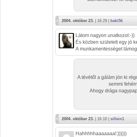
2004. október 23.
| 16:29 |
baki56
Látom nagyon unatkozol:-))
És közben született egy jó k
A munkamentességet támog
A tévétől a gálám jön ki rég
semmi fehér
Ahogy drága nagypapá
2004. október 23.
| 16:10 |
sillein1
Hahhhhhaaaaaaa!:))))))