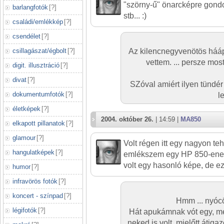
"szörny-ű" önarcképre gondo
barlangfotók
[
?
]
stb... :)
családi/emlékkép
[
?
]
csendélet
[
?
]
csillagászat/égbolt
[
?
]
Az kilencnegyvenötös hááp
vettem. ... persze mo
digit. illusztráció
[
?
]
divat
[
?
]
SZóval amiért ilyen tündé
dokumentumfotók
[
?
]
l
életképek
[
?
]
2004. október 26.
| 14:59 |
MA850
elkapott pillanatok
[
?
]
glamour
[
?
]
Volt régen itt egy nagyon te
hangulatképek
[
?
]
emlékszem egy HP 850-eness
volt egy hasonló képe, de ez
humor
[
?
]
infravörös fotók
[
?
]
koncert - színpad
[
?
]
Hmm ... nyóc
légifotók
[
?
]
Hát apukámnak vót egy, me
neked is volt, mielőtt átigaz