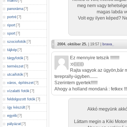
makró
[
?
]
meg nem vagy tehetsége
panoráma
[
?
]
magas labda vo
portré
[
?
]
Volt egy ilyen képed? 
riport
[
?
]
sport
[
?
]
szociofotók
[
?
]
2004. október 25.
| 19:57 |
brava_
tájkép
[
?
]
Ez mennyire tetszik !!!!!!!!
tárgyfotók
[
?
]
:o)))))))
természet
[
?
]
Rajta vagyok az ügyön,bár 
utcaifotók
[
?
]
tereprally-ügyben.......
Szerintem gyertek!!!!!!
város, építészet
[
?
]
Ahogy a holland mondaná : fetkex !!!
vízalatti fotók
[
?
]
feldolgozott fotók
[
?
]
így készült
[
?
]
Akkó megyünk akkó. 
egyéb
[
?
]
Láttam megin a Kiki Motors
pályázat
[
?
]