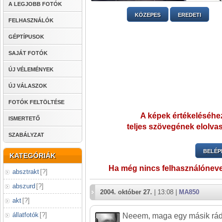
A LEGJOBB FOTÓK
KÖZEPES
EREDETI
FELHASZNÁLÓK
GÉPTÍPUSOK
SAJÁT FOTÓK
ÚJ VÉLEMÉNYEK
ÚJ VÁLASZOK
FOTÓK FELTÖLTÉSE
A képek értékeléséhez
ISMERTETŐ
teljes szövegének elolvas
SZABÁLYZAT
BELÉP
KATEGÓRIÁK
Ha még nincs felhasználónev
absztrakt
[
?
]
abszurd
[
?
]
2004. október 27.
| 13:08 |
MA850
akt
[
?
]
állatfotók
[
?
]
Neeem, maga egy másik rádió