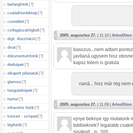
barlangfotók
[
?
]
családi/emlékkép
[
?
]
csendélet
[
?
]
csillagászat/égbolt
[
?
]
2005. augusztus 27.
| 11:10 |
ArtooDitoo
digit. illusztráció
[
?
]
divat
[
?
]
basszus...nem adtam pontsz
javítaná ugysem hisz otosnel
dokumentumfotók
[
?
]
kapsz tolem is gratula
életképek
[
?
]
elkapott pillanatok
[
?
]
glamour
[
?
]
naná... hisz már rég nem
hangulatképek
[
?
]
humor
[
?
]
2005. augusztus 27.
| 11:09 |
ArtooDitoo
infravörös fotók
[
?
]
koncert - színpad
[
?
]
ejnye beknye igy mutatunk m
légifotók
[
?
]
tobbieknek? legalabb csato
sisakod...:p. :)))))