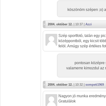
köszönöm szépen ;o) a
2004. október 12.
| 10:37 |
Azzi
Szép sportfotó, talán egy pi
középpontból, egy kicsit töb
felöl. Amúgy szép értékes fo
pontosan középre 
valamerre kimozdul az r
2004. október 12.
| 10:32 |
sompeti1969
Nagyon jó munka eredménye
Gratulálok