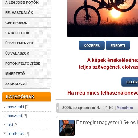
A LEGJOBB FOTÓK
FELHASZNÁLÓK
GÉPTÍPUSOK
SAJÁT FOTÓK
ÚJ VÉLEMÉNYEK
KÖZEPES
EREDETI
ÚJ VÁLASZOK
A képek értékeléséhez
FOTÓK FELTÖLTÉSE
teljes szövegének elolvas
ISMERTETŐ
BELÉP
SZABÁLYZAT
Ha még nincs felhasználónev
KATEGÓRIÁK
absztrakt
[
?
]
2005. szeptember 4.
| 21:59 |
Yoachim
abszurd
[
?
]
Ez megint nagyszerű 5+-os k
akt
[
?
]
állatfotók
[
?
]