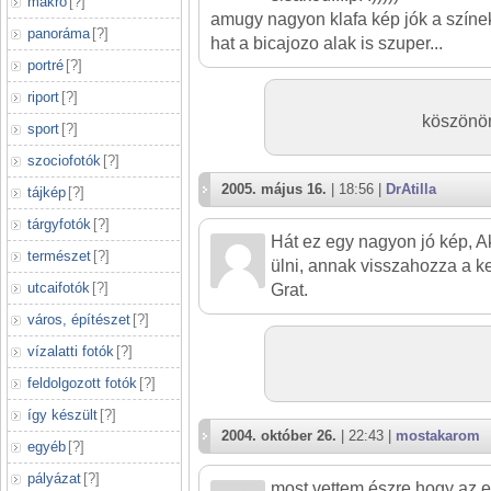
makró
[
?
]
amugy nagyon klafa kép jók a színek
panoráma
[
?
]
hat a bicajozo alak is szuper...
portré
[
?
]
riport
[
?
]
köszönöm
sport
[
?
]
szociofotók
[
?
]
2005. május 16.
| 18:56 |
DrAtilla
tájkép
[
?
]
tárgyfotók
[
?
]
Hát ez egy nagyon jó kép, A
természet
[
?
]
ülni, annak visszahozza a k
utcaifotók
[
?
]
Grat.
város, építészet
[
?
]
vízalatti fotók
[
?
]
feldolgozott fotók
[
?
]
így készült
[
?
]
2004. október 26.
| 22:43 |
mostakarom
egyéb
[
?
]
pályázat
[
?
]
most vettem észre hogy az 