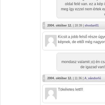
oldal felé van. ez a ké
meg így ezzel nem értek egy
2004. október 12.
| 18:39 |
shodan01
Kicsit a jobb felső része úgy
képnek, de ettől még nagyon 
mondasz valamit ;o) én csa
de igazad van!
2004. október 12.
| 11:36 |
A_vándorló
Tökéletes lett!!!