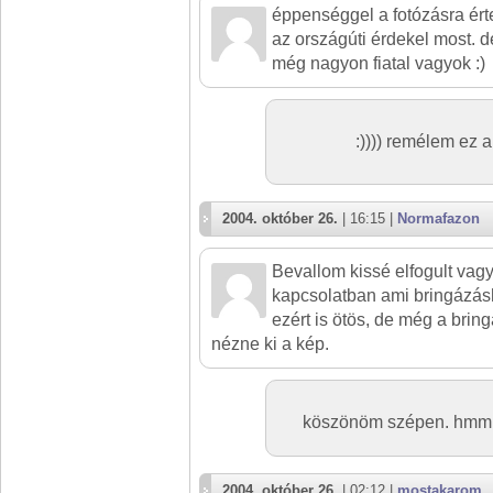
éppenséggel a fotózásra érte
az országúti érdekel most. de
még nagyon fiatal vagyok :)
:)))) remélem ez a
2004. október 26.
| 16:15 |
Normafazon
Bevallom kissé elfogult va
kapcsolatban ami bringázás
ezért is ötös, de még a bring
nézne ki a kép.
köszönöm szépen. hmmm 
2004. október 26.
| 02:12 |
mostakarom