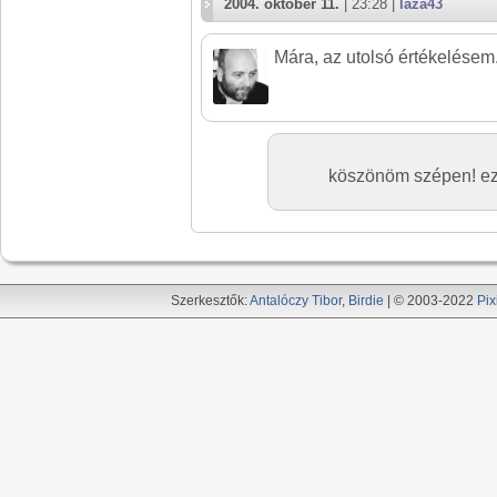
2004. október 11.
| 23:28 |
laza43
Mára, az utolsó értékelésem.
köszönöm szépen! ezé
Szerkesztők:
Antalóczy Tibor
,
Birdie
| © 2003-2022
Pix