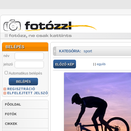
BELÉPÉS
sport
KATEGÓRIA:
név
jelszó
|
|
egyéb
ELŐZŐ KÉP
Automatikus belépés
REGISZTRÁCIÓ
ELFELEJTETT JELSZÓ
FŐOLDAL
FOTÓK
CIKKEK