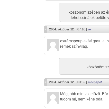
köszönöm szépen az érté
lehet csinálok belőle
2004. október 12.
| 07:10 |
re_
extrémsportplakát! gratula, 
remek színvilág.
köszönöm szép
2004. október 12.
| 03:52 |
molpepe!
Még jobb mint az előző. Bá
tudom mi, nem kéne oda.