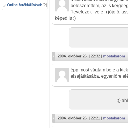
Online fotókiállítások
[
?
]
beleszerettem, az is kergeeg
"levelezek" vele :) jójójó.
képed is :)
2004. október 26.
| 22:32 |
mostakarom
épp most vágtam bele a kick
elsajátításába, egyenlőre elé
:)) ah
2004. október 26.
| 22:21 |
mostakarom