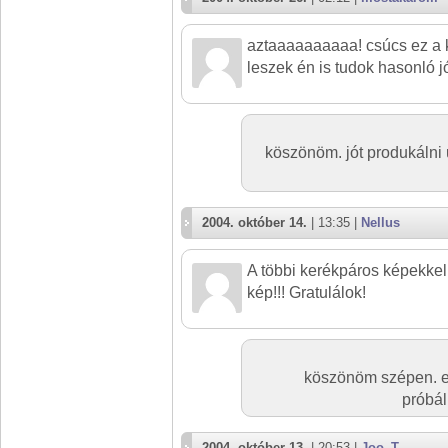
aztaaaaaaaaaa! csúcs ez a 
leszek én is tudok hasonló jó
köszönöm. jót produkálni 
2004. október 14.
| 13:35 |
Nellus
A többi kerékpáros képekkel
kép!!! Gratulálok!
köszönöm szépen. ez
próbál
2004. október 13.
| 20:53 |
Joo_T