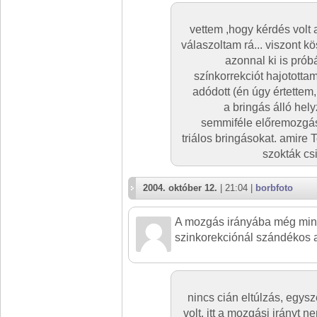
vettem ,hogy kérdés volt 
válaszoltam rá... viszont 
azonnal ki is prób
színkorrekciót hajototta
adódott (én úgy értettem
a bringás álló hely
semmiféle előremozgás
triálos bringásokat. amire 
szokták cs
2004. október 12.
| 21:04 |
borbfoto
A mozgás irányába még mind
szinkorekciónál szándékos a
nincs cián eltúlzás, egys
volt. itt a mozgási irányt ne