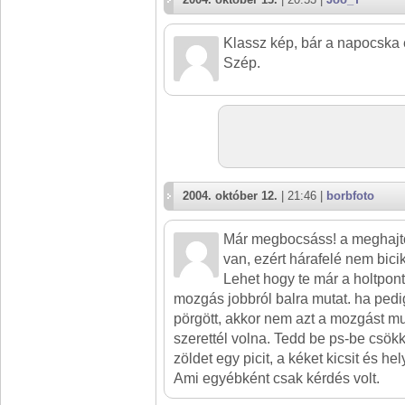
Klassz kép, bár a napocska eg
Szép.
2004. október 12.
| 21:46 |
borbfoto
Már megbocsáss! a meghajto
van, ezért hárafelé nem bicik
Lehet hogy te már a holtponto
mozgás jobbról balra mutat. ha ped
pörgött, akkor nem azt a mozgást mu
szerettél volna. Tedd be ps-be csökk
zöldet egy picit, a kéket kicsit és he
Ami egyébként csak kérdés volt.