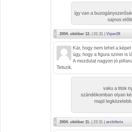
így van a buzogányszerűség
sajnos előt
2004. október 12.
| 01:31 |
Viper28
Kár, hogy nem lehet a képet
úgy, hogy a figura szinei is 
A mozdulat nagyon jó pillana
Tetszik.
vaku a titok n
szándékomban olyan képe
majd legközelebb.
2004. október 11.
| 23:31 |
archiferix