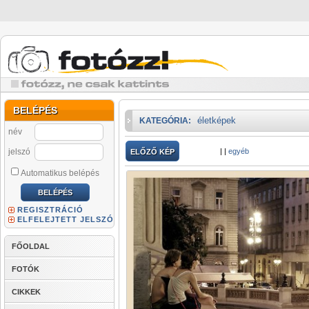
BELÉPÉS
életképek
KATEGÓRIA:
név
jelszó
|
|
egyéb
ELŐZŐ KÉP
Automatikus belépés
REGISZTRÁCIÓ
ELFELEJTETT JELSZÓ
FŐOLDAL
FOTÓK
CIKKEK