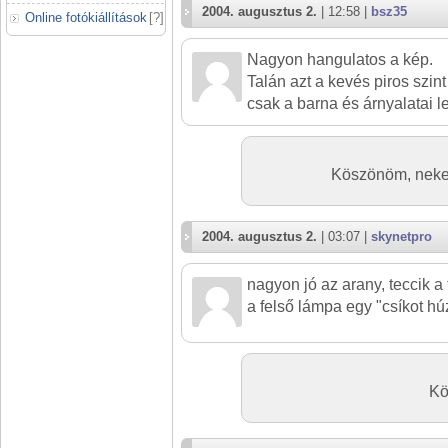
2004. augusztus 2.
| 12:58 |
bsz35
Online fotókiállítások
[
?
]
Nagyon hangulatos a kép.
Talán azt a kevés piros szint
csak a barna és árnyalatai l
Köszönöm, nekem 
2004. augusztus 2.
| 03:07 |
skynetpro
nagyon jó az arany, teccik 
a felső lámpa egy "csíkot hú
Kö