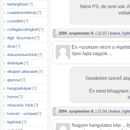
barlangfotók
[
?
]
Némi PS, de nem sok. A
volta
családi/emlékkép
[
?
]
csendélet
[
?
]
csillagászat/égbolt
[
?
]
2004. szeptember 8.
| 22:07 |
kobra_ligh
digit. illusztráció
[
?
]
divat
[
?
]
Én +szoktam nézni a régebbi 
ilyen fajta vagyok ...
dokumentumfotók
[
?
]
életképek
[
?
]
elkapott pillanatok
[
?
]
Gondolom szerző alapj
glamour
[
?
]
hangulatképek
[
?
]
Én most kihagytam p
humor
[
?
]
h
infravörös fotók
[
?
]
2004. szeptember 8.
| 21:58 |
kobra_ligh
koncert - színpad
[
?
]
légifotók
[
?
]
Nagyon hangulatos kép ... I