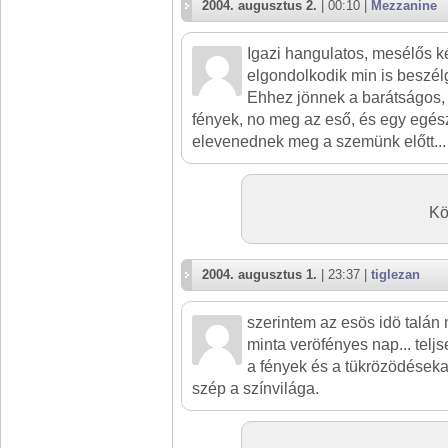
2004. augusztus 2.
| 00:10 |
Mezzanine
Igazi hangulatos, mesélős k
elgondolkodik min is beszél
Ehhez jönnek a barátságos, 
fények, no meg az eső, és egy egész
elevenednek meg a szemünk előtt... 
Kö
2004. augusztus 1.
| 23:37 |
tiglezan
szerintem az esös idö talán 
minta veröfényes nap... teljs
a fények és a tükrözödéseka
szép a színvilága.