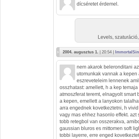
dícséretet érdemel.
Levels, szaturáció
2004. augusztus 1.
| 20:54 |
ImmortalSin
nem akarok beleronditani az
utomunkak vannak a kepen 
eszreveteleim lennenek amik
osszhatast: amellett, h a kep temaj
atmoszferat teremt, elnagyolt smart 
a kepen, emellett a lanyokon talalha
arra engednek kovetkeztetni, h vivid
vagy mas ehhez hasonlo effekt. azt 
tobb retegbol van osszerakva, amibo
gaussian bluros es mittomen soft li
tobbi layerre, erre enged kovetkezte