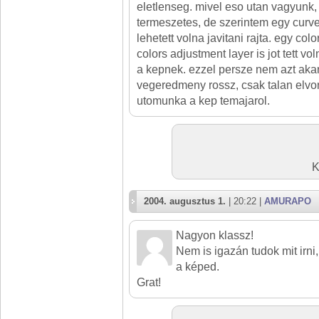
eletlenseg. mivel eso utan vagyunk,
termeszetes, de szerintem egy curve
lehetett volna javitani rajta. egy col
colors adjustment layer is jot tett v
a kepnek. ezzel persze nem azt aka
vegeredmeny rossz, csak talan elvon
utomunka a kep temajarol.
K
2004. augusztus 1.
| 20:22 |
AMURAPO
Nagyon klassz!
Nem is igazán tudok mit irn
a képed.
Grat!