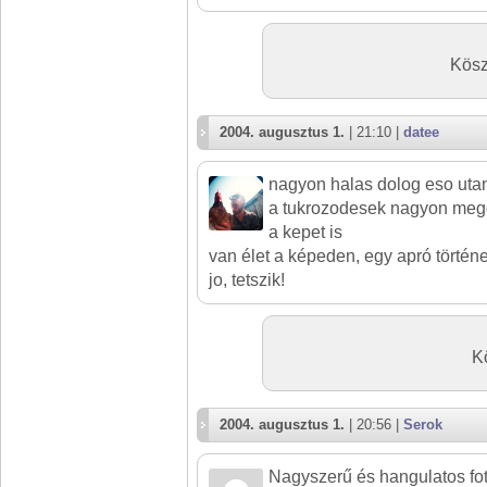
Kösz
2004. augusztus 1.
| 21:10 |
datee
nagyon halas dolog eso utan
a tukrozodesek nagyon megdo
a kepet is
van élet a képeden, egy apró történ
jo, tetszik!
K
2004. augusztus 1.
| 20:56 |
Serok
Nagyszerű és hangulatos fot