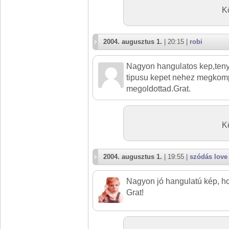
K
2004. augusztus 1.
| 20:15 |
robi
Nagyon hangulatos kep,teny
tipusu kepet nehez megkompo
megoldottad.Grat.
K
2004. augusztus 1.
| 19:55 |
szódás love
Nagyon jó hangulatú kép, h
Grat!