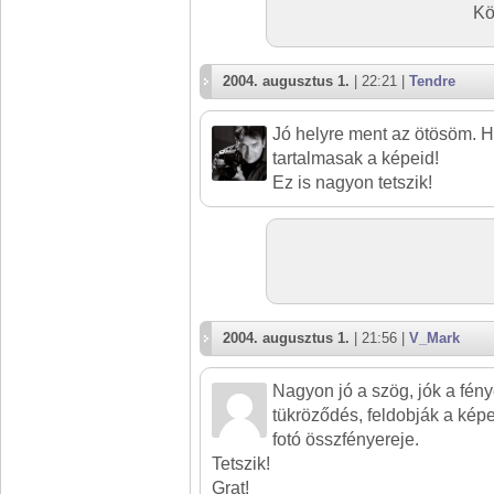
Kö
2004. augusztus 1.
| 22:21 |
Tendre
Jó helyre ment az ötösöm. 
tartalmasak a képeid!
Ez is nagyon tetszik!
2004. augusztus 1.
| 21:56 |
V_Mark
Nagyon jó a szög, jók a fény
tükröződés, feldobják a kép
fotó összfényereje.
Tetszik!
Grat!