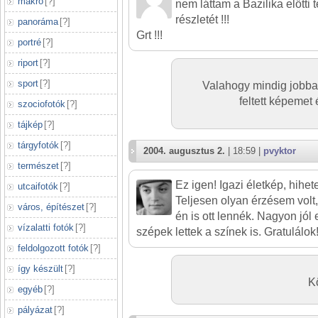
makró
[
?
]
nem láttam a Bazilika előtti 
részletét !!!
panoráma
[
?
]
Grt !!!
portré
[
?
]
riport
[
?
]
sport
[
?
]
Valahogy mindig jobba
feltett képemet é
szociofotók
[
?
]
tájkép
[
?
]
tárgyfotók
[
?
]
2004. augusztus 2.
| 18:59 |
pvyktor
természet
[
?
]
Ez igen! Igazi életkép, hihete
utcaifotók
[
?
]
Teljesen olyan érzésem volt
város, építészet
[
?
]
én is ott lennék. Nagyon jól 
vízalatti fotók
[
?
]
szépek lettek a színek is. Gratulálok
feldolgozott fotók
[
?
]
így készült
[
?
]
K
egyéb
[
?
]
pályázat
[
?
]