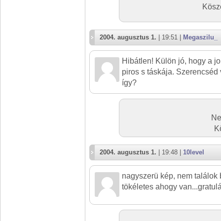
Köszö
2004. augusztus 1.
| 19:51 |
Megaszilu_
Hibátlen! Külön jó, hogy a j
piros s táskája. Szerencséd 
így?
Ne
K
2004. augusztus 1.
| 19:48 |
10level
nagyszerü kép, nem találok 
tökéletes ahogy van...gratul