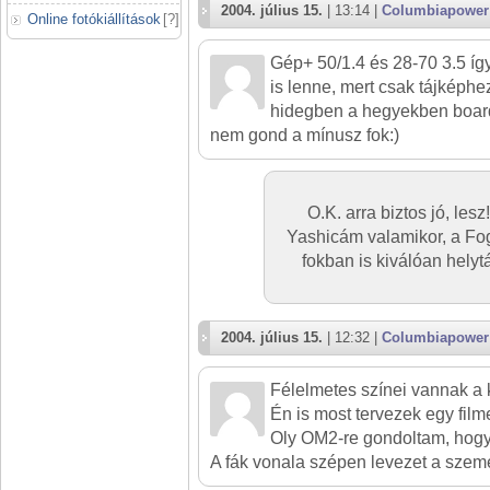
2004. július 15.
| 13:14 |
Columbiapower
Online fotókiállítások
[
?
]
Gép+ 50/1.4 és 28-70 3.5 í
is lenne, mert csak tájképh
hidegben a hegyekben boar
nem gond a mínusz fok:)
O.K. arra biztos jó, les
Yashicám valamikor, a Fo
fokban is kiválóan helyt
2004. július 15.
| 12:32 |
Columbiapower
Félelmetes színei vannak a
Én is most tervezek egy film
Oly OM2-re gondoltam, hogy 
A fák vonala szépen levezet a szem