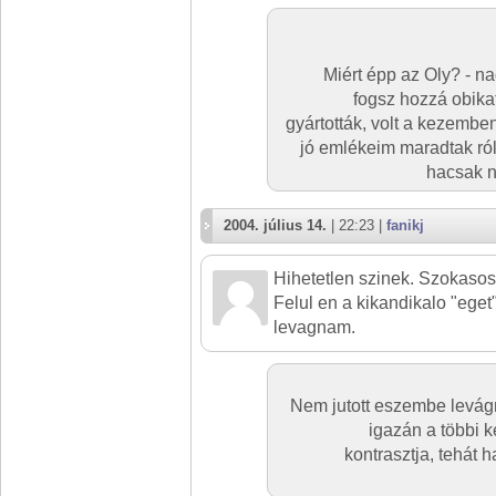
Miért épp az Oly? - n
fogsz hozzá obika
gyártották, volt a kezembe
jó emlékeim maradtak ró
hacsak n
2004. július 14.
| 22:23 |
fanikj
Hihetetlen szinek. Szokaso
Felul en a kikandikalo "eget
levagnam.
Nem jutott eszembe levágn
igazán a többi 
kontrasztja, tehát 