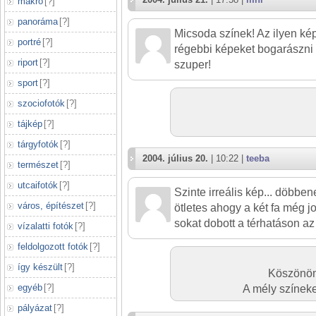
makró
[
?
]
panoráma
[
?
]
Micsoda színek! Az ilyen ké
portré
[
?
]
régebbi képeket bogarászni :
riport
[
?
]
szuper!
sport
[
?
]
szociofotók
[
?
]
tájkép
[
?
]
tárgyfotók
[
?
]
2004. július 20.
| 10:22 |
teeba
természet
[
?
]
utcaifotók
[
?
]
Szinte irreális kép... döbbe
város, építészet
[
?
]
ötletes ahogy a két fa még jo
sokat dobott a térhatáson az 
vízalatti fotók
[
?
]
feldolgozott fotók
[
?
]
így készült
[
?
]
Köszönöm
egyéb
[
?
]
A mély színeke
pályázat
[
?
]