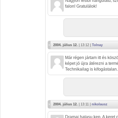
Nagyon festői hangulatú, sz
falon! Gratulálok!
2004. július 12.
| 13:12 |
Tolnay
Már régen jártam itt és kös
képet jó újra átérezni a term
Technikailag is kifogástalan.
2004. július 12.
| 13:11 |
nikolausz
Dramai hatasu kep. A keret o