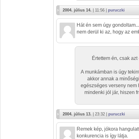
2004. július 14.
| 11:56 |
puruczki
Hát én sem úgy gondoltam...
nem derül ki az, hogy az em
Értettem én, csak az
A munkámban is úgy tekin
akkor annak a minőségi 
egészséges verseny nem ha
mindenki jól jár, hiszen 
2004. július 13.
| 23:32 |
puruczki
Remek kép, jókora hangulatt
konkurencia is így látja.