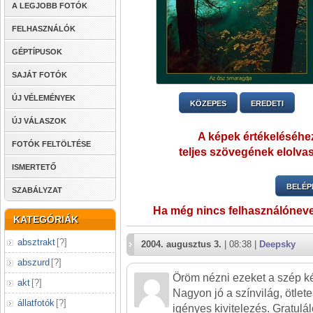
A LEGJOBB FOTÓK
FELHASZNÁLÓK
GÉPTÍPUSOK
SAJÁT FOTÓK
ÚJ VÉLEMÉNYEK
KÖZEPES
EREDETI
ÚJ VÁLASZOK
A képek értékeléséhez
FOTÓK FELTÖLTÉSE
teljes szövegének elolvas
ISMERTETŐ
BELÉP
SZABÁLYZAT
Ha még nincs felhasználónev
KATEGÓRIÁK
absztrakt
[
?
]
2004. augusztus 3.
| 08:38 |
Deepsky
abszurd
[
?
]
Öröm nézni ezeket a szép k
akt
[
?
]
Nagyon jó a színvilág, ötlet
állatfotók
[
?
]
igényes kivitelezés. Gratulál