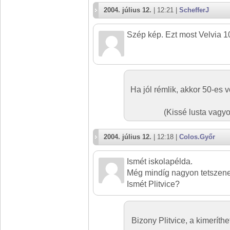
2004. július 12.
| 12:21 |
SchefferJ
Szép kép. Ezt most Velvia 1
Ha jól rémlik, akkor 50-es v
(Kissé lusta vagy
2004. július 12.
| 12:18 |
Colos.Győr
Ismét iskolapélda.
Még mindíg nagyon tetszene
Ismét Plitvice?
Bizony Plitvice, a kimeríthe