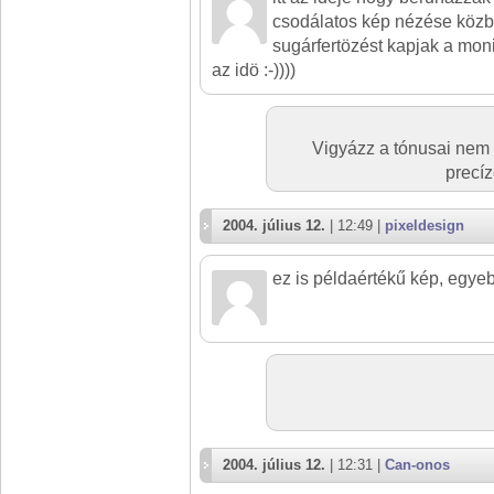
csodálatos kép nézése köz
sugárfertözést kapjak a moni
az idö :-))))
Vigyázz a tónusai nem
precíz
2004. július 12.
| 12:49 |
pixeldesign
ez is példaértékű kép, egy
2004. július 12.
| 12:31 |
Can-onos