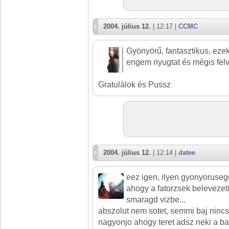
2004. július 12.
| 12:17 |
CCMC
Gyönyörű, fantasztikus, eze
engem nyugtat és mégis felv
Gratulálok és Pussz
2004. július 12.
| 12:14 |
datee
eez igen, ilyen gyonyoruseget
ahogy a fatorzsek belevezet
smaragd vizbe...
abszolut nem sotet, semmi baj nincs
nagyonjo ahogy teret adsz neki a b