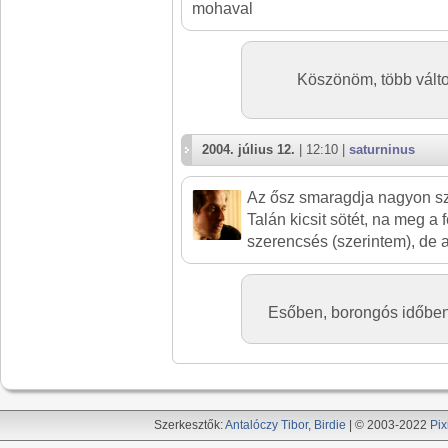
mohaval
Köszönöm, több válto
2004. július 12.
| 12:10 |
saturninus
Az ősz smaragdja nagyon s
Talán kicsit sötét, na meg a 
szerencsés (szerintem), de a
Esőben, borongós időben,
Szerkesztők:
Antalóczy Tibor
,
Birdie
| © 2003-2022
Pix