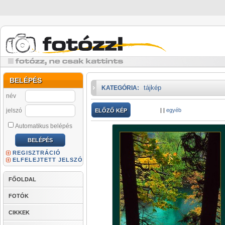
BELÉPÉS
tájkép
KATEGÓRIA:
név
jelszó
|
|
egyéb
ELŐZŐ KÉP
Automatikus belépés
REGISZTRÁCIÓ
ELFELEJTETT JELSZÓ
FŐOLDAL
FOTÓK
CIKKEK