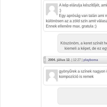
A kép elárulja készítőjét, a
:)
Egy apróság van talán ami n
különösen az a zöld szín amit választ
Ennek ellenére max. gratula :)
Köszönöm, a keret színét 
kiemeli a képet, de ez eg
2004. július 12.
| 12:27 |
playboma
gyönyűrek a színek nagyon 
kompozíció is remek