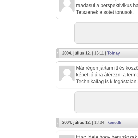
raadasul a perspektivikus ha
Tetszenek a sotet tonusok.
2004. július 12.
| 13:11 |
Tolnay
Már régen jártam itt és kös
képet jó újra átérezni a term
Technikailag is kifogástalan.
2004. július 12.
| 13:04 |
kenedli
itt az ideje hogy beruházzak 