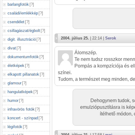
barlangfotók
[
?
]
családi/emlékkép
[
?
]
csendélet
[
?
]
csillagászat/égbolt
[
?
]
2004. július 25.
| 22:14 |
Serok
digit. illusztráció
[
?
]
divat
[
?
]
Álomszép.
dokumentumfotók
[
?
]
Te nem tudsz rosszkor menni 
életképek
[
?
]
Pompás a kompzíciója és elk
színei.
elkapott pillanatok
[
?
]
Tudom, a természet meg minden, de a
glamour
[
?
]
hangulatképek
[
?
]
Dehogynem tudok, ső
humor
[
?
]
emulziópusztításra is ké
infravörös fotók
[
?
]
ítélhető módon,
koncert - színpad
[
?
]
légifotók
[
?
]
2004. július 21.
| 17:58 |
mni