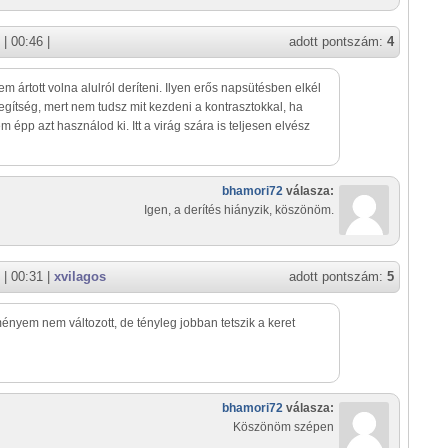
| 00:46 |
adott pontszám:
4
nem ártott volna alulról deríteni. Ilyen erős napsütésben elkél
egítség, mert nem tudsz mit kezdeni a kontrasztokkal, ha
m épp azt használod ki. Itt a virág szára is teljesen elvész
bhamori72
válasza:
Igen, a derítés hiányzik, köszönöm.
| 00:31 |
xvilagos
adott pontszám:
5
ényem nem változott, de tényleg jobban tetszik a keret
bhamori72
válasza:
Köszönöm szépen