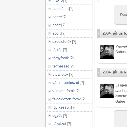
makró
[
?
]
panoráma
[
?
]
Kösz
portré
[
?
]
riport
[
?
]
sport
[
?
]
2004. július 6.
szociofotók
[
?
]
Megyek a
tájkép
[
?
]
Gabes
tárgyfotók
[
?
]
természet
[
?
]
2004. július 6.
utcaifotók
[
?
]
város, építészet
[
?
]
Ez igen
vízalatti fotók
[
?
]
szerint
dimenzi
feldolgozott fotók
[
?
]
Gabes
így készült
[
?
]
egyéb
[
?
]
pályázat
[
?
]