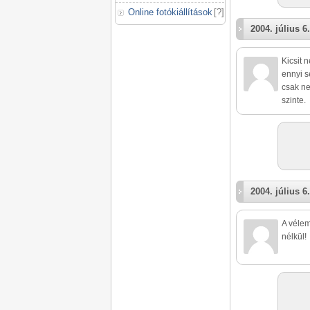
Online fotókiállítások
[
?
]
2004. július 6.
Kicsit 
ennyi s
csak ne
szinte.
2004. július 6.
A vélem
nélkül!