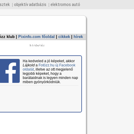
esztek
objektív adatbázis
elektromos autó
ózz klub
|
Pixinfo.com főoldal
|
cikkek
|
hírek
Ha kedveled a jó képeket, akkor
Lájkold
a
Fotózz.hu új Facebook
oldalát
, illetve az ott megjelenő
legjobb képeket, hogy a
barátaidnak is legyen minden nap
miben gyönyörködniük.