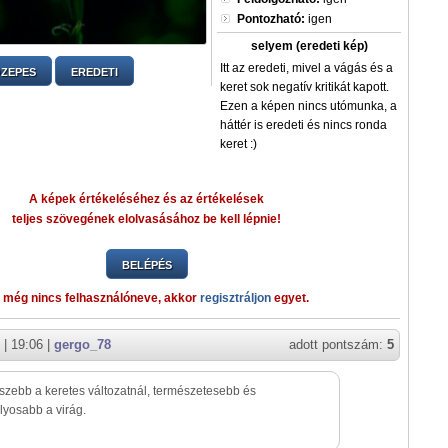
Pontozható:
igen
selyem (eredeti kép)
Itt az eredeti, mivel a vágás és a
ZEPES
EREDETI
keret sok negatív kritikát kapott.
Ezen a képen nincs utómunka, a
háttér is eredeti és nincs ronda
keret :)
A képek értékeléséhez és az értékelések
teljes szövegének elolvasásához be kell lépnie!
BELÉPÉS
 még nincs felhasználóneve, akkor
regisztráljon
egyet.
| 19:06 |
gergo_78
adott pontszám:
5
szebb a keretes változatnál, természetesebb és
yosabb a virág.