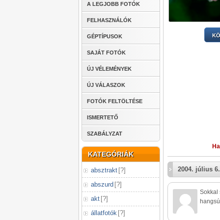
A LEGJOBB FOTÓK
FELHASZNÁLÓK
KÖ
GÉPTÍPUSOK
SAJÁT FOTÓK
ÚJ VÉLEMÉNYEK
ÚJ VÁLASZOK
FOTÓK FELTÖLTÉSE
ISMERTETŐ
SZABÁLYZAT
Ha
KATEGÓRIÁK
2004. július 6.
absztrakt
[
?
]
abszurd
[
?
]
Sokkal 
akt
[
?
]
hangsúl
állatfotók
[
?
]