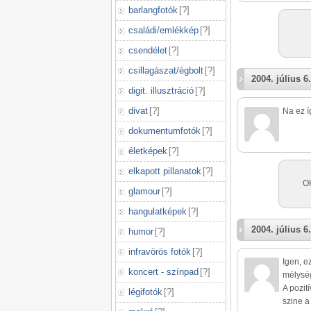
barlangfotók
[
?
]
családi/emlékkép
[
?
]
csendélet
[
?
]
csillagászat/égbolt
[
?
]
2004. július 6.
digit. illusztráció
[
?
]
divat
[
?
]
Na ez í
dokumentumfotók
[
?
]
életképek
[
?
]
elkapott pillanatok
[
?
]
OK
glamour
[
?
]
hangulatképek
[
?
]
2004. július 6.
humor
[
?
]
infravörös fotók
[
?
]
Igen, e
koncert - színpad
[
?
]
mélység
A pozit
légifotók
[
?
]
szine a 