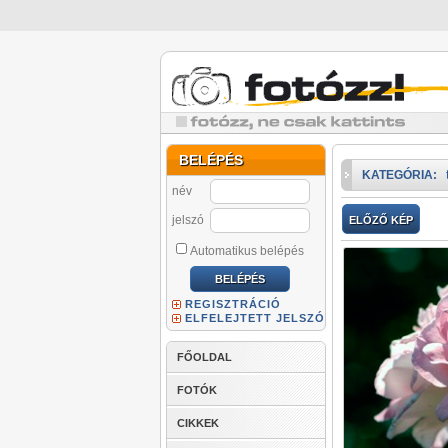
BELÉPÉS
KATEGÓRIA:
név
jelszó
ELŐZŐ KÉP
Automatikus belépés
REGISZTRÁCIÓ
ELFELEJTETT JELSZÓ
FŐOLDAL
FOTÓK
CIKKEK