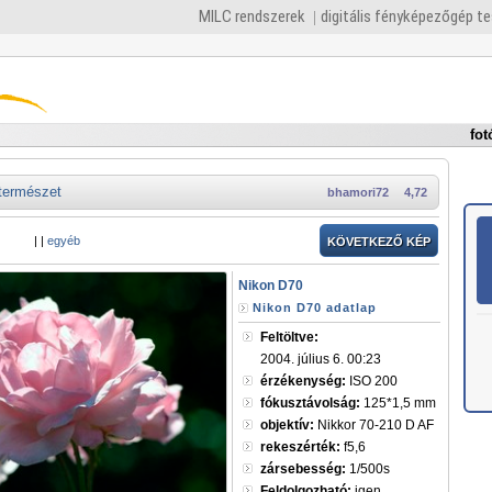
MILC rendszerek
digitális fényképezőgép t
fot
természet
bhamori72
4,72
|
|
egyéb
KÖVETKEZŐ KÉP
Nikon D70
Nikon D70 adatlap
Feltöltve:
2004. július 6. 00:23
érzékenység:
ISO 200
fókusztávolság:
125*1,5 mm
objektív:
Nikkor 70-210 D AF
rekeszérték:
f5,6
zársebesség:
1/500s
Feldolgozható:
igen