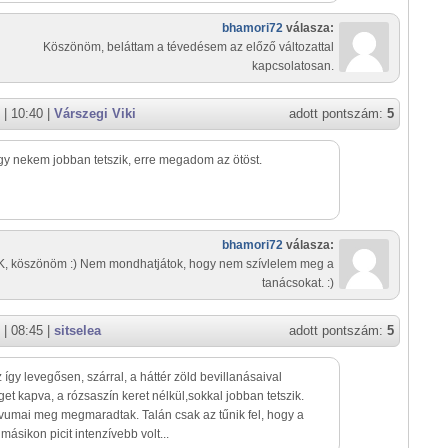
bhamori72
válasza:
Köszönöm, beláttam a tévedésem az előző változattal
kapcsolatosan.
| 10:40 |
Várszegi Viki
adott pontszám:
5
gy nekem jobban tetszik, erre megadom az ötöst.
bhamori72
válasza:
, köszönöm :) Nem mondhatjátok, hogy nem szívlelem meg a
tanácsokat. :)
| 08:45 |
sitselea
adott pontszám:
5
z így levegősen, szárral, a háttér zöld bevillanásaival
et kapva, a rózsaszín keret nélkül,sokkal jobban tetszik.
ívumai meg megmaradtak. Talán csak az tűnik fel, hogy a
másikon picit intenzívebb volt...