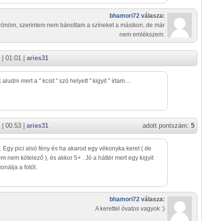
bhamori72
válasza:
önöm, szerintem nem bánottam a színeket a másikon, de már
nem emlékszem.
| 01:01 |
aries31
ludni mert a " kcsit " szó helyett " kigyit " írtam....
| 00:53 |
aries31
adott pontszám:
5
. Egy pici alsó fény és ha akarod egy vékonyka keret ( de
em nem kötelező ), és akkor 5+ . Jó a háttér mert egy kigyit
onálja a fotót.
bhamori72
válasza:
A kerettel óvatos vagyok :)