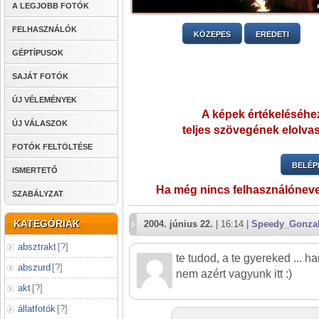
A LEGJOBB FOTÓK
FELHASZNÁLÓK
KÖZEPES
EREDETI
GÉPTÍPUSOK
SAJÁT FOTÓK
ÚJ VÉLEMÉNYEK
A képek értékeléséhez
ÚJ VÁLASZOK
teljes szövegének elolvas
FOTÓK FELTÖLTÉSE
BELÉP
ISMERTETŐ
Ha még nincs felhasználónev
SZABÁLYZAT
KATEGÓRIÁK
2004. június 22.
| 16:14 |
Speedy_Gonza
absztrakt
[
?
]
te tudod, a te gyereked ... h
abszurd
[
?
]
nem azért vagyunk itt :)
akt
[
?
]
állatfotók
[
?
]