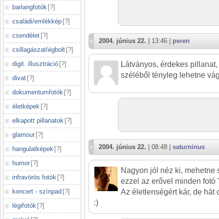
barlangfotók
[
?
]
családi/emlékkép
[
?
]
csendélet
[
?
]
2004. június 22.
| 13:46 |
peren
csillagászat/égbolt
[
?
]
digit. illusztráció
[
?
]
Látványos, érdekes pillanat,
széléből tényleg lehetne vá
divat
[
?
]
dokumentumfotók
[
?
]
életképek
[
?
]
elkapott pillanatok
[
?
]
glamour
[
?
]
2004. június 22.
| 08:48 |
saturninus
hangulatképek
[
?
]
humor
[
?
]
Nagyon jól néz ki, mehetne 
infravörös fotók
[
?
]
ezzel az erővel minden fotó "e
koncert - színpad
[
?
]
Az életlenségért kár, de hát 
:)
légifotók
[
?
]