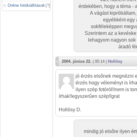
Online fotókiállítások
[
?
]
érdekében, hogy a téma - a 
A vágást kipróbáltam,
egyébként egy á
sokféleképpen megvág
Szerintem az a kevéske s
lehagyom nagyon sok l
áradó fé
2004. június 22.
| 00:14 |
Hollósy
jó érzés elsőnek megnézni 
érzés hogy véleményt is írha
ilyen szép fotóról!!nem is to
írhak!!egyszerűen szép!!grat
Hollósy D.
mindig jó elsőre ilyen é