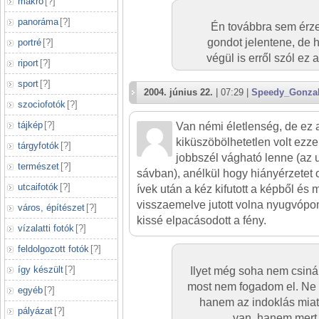
makró
[
?
]
panoráma
[
?
]
Én továbbra sem érze
gondot jelentene, de 
portré
[
?
]
végül is erről szól ez
riport
[
?
]
sport
[
?
]
2004. június 22.
| 07:29 |
Speedy_Gonza
szociofotók
[
?
]
tájkép
[
?
]
Van némi életlenség, de ez 
kiküszöbölhetetlen volt ezze
tárgyfotók
[
?
]
jobbszél vágható lenne (az u
természet
[
?
]
sávban), anélkül hogy hiányérzetet 
utcaifotók
[
?
]
ívek után a kéz kifutott a képből és 
visszaemelve jutott volna nyugvópon
város, építészet
[
?
]
kissé elpacásodott a fény.
vízalatti fotók
[
?
]
feldolgozott fotók
[
?
]
így készült
[
?
]
Ilyet még soha nem csinál
most nem fogadom el. Ne é
egyéb
[
?
]
hanem az indoklás miat
pályázat
[
?
]
van, hanem mert 