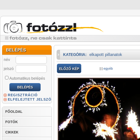
BELÉPÉS
elkapott pillanatok
KATEGÓRIA:
név
jelszó
|
|
egyéb
ELŐZŐ KÉP
Automatikus belépés
REGISZTRÁCIÓ
ELFELEJTETT JELSZÓ
FŐOLDAL
FOTÓK
CIKKEK