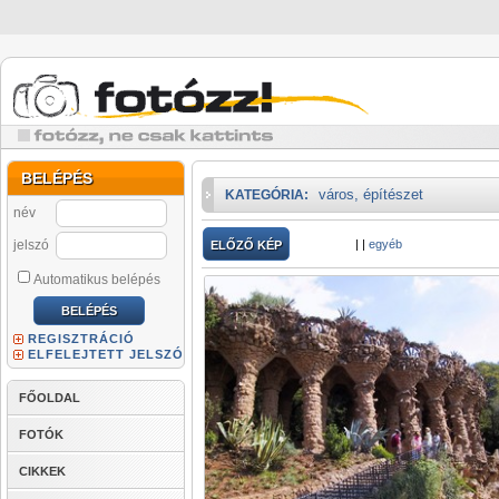
BELÉPÉS
város, építészet
KATEGÓRIA:
név
jelszó
|
|
egyéb
ELŐZŐ KÉP
Automatikus belépés
REGISZTRÁCIÓ
ELFELEJTETT JELSZÓ
FŐOLDAL
FOTÓK
CIKKEK