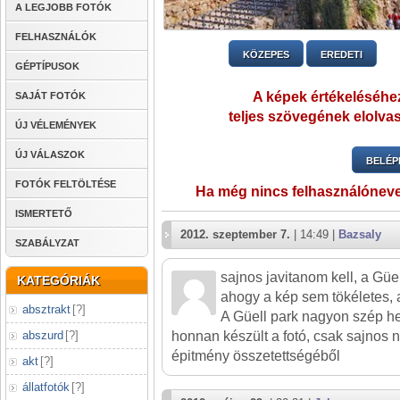
A LEGJOBB FOTÓK
FELHASZNÁLÓK
KÖZEPES
EREDETI
GÉPTÍPUSOK
A képek értékeléséhez
SAJÁT FOTÓK
teljes szövegének elolvas
ÚJ VÉLEMÉNYEK
ÚJ VÁLASZOK
BELÉP
FOTÓK FELTÖLTÉSE
Ha még nincs felhasználónev
ISMERTETŐ
2012. szeptember 7.
| 14:49 |
Bazsaly
SZABÁLYZAT
sajnos javitanom kell, a Güell
KATEGÓRIÁK
ahogy a kép sem tökéletes, 
absztrakt
[
?
]
A Güell park nagyon szép h
honnan készült a fotó, csak sajnos 
abszurd
[
?
]
épitmény összetettségéből
akt
[
?
]
állatfotók
[
?
]