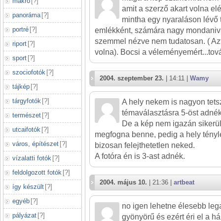
makró
[
?
]
amit a szerző akart volna elé
panoráma
[
?
]
mintha egy nyaraláson lévő t
portré
[
?
]
emlékként, számára nagy mondanival
szemmel nézve nem tudatosan. ( Azt
riport
[
?
]
volna). Bocsi a véleményemért...továb
sport
[
?
]
szociofotók
[
?
]
2004. szeptember 23.
| 14:11 |
Wamy
tájkép
[
?
]
tárgyfotók
[
?
]
A hely nekem is nagyon tetsz
témaválasztásra 5-öst adnék
természet
[
?
]
De a kép nem igazán sikerül
utcaifotók
[
?
]
megfogna benne, pedig a hely tény
város, építészet
[
?
]
bizosan felejthetetlen neked.
A fotóra én is 3-ast adnék.
vízalatti fotók
[
?
]
feldolgozott fotók
[
?
]
2004. május 10.
| 21:36 |
artbeat
így készült
[
?
]
egyéb
[
?
]
no igen lehetne élesebb leg
pályázat
[
?
]
gyönyörű és ezért éri el a hárma