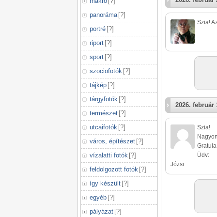
makró
[
?
]
panoráma
[
?
]
Szia! Az
portré
[
?
]
riport
[
?
]
sport
[
?
]
szociofotók
[
?
]
tájkép
[
?
]
tárgyfotók
[
?
]
2026. február 
természet
[
?
]
utcaifotók
[
?
]
Szia!
Nagyon 
város, építészet
[
?
]
Gratula
vízalatti fotók
[
?
]
Üdv:
Józsi
feldolgozott fotók
[
?
]
így készült
[
?
]
egyéb
[
?
]
pályázat
[
?
]