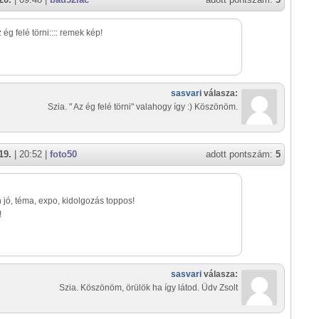
 ég felé törni:::: remek kép!
sasvari
válasza:
Szia. " Az ég felé törni" valahogy így :) Köszönöm.
19.
| 20:52 |
foto50
adott pontszám:
5
jó, téma, expo, kidolgozás toppos!
!
sasvari
válasza:
Szia. Köszönöm, örülök ha így látod. Üdv Zsolt