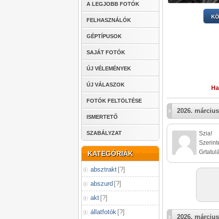
A LEGJOBB FOTÓK
KÖ
FELHASZNÁLÓK
GÉPTÍPUSOK
SAJÁT FOTÓK
ÚJ VÉLEMÉNYEK
ÚJ VÁLASZOK
Ha
FOTÓK FELTÖLTÉSE
2026. március
ISMERTETŐ
SZABÁLYZAT
Szia!
Szerinte
Grtatul
KATEGÓRIÁK
absztrakt
[
?
]
abszurd
[
?
]
akt
[
?
]
állatfotók
[
?
]
2026. március