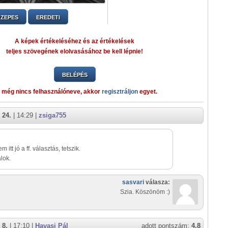
ZEPES
EREDETI
A képek értékeléséhez és az értékelések
teljes szövegének elolvasásához be kell lépnie!
BELÉPÉS
 még nincs felhasználóneve, akkor
regisztráljon
egyet.
 24.
| 14:29 |
zsiga755
m itt jó a ff. választás, tetszik.
álok.
sasvari
válasza:
Szia. Köszönöm :)
 8.
| 17:10 |
Havasi Pál
adott pontszám:
4,8