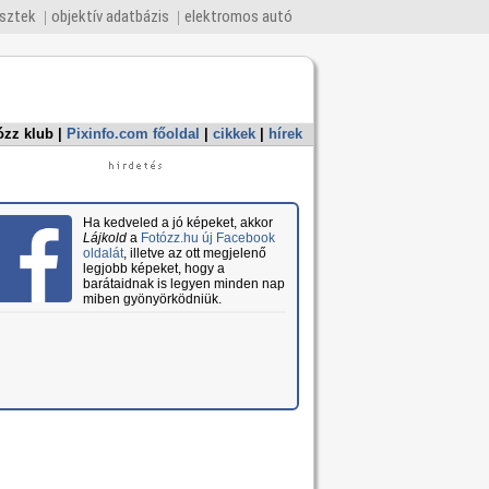
esztek
objektív adatbázis
elektromos autó
ózz klub
|
Pixinfo.com főoldal
|
cikkek
|
hírek
Ha kedveled a jó képeket, akkor
Lájkold
a
Fotózz.hu új Facebook
oldalát
, illetve az ott megjelenő
legjobb képeket, hogy a
barátaidnak is legyen minden nap
miben gyönyörködniük.