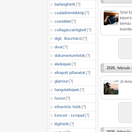
barlangfotók
[
?
]
Szia! E
családi/emlékkép
[
?
]
képet b
csendélet
[
?
]
bérház 
kopotta
csillagászat/égbolt
[
?
]
digit. illusztráció
[
?
]
divat
[
?
]
dokumentumfotók
[
?
]
életképek
[
?
]
2026. február 
elkapott pillanatok
[
?
]
glamour
[
?
]
Jó téma
hangulatképek
[
?
]
humor
[
?
]
infravörös fotók
[
?
]
koncert - színpad
[
?
]
légifotók
[
?
]
2026. február 