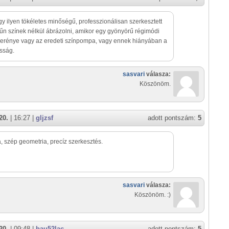
gy ilyen tökéletes minőségű, professzionálisan szerkesztett
űn színek nélkül ábrázolni, amikor egy gyönyörű régimódi
erénye vagy az eredeti színpompa, vagy ennek hiányában a
sság.
sasvari
válasza:
Köszönöm.
20.
| 16:27 |
gljzsf
adott pontszám:
5
, szép geometria, precíz szerkesztés.
sasvari
válasza:
Köszönöm. :)
20.
| 09:48 |
bau52lac
adott pontszám:
5