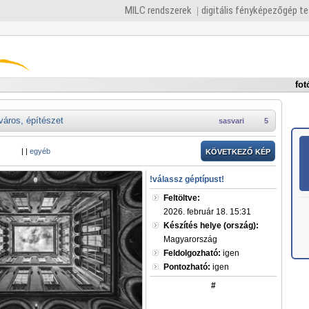
MILC rendszerek
digitális fényképezőgép t
fot
város, építészet
sasvari
5
|
|
egyéb
KÖVETKEZŐ KÉP
!válassz géptípust!
Feltöltve:
2026. február 18. 15:31
Készítés helye (ország):
Magyarország
Feldolgozható:
igen
Pontozható:
igen
#