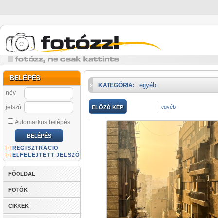
BELÉPÉS
egyéb
KATEGÓRIA:
név
jelszó
|
|
egyéb
ELŐZŐ KÉP
Automatikus belépés
REGISZTRÁCIÓ
ELFELEJTETT JELSZÓ
FŐOLDAL
FOTÓK
CIKKEK