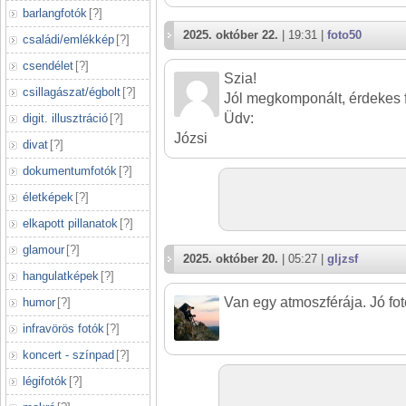
barlangfotók
[
?
]
2025. október 22.
| 19:31 |
foto50
családi/emlékkép
[
?
]
csendélet
[
?
]
Szia!
csillagászat/égbolt
[
?
]
Jól megkomponált, érdekes f
Üdv:
digit. illusztráció
[
?
]
Józsi
divat
[
?
]
dokumentumfotók
[
?
]
életképek
[
?
]
elkapott pillanatok
[
?
]
glamour
[
?
]
2025. október 20.
| 05:27 |
gljzsf
hangulatképek
[
?
]
Van egy atmoszférája. Jó fot
humor
[
?
]
infravörös fotók
[
?
]
koncert - színpad
[
?
]
légifotók
[
?
]