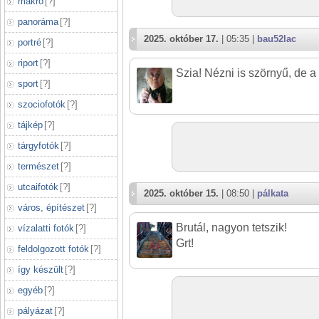
makró
[
?
]
panoráma
[
?
]
2025. október 17.
| 05:35 |
bau52lac
portré
[
?
]
riport
[
?
]
Szia! Nézni is szörnyű, de a 
sport
[
?
]
szociofotók
[
?
]
tájkép
[
?
]
tárgyfotók
[
?
]
természet
[
?
]
utcaifotók
[
?
]
2025. október 15.
| 08:50 |
pálkata
város, építészet
[
?
]
Brutál, nagyon tetszik!
vízalatti fotók
[
?
]
Grt!
feldolgozott fotók
[
?
]
így készült
[
?
]
egyéb
[
?
]
pályázat
[
?
]