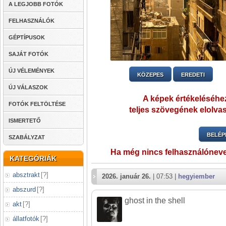
A LEGJOBB FOTÓK
FELHASZNÁLÓK
GÉPTÍPUSOK
SAJÁT FOTÓK
ÚJ VÉLEMÉNYEK
KÖZEPES
EREDETI
ÚJ VÁLASZOK
A képek értékeléséhez
FOTÓK FELTÖLTÉSE
teljes szövegének elolvas
ISMERTETŐ
BELÉP
SZABÁLYZAT
Ha még nincs felhasználónev
KATEGÓRIÁK
absztrakt
[
?
]
2026. január 26.
| 07:53 |
hegyiember
abszurd
[
?
]
ghost in the shell
akt
[
?
]
állatfotók
[
?
]