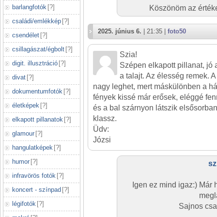
barlangfotók
[
?
]
Köszönöm az értékel
családi/emlékkép
[
?
]
2025. június 6.
| 21:35 |
foto50
csendélet
[
?
]
csillagászat/égbolt
[
?
]
Szia!
digit. illusztráció
[
?
]
Szépen elkapott pillanat, jó 
a talajt. Az élesség remek. A
divat
[
?
]
nagy leghet, mert máskülönben a hát
dokumentumfotók
[
?
]
fények kissé már erősek, eléggé fen
életképek
[
?
]
és a bal szárnyon látszik elsősorban.
klassz.
elkapott pillanatok
[
?
]
Üdv:
glamour
[
?
]
Józsi
hangulatképek
[
?
]
humor
[
?
]
sz
infravörös fotók
[
?
]
Igen ez mind igaz:) Már 
koncert - színpad
[
?
]
megl
légifotók
[
?
]
Sajnos csak