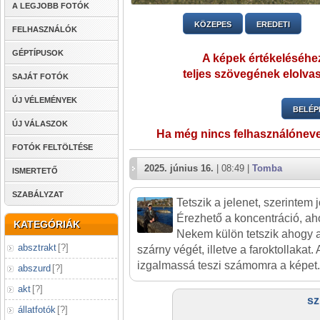
A LEGJOBB FOTÓK
KÖZEPES
EREDETI
FELHASZNÁLÓK
GÉPTÍPUSOK
A képek értékeléséhez
teljes szövegének elolvas
SAJÁT FOTÓK
ÚJ VÉLEMÉNYEK
BELÉP
ÚJ VÁLASZOK
Ha még nincs felhasználónev
FOTÓK FELTÖLTÉSE
2025. június 16.
| 08:49 |
Tomba
ISMERTETŐ
SZABÁLYZAT
Tetszik a jelenet, szerintem j
Érezhető a koncentráció, aho
KATEGÓRIÁK
Nekem külön tetszik ahogy a
absztrakt
[
?
]
szárny végét, illetve a faroktollakat.
izgalmassá teszi számomra a képet. J
abszurd
[
?
]
akt
[
?
]
sz
állatfotók
[
?
]