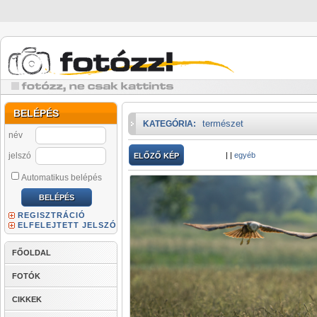
BELÉPÉS
természet
KATEGÓRIA:
név
jelszó
|
|
egyéb
ELŐZŐ KÉP
Automatikus belépés
REGISZTRÁCIÓ
ELFELEJTETT JELSZÓ
FŐOLDAL
FOTÓK
CIKKEK