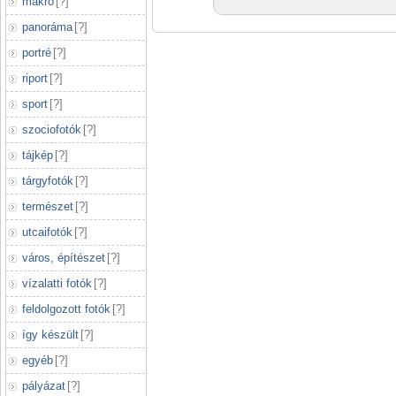
makró
[
?
]
panoráma
[
?
]
portré
[
?
]
riport
[
?
]
sport
[
?
]
szociofotók
[
?
]
tájkép
[
?
]
tárgyfotók
[
?
]
természet
[
?
]
utcaifotók
[
?
]
város, építészet
[
?
]
vízalatti fotók
[
?
]
feldolgozott fotók
[
?
]
így készült
[
?
]
egyéb
[
?
]
pályázat
[
?
]