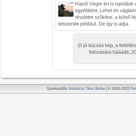
Hajrá! Végre én is ispirálok v
egyébként. Lehet én vágtam
részletre szűkítve, a külső 
tetszenek például. De így is adja.
:D jó búcsús kép, a feltölté
fotózására háááátt..20
Szerkesztők:
Antalóczy Tibor
,
Birdie
| © 2003-2022
Pix