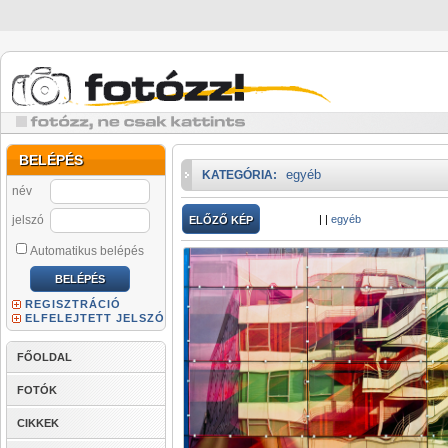
BELÉPÉS
egyéb
KATEGÓRIA:
név
jelszó
|
|
egyéb
ELŐZŐ KÉP
Automatikus belépés
REGISZTRÁCIÓ
ELFELEJTETT JELSZÓ
FŐOLDAL
FOTÓK
CIKKEK