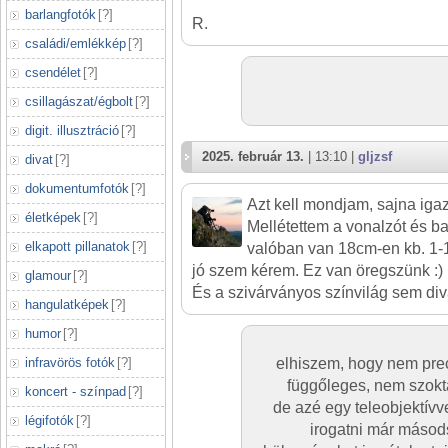
barlangfotók
[
?
]
R.
családi/emlékkép
[
?
]
csendélet
[
?
]
csillagászat/égbolt
[
?
]
digit. illusztráció
[
?
]
2025. február 13.
| 13:10 |
gljzsf
divat
[
?
]
dokumentumfotók
[
?
]
Azt kell mondjam, sajna iga
életképek
[
?
]
Mellétettem a vonalzót és ba
elkapott pillanatok
[
?
]
valóban van 18cm-en kb. 1-1
jó szem kérem. Ez van öregszünk :)
glamour
[
?
]
És a szivárványos színvilág sem div
hangulatképek
[
?
]
humor
[
?
]
infravörös fotók
[
?
]
elhiszem, hogy nem pr
függőleges, nem szokt
koncert - színpad
[
?
]
de azé egy teleobjektívve
légifotók
[
?
]
irogatni már másods