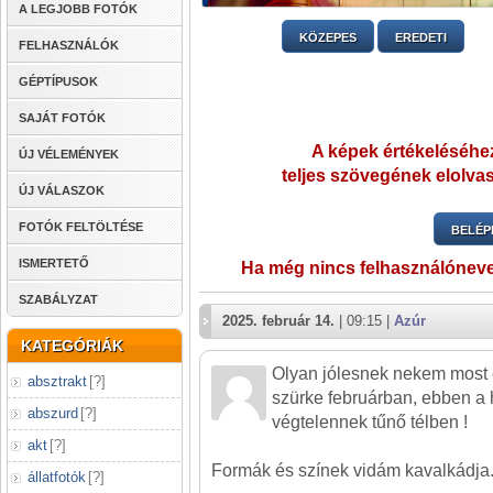
A LEGJOBB FOTÓK
KÖZEPES
EREDETI
FELHASZNÁLÓK
GÉPTÍPUSOK
SAJÁT FOTÓK
A képek értékeléséhez
ÚJ VÉLEMÉNYEK
teljes szövegének elolvas
ÚJ VÁLASZOK
FOTÓK FELTÖLTÉSE
BELÉP
ISMERTETŐ
Ha még nincs felhasználónev
SZABÁLYZAT
2025. február 14.
| 09:15 |
Azúr
KATEGÓRIÁK
Olyan jólesnek nekem most 
absztrakt
[
?
]
szürke februárban, ebben a 
abszurd
[
?
]
végtelennek tűnő télben !
akt
[
?
]
Formák és színek vidám kavalkádja
állatfotók
[
?
]