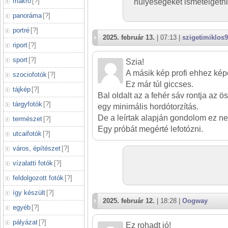
makró
[
?
]
hülyeségeket ismételgetni, 
panoráma
[
?
]
portré
[
?
]
2025. február 13.
| 07:13 |
szigetimiklos
riport
[
?
]
sport
[
?
]
Szia!
A másik kép profi ehhez kép
szociofotók
[
?
]
Ez már túl giccses.
tájkép
[
?
]
Bal oldalt az a fehér sáv rontja az 
tárgyfotók
[
?
]
egy minimális hordótorzítás.
De a leírtak alapján gondolom ez ne
természet
[
?
]
Egy próbát megérté lefotózni.
utcaifotók
[
?
]
város, építészet
[
?
]
vízalatti fotók
[
?
]
feldolgozott fotók
[
?
]
így készült
[
?
]
2025. február 12.
| 18:28 |
Oogway
egyéb
[
?
]
pályázat
[
?
]
Ez rohadt jó!