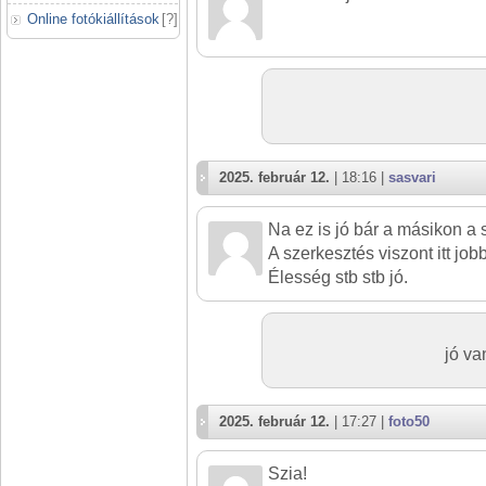
Online fotókiállítások
[
?
]
2025. február 12.
| 18:16 |
sasvari
Na ez is jó bár a másikon a
A szerkesztés viszont itt jobb
Élesség stb stb jó.
jó va
2025. február 12.
| 17:27 |
foto50
Szia!