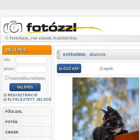
BELÉPÉS
állatfotók
KATEGÓRIA:
név
jelszó
|
|
egyéb
ELŐZŐ KÉP
Automatikus belépés
REGISZTRÁCIÓ
ELFELEJTETT JELSZÓ
FŐOLDAL
FOTÓK
CIKKEK