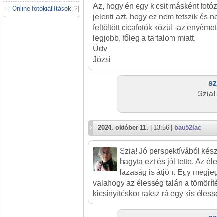
Az, hogy én egy kicsit másként fotó
Online fotókiállítások
[
?
]
jelenti azt, hogy ez nem tetszik és 
feltöltött cicafotók közül -az enyémet
legjobb, főleg a tartalom miatt.
Üdv:
Józsi
sz
Szia!
2024. október 11.
| 13:56 |
bau52lac
Szia! Jó perspektívából kész
hagyta ezt és jól tette. Az él
lazaság is átjön. Egy megj
valahogy az élesség talán a tömörít
kicsinyítéskor raksz rá egy kis éle