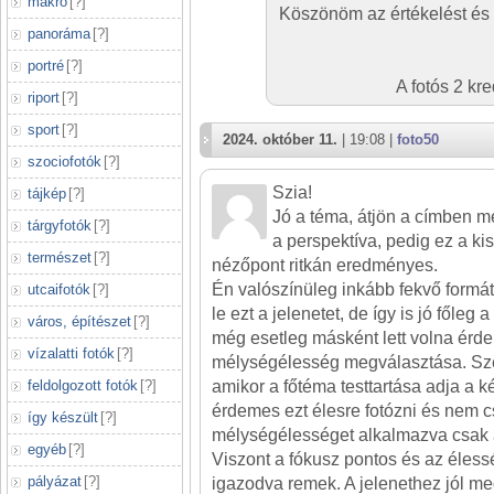
makró
[
?
]
Köszönöm az értékelést és
panoráma
[
?
]
portré
[
?
]
A fotós 2 kr
riport
[
?
]
sport
[
?
]
2024. október 11.
| 19:08 |
foto50
szociofotók
[
?
]
Szia!
tájkép
[
?
]
Jó a téma, átjön a címben me
tárgyfotók
[
?
]
a perspektíva, pedig ez a kis
természet
[
?
]
nézőpont ritkán eredményes.
Én valószínüleg inkább fekvő formá
utcaifotók
[
?
]
le ezt a jelenetet, de így is jó főleg a
város, építészet
[
?
]
még esetleg másként lett volna érde
vízalatti fotók
[
?
]
mélységélesség megválasztása. Sze
feldolgozott fotók
[
?
]
amikor a főtéma testtartása adja a ké
érdemes ezt élesre fotózni és nem c
így készült
[
?
]
mélységélességet alkalmazva csak 
egyéb
[
?
]
Viszont a fókusz pontos és az éles
pályázat
[
?
]
igazodva remek. A jelenethez jól meg