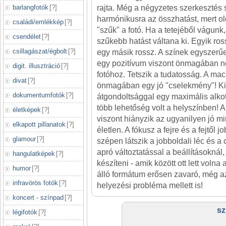
barlangfotók
[
?
]
rajta. Még a négyzetes szerkesztés
harmónikusra az összhatást, mert ol
családi/emlékkép
[
?
]
"szűk" a fotó. Ha a tetejéből vágun
csendélet
[
?
]
szűkebb hatást váltana ki. Egyik ros
csillagászat/égbolt
[
?
]
egy másik rossz. A színek egyszerű
egy pozitívum viszont önmagában n
digit. illusztráció
[
?
]
fotóhoz. Tetszik a tudatosság. A ma
divat
[
?
]
önmagában egy jó "cselekmény"! Kic
dokumentumfotók
[
?
]
átgondoltsággal egy maximális alkot
több lehetőség volt a helyszínben! A 
életképek
[
?
]
viszont hiányzik az ugyanilyen jó min
elkapott pillanatok
[
?
]
életlen. A fókusz a fejre és a fejtől 
glamour
[
?
]
szépen látszik a jobboldali léc és a
apró változtatással a beállításoknál, 
hangulatképek
[
?
]
készíteni - amik között ott lett volna 
humor
[
?
]
álló formátum erősen zavaró, még a
infravörös fotók
[
?
]
helyezési probléma mellett is!
koncert - színpad
[
?
]
sz
légifotók
[
?
]