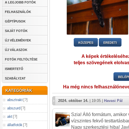
A LEGJOBB FOTÓK
FELHASZNÁLÓK
GÉPTÍPUSOK
SAJÁT FOTÓK
ÚJ VÉLEMÉNYEK
KÖZEPES
EREDETI
ÚJ VÁLASZOK
A képek értékeléséhez
FOTÓK FELTÖLTÉSE
teljes szövegének elolvas
ISMERTETŐ
BELÉP
SZABÁLYZAT
Ha még nincs felhasználónev
KATEGÓRIÁK
absztrakt
[
?
]
2024. október 14.
| 19:05 |
Havasi Pál
abszurd
[
?
]
Szia! Álló formátum, amikor 
akt
[
?
]
vízszintes fekvő testtartásb
állatfotók
[
?
]
Nagy szerkesztési hiba! Jav