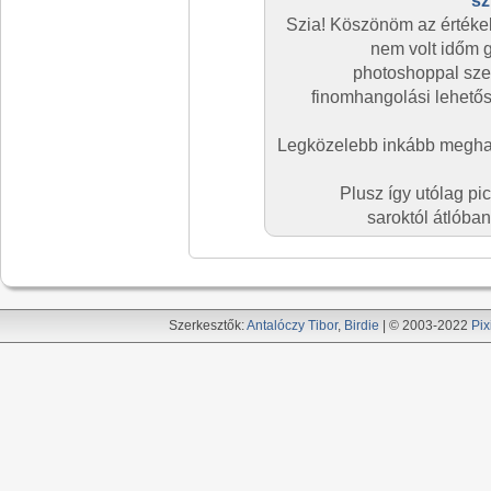
sz
Szia! Köszönöm az értékel
nem volt időm g
photoshoppal szer
finomhangolási lehetős
Legközelebb inkább meghag
Plusz így utólag pi
saroktól átlóban
Szerkesztők:
Antalóczy Tibor
,
Birdie
| © 2003-2022
Pix