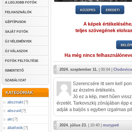
A LEGJOBB FOTÓK
KÖZEPES
EREDETI
FELHASZNÁLÓK
GÉPTÍPUSOK
A képek értékeléséhez
teljes szövegének elolvas
SAJÁT FOTÓK
ÚJ VÉLEMÉNYEK
BELÉP
ÚJ VÁLASZOK
Ha még nincs felhasználónev
FOTÓK FELTÖLTÉSE
2024. szeptember 11.
| 00:04 |
Clodovicu
ISMERTETŐ
SZABÁLYZAT
Szerencsére itt sem kell po
az érzelmi értékelés.
KATEGÓRIÁK
Jó ez a kép, mert hűen viss
absztrakt
[
?
]
érzetét. Tarkovszkij zónájában épp 
adják a baljós s egyben izgalmas pil
abszurd
[
?
]
akt
[
?
]
2024. július 23.
| 10:40 |
murypeti
állatfotók
[
?
]