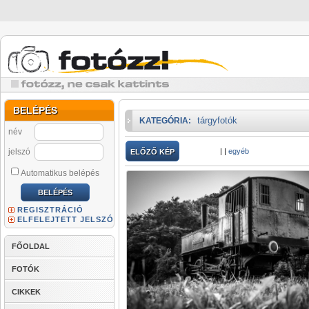
BELÉPÉS
tárgyfotók
KATEGÓRIA:
név
jelszó
|
|
egyéb
ELŐZŐ KÉP
Automatikus belépés
REGISZTRÁCIÓ
ELFELEJTETT JELSZÓ
FŐOLDAL
FOTÓK
CIKKEK