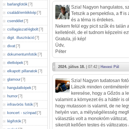
barlangfotók
[
?
]
Szia! Nagyon hangulatos, sz
családi/emlékkép
[
?
]
Tetszik a perspektíva, a ff 
és a téma is érdekes.
csendélet
[
?
]
Nekem felül egy picit szűk és talán a 
csillagászat/égbolt
[
?
]
kelleténél, de el tudnom képzelni ezt
digit. illusztráció
[
?
]
Gratula, jó kép!
Üdv,
divat
[
?
]
Péter
dokumentumfotók
[
?
]
életképek
[
?
]
2024. július 18.
| 07:42 |
Havasi Pál
elkapott pillanatok
[
?
]
glamour
[
?
]
Szia! Nagyon tudatosan fotóz
Látszik minden centiméteré
hangulatképek
[
?
]
keresése, hogy a Gőzös a le
humor
[
?
]
valamint a környezet és a háttér is 
infravörös fotók
[
?
]
hogy mutasson is valamit, de ne leg
helyén van, a mélységélesség megfe
koncert - színpad
[
?
]
választás volt a monokróm változat
légifotók
[
?
]
sikerült kellően testes és változatos