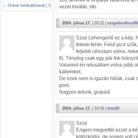
Online fotókiállítások
[
?
]
vezet tovább, stb.
2024. július 17.
| 20:22 |
szigetimiklos98
Szia! Lehengerlő ez a kép. N
fekete-fehér. Felül picit szűk
feljebb céloztam volna, neke
fű. Tényleg csak egy pár fok hiányzi
Valamint én retusáltam volna jobb o
kábeleket.
De ezek nem is igazán hibák, csak ötl
pont.
Nagyon tetszik, gratula!
2024. július 17.
| 19:56 |
foto50
Szia!
Engem megvettél ezzel a kép
kötözködni, de sosem volt cé