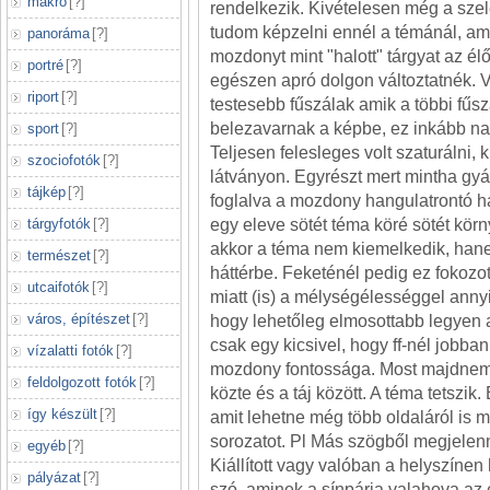
makró
[
?
]
rendelkezik. Kivételesen még a szele
tudom képzelni ennél a témánál, am
panoráma
[
?
]
mozdonyt mint "halott" tárgyat az é
portré
[
?
]
egészen apró dolgon változtatnék.
riport
[
?
]
testesebb fűszálak amik a többi fűsz
belezavarnak a képbe, ez inkább nag
sport
[
?
]
Teljesen felesleges volt szaturálni, k
szociofotók
[
?
]
látványon. Egyrészt mert mintha gy
tájkép
[
?
]
foglalva a mozdony hangulatrontó h
tárgyfotók
[
?
]
egy eleve sötét téma köré sötét körn
akkor a téma nem kiemelkedik, han
természet
[
?
]
háttérbe. Feketénél pedig ez fokozo
utcaifotók
[
?
]
miatt (is) a mélységélességgel annyi
város, építészet
[
?
]
hogy lehetőleg elmosottabb legyen a
csak egy kicsivel, hogy ff-nél jobba
vízalatti fotók
[
?
]
mozdony fontossága. Most majdnem
feldolgozott fotók
[
?
]
közte és a táj között. A téma tetszik
így készült
[
?
]
amit lehetne még több oldaláról is m
sorozatot. Pl Más szögből megjelenn
egyéb
[
?
]
Kiállított vagy valóban a helyszínen
pályázat
[
?
]
szó, aminek a sínpárja valahova a