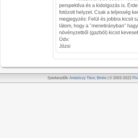
perspektíva és a kidolgozás is. Érde
fotózott helyzet. Csak a teljesség k
megjegyzés: Felül és jobbra kicsit 
látom, hogy a "menetirányban" hagytá
növényzetből (gazból) kicsit kevese
Üdv:
Józsi
Szerkesztők:
Antalóczy Tibor
,
Birdie
| © 2003-2022
Pix