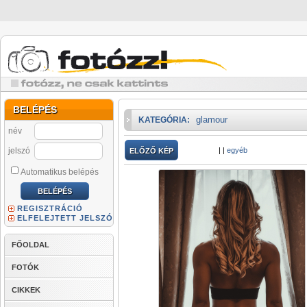
BELÉPÉS
glamour
KATEGÓRIA:
név
jelszó
|
|
egyéb
ELŐZŐ KÉP
Automatikus belépés
REGISZTRÁCIÓ
ELFELEJTETT JELSZÓ
FŐOLDAL
FOTÓK
CIKKEK