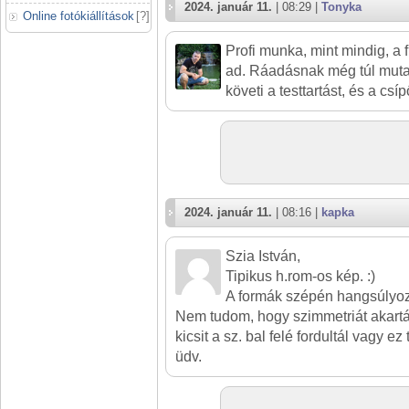
2024. január 11.
| 08:29 |
Tonyka
Online fotókiállítások
[
?
]
Profi munka, mint mindig, a
ad. Ráadásnak még túl mutat
követi a testtartást, és a csí
2024. január 11.
| 08:16 |
kapka
Szia István,
Tipikus h.rom-os kép. :)
A formák szépén hangsúlyozv
Nem tudom, hogy szimmetriát akartál
kicsit a sz. bal felé fordultál vagy ez
üdv.