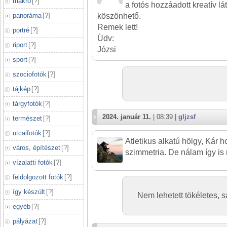
makró
[
?
]
a fotós hozzáadott kreatív l
panoráma
[
?
]
köszönhető.
Remek lett!
portré
[
?
]
Üdv:
riport
[
?
]
Józsi
sport
[
?
]
szociofotók
[
?
]
tájkép
[
?
]
tárgyfotók
[
?
]
2024. január 11.
| 08:39 |
gljzsf
természet
[
?
]
utcaifotók
[
?
]
Atletikus alkatú hölgy, Kár 
város, építészet
[
?
]
szimmetria. De nálam így is
vízalatti fotók
[
?
]
feldolgozott fotók
[
?
]
így készült
[
?
]
Nem lehetett tökéletes, s
egyéb
[
?
]
pályázat
[
?
]