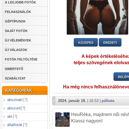
A LEGJOBB FOTÓK
FELHASZNÁLÓK
GÉPTÍPUSOK
SAJÁT FOTÓK
ÚJ VÉLEMÉNYEK
KÖZEPES
EREDETI
ÚJ VÁLASZOK
A képek értékeléséhez
FOTÓK FELTÖLTÉSE
teljes szövegének elolvas
ISMERTETŐ
BELÉP
SZABÁLYZAT
Ha még nincs felhasználónev
KATEGÓRIÁK
absztrakt
[
?
]
2024. január 18.
| 16:53 |
pálkata
abszurd
[
?
]
HeuRéka, majdnem női név
akt
[
?
]
Klassz nagyon!
állatfotók
[
?
]