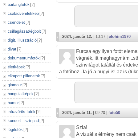
barlangfotók
[
?
]
családi/emlékkép
[
?
]
csendélet
[
?
]
csillagászat/égbolt
[
?
]
2024. január 12.
| 13:17 |
elohím1970
digit. illusztráció
[
?
]
divat
[
?
]
Furcsa egy ilyen fotót elemez
vágnék, itt meghagynám...stb.
dokumentumfotók
[
?
]
színvilágot találtál és érdek
életképek
[
?
]
a fotóhoz. Ja jó a bugyi is! az is (tükrö
elkapott pillanatok
[
?
]
glamour
[
?
]
hangulatképek
[
?
]
humor
[
?
]
infravörös fotók
[
?
]
2024. január 11.
| 09:20 |
foto50
koncert - színpad
[
?
]
Szia!
légifotók
[
?
]
A vizuális élmény nem csak