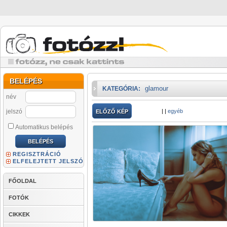
BELÉPÉS
glamour
KATEGÓRIA:
név
jelszó
|
|
egyéb
ELŐZŐ KÉP
Automatikus belépés
REGISZTRÁCIÓ
ELFELEJTETT JELSZÓ
FŐOLDAL
FOTÓK
CIKKEK