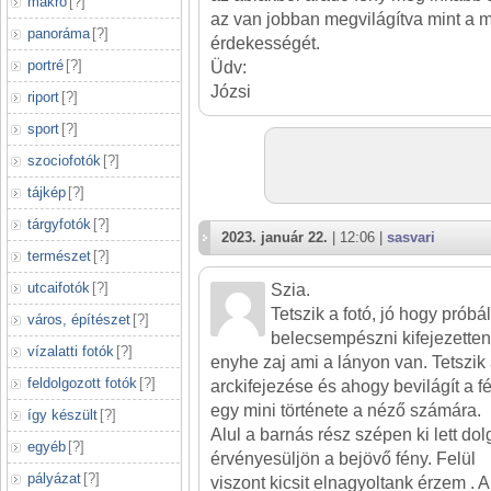
makró
[
?
]
az van jobban megvilágítva mint a mo
panoráma
[
?
]
érdekességét.
portré
[
?
]
Üdv:
Józsi
riport
[
?
]
sport
[
?
]
szociofotók
[
?
]
tájkép
[
?
]
tárgyfotók
[
?
]
2023. január 22.
| 12:06 |
sasvari
természet
[
?
]
utcaifotók
[
?
]
Szia.
Tetszik a fotó, jó hogy próbá
város, építészet
[
?
]
belecsempészni kifejezetten 
vízalatti fotók
[
?
]
enyhe zaj ami a lányon van. Tetszik
feldolgozott fotók
[
?
]
arckifejezése és ahogy bevilágít a f
egy mini története a néző számára.
így készült
[
?
]
Alul a barnás rész szépen ki lett d
egyéb
[
?
]
érvényesüljön a bejövő fény. Felül
pályázat
[
?
]
viszont kicsit elnagyoltank érzem . A