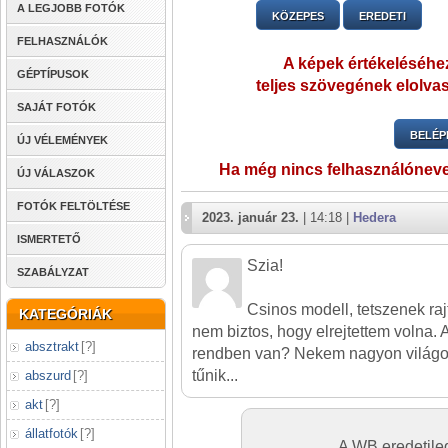
A LEGJOBB FOTÓK
KÖZEPES
EREDETI
FELHASZNÁLÓK
A képek értékeléséhez
GÉPTÍPUSOK
teljes szövegének elolvas
SAJÁT FOTÓK
BELÉP
ÚJ VÉLEMÉNYEK
Ha még nincs felhasználónev
ÚJ VÁLASZOK
FOTÓK FELTÖLTÉSE
2023. január 23.
| 14:18 |
Hedera
ISMERTETŐ
Szia!
SZABÁLYZAT
Csinos modell, tetszenek rajt
KATEGÓRIÁK
nem biztos, hogy elrejtettem volna.
absztrakt
[
?
]
rendben van? Nekem nagyon világo
tűnik...
abszurd
[
?
]
akt
[
?
]
állatfotók
[
?
]
A WB eredetileg