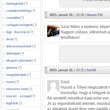
barlangfotók
[
?
]
családi/emlékkép
[
?
]
2023. január 22.
| 20:58 |
Havasi Pál
csendélet
[
?
]
csillagászat/égbolt
[
?
]
Szia! Máris a kedvenc képem 
Nagyon izléses, kifinomult 
digit. illusztráció
[
?
]
felsőfokon!
divat
[
?
]
dokumentumfotók
[
?
]
életképek
[
?
]
elkapott pillanatok
[
?
]
glamour
[
?
]
2023. január 22.
| 18:25 |
foto50
hangulatképek
[
?
]
Szia!
humor
[
?
]
Hozod a Tőled megszokott mi
infravörös fotók
[
?
]
bizonyítja, hogy a hölgyek é
koncert - színpad
[
?
]
ősi eredetű misztikus kapcsolat van.
Jó az elgondolkodó tekintet, mozdul
légifotók
[
?
]
az ablakból áradó fény még inkább a