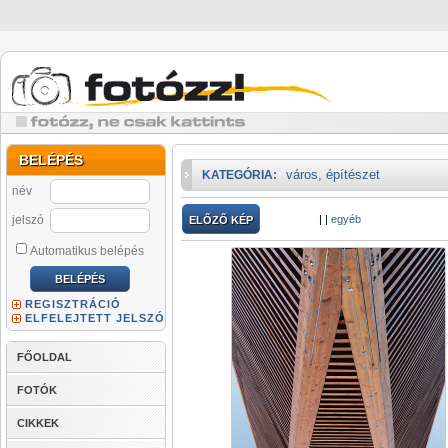
BELÉPÉS
város, építészet
KATEGÓRIA:
név
jelszó
|
|
egyéb
ELŐZŐ KÉP
Automatikus belépés
REGISZTRÁCIÓ
ELFELEJTETT JELSZÓ
FŐOLDAL
FOTÓK
CIKKEK