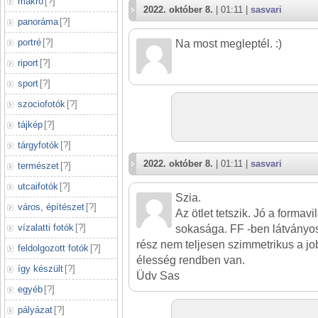
makró
[
?
]
2022. október 8.
| 01:11 |
sasvari
panoráma
[
?
]
portré
[
?
]
Na most megleptél. :)
riport
[
?
]
sport
[
?
]
szociofotók
[
?
]
tájkép
[
?
]
tárgyfotók
[
?
]
2022. október 8.
| 01:11 |
sasvari
természet
[
?
]
utcaifotók
[
?
]
Szia.
város, építészet
[
?
]
Az ötlet tetszik. Jó a formav
vízalatti fotók
[
?
]
sokasága. FF -ben látványos
rész nem teljesen szimmetrikus a job
feldolgozott fotók
[
?
]
élesség rendben van.
így készült
[
?
]
Üdv Sas
egyéb
[
?
]
pályázat
[
?
]