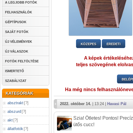
A LEGJOBB FOTÓK
FELHASZNÁLÓK
GÉPTÍPUSOK
SAJÁT FOTÓK
ÚJ VÉLEMÉNYEK
KÖZEPES
EREDETI
ÚJ VÁLASZOK
A képek értékeléséhez
FOTÓK FELTÖLTÉSE
teljes szövegének elolvas
ISMERTETŐ
BELÉP
SZABÁLYZAT
Ha még nincs felhasználónev
KATEGÓRIÁK
absztrakt
[
?
]
2022. október 14.
| 13:24 |
Havasi Pál
abszurd
[
?
]
Szia! Ötletes! Pontos! Precíz
akt
[
?
]
ütős cucc!
állatfotók
[
?
]