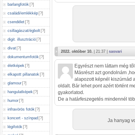
barlangfotók
[
?
]
családi/emlékkép
[
?
]
csendélet
[
?
]
csillagászat/égbolt
[
?
]
digit. illusztráció
[
?
]
divat
[
?
]
2022. október 10.
| 21:37 |
sasvari
dokumentumfotók
[
?
]
életképek
[
?
]
Egyrészt nem láttam még tőle
Másrészt azt gondolnám ,ho
elkapott pillanatok
[
?
]
alapozott képnél kiszúrnád 
glamour
[
?
]
oldalt. Bár lehet pont azért történt 
hangulatképek
[
?
]
gyakorlatod.
De a határfeszegetés mindennél több
humor
[
?
]
infravörös fotók
[
?
]
koncert - színpad
[
?
]
Ja hanyag vo
légifotók
[
?
]