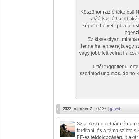
Köszönöm az értékelést! Ny
aláállsz, láthatod akár
képet e helyett, pl. alpini
egészb
Ez kissé olyan, mintha 
lenne ha lenne rajta egy 
vagy jobb lett volna ha csak
Ettől függetlenül ért
szerinted unalmas, de ne kí
2022. október 7.
| 07:37 |
gljzsf
Szia! A szimmetriára érdemes
fordítani, és a téma szinte si
FF-es feldolgozásárt. :) aká