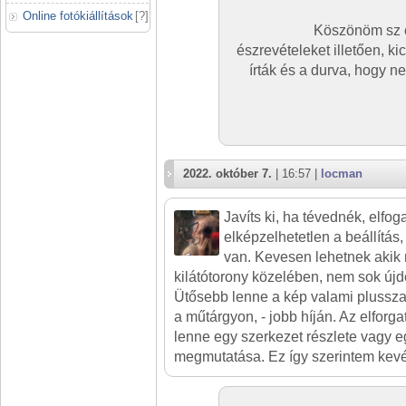
Online fotókiállítások
[
?
]
Köszönöm sz é
észrevételeket illetően, ki
írták és a durva, hogy n
2022. október 7.
| 16:57 |
locman
Javíts ki, ha tévednék, elfog
elképzelhetetlen a beállítás,
van. Kevesen lehetnek akik
kilátótorony közelében, nem sok újd
Ütősebb lenne a kép valami plusszal,
a műtárgyon, - jobb híján. Az elforga
lenne egy szerkezet részlete vagy 
megmutatása. Ez így szerintem kevé